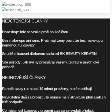
NEJČTENĚJŠÍ ČLÁNKY
Horoskop: kde se vzal a proč ho lidé čtou
Bez make-upu ani ránu: Proč mají ženy pocit, že bez make-upu
nemohou fungovat?
Soutěž o luxusní dárkovou sadu od BK BEAUTY KERATIN
Síla přírody: Jak byliny prospívají vašemu zdraví a psychické
pohodě
NEJNOVĚJŠÍ ČLÁNKY
Ranní beauty rutina do 10 minut pro ženy, které nestíhají
Neviditelná daň za bronz: Jak slunce mění strukturu pleti a jak ji v
létě podpořit
Co má smysl kupovat v drogerii a za co se vyplatí připlatit