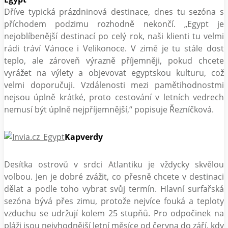
Dříve typická prázdninová destinace, dnes tu sezóna s
příchodem podzimu rozhodně nekončí. „Egypt je
nejoblíbenější destinací po celý rok, naši klienti tu velmi
rádi tráví Vánoce i Velikonoce. V zimě je tu stále dost
teplo, ale zároveň výrazně příjemněji, pokud chcete
vyrážet na výlety a objevovat egyptskou kulturu, což
velmi doporučuji. Vzdálenosti mezi pamětihodnostmi
nejsou úplně krátké, proto cestování v letních vedrech
nemusí být úplně nejpříjemnější,“ popisuje Řezníčková.
Kapverdy
Desítka ostrovů v srdci Atlantiku je vždycky skvělou
volbou. Jen je dobré zvážit, co přesně chcete v destinaci
dělat a podle toho vybrat svůj termín. Hlavní surfařská
sezóna bývá přes zimu, protože nejvíce fouká a teploty
vzduchu se udržují kolem 25 stupňů. Pro odpočinek na
pláži jsou nejvhodnější letní měsíce od června do září, kdy