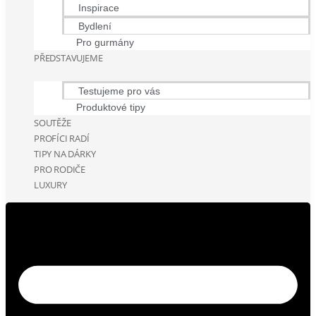
Inspirace
Bydlení
Pro gurmány
PŘEDSTAVUJEME
Testujeme pro vás
Produktové tipy
SOUTĚŽE
PROFÍCI RADÍ
TIPY NA DÁRKY
PRO RODIČE
LUXURY