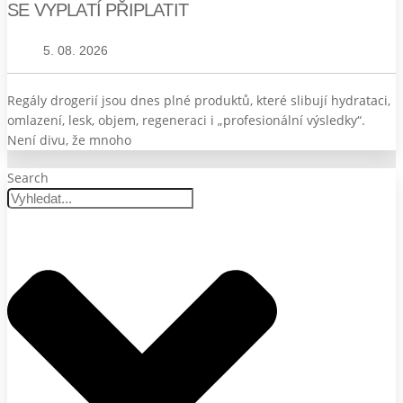
SE VYPLATÍ PŘIPLATIT
5. 08. 2026
Regály drogerií jsou dnes plné produktů, které slibují hydrataci,
omlazení, lesk, objem, regeneraci i „profesionální výsledky“.
Není divu, že mnoho
Search