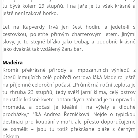
tu bývá kolem 29 stupňů. I na jaře je tu však krásně a
ještě není takové horko.
Let na Kapverdy trvá jen šest hodin, a jedete-li s
cestovkou, poletíte přímým charterovým letem. Jinými
slovy, je to stejně blízko jako Dubaj, a podobně krásné
jako dvakrát tak vzdálený Zanzibar.
Madeira
Kromě překrásné přírody a impozantních výhledů z
útesů lemujících celé pobřeží ostrova láká Madeira ještě
na příjemné celoroční počasí. „Průměrná roční teplota je
tu zhruba 23 stupňů, tedy svěží jarní klima, celý ostrov
neustále krásně kvete, botanických zahrad je tu opravdu
hromada, a počasí je ideální i na výlety a dlouhé
procházky,“ říká Andrea Řezníčková. Nejde o typickou
destinaci pro koupání v moři, ale přesto doporučujeme
se osmělit – jsou tu totiž překrásné pláže s černým
pískem.