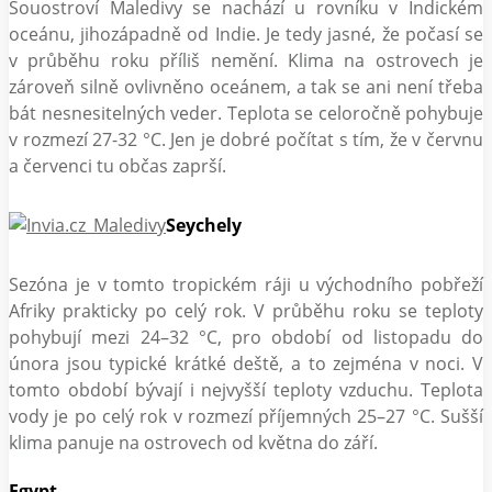
Souostroví Maledivy se nachází u rovníku v Indickém
oceánu, jihozápadně od Indie. Je tedy jasné, že počasí se
v průběhu roku příliš nemění. Klima na ostrovech je
zároveň silně ovlivněno oceánem, a tak se ani není třeba
bát nesnesitelných veder. Teplota se celoročně pohybuje
v rozmezí 27-32 °C. Jen je dobré počítat s tím, že v červnu
a červenci tu občas zaprší.
Seychely
Sezóna je v tomto tropickém ráji u východního pobřeží
Afriky prakticky po celý rok. V průběhu roku se teploty
pohybují mezi 24–32 °C, pro období od listopadu do
února jsou typické krátké deště, a to zejména v noci. V
tomto období bývají i nejvyšší teploty vzduchu. Teplota
vody je po celý rok v rozmezí příjemných 25–27 °C. Sušší
klima panuje na ostrovech od května do září.
Egypt