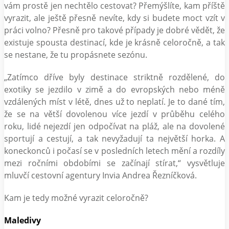
vám prostě jen nechtělo cestovat? Přemýšlíte, kam příště
vyrazit, ale ještě přesně nevíte, kdy si budete moct vzít v
práci volno? Přesně pro takové případy je dobré vědět, že
existuje spousta destinací, kde je krásně celoročně, a tak
se nestane, že tu propásnete sezónu.
„Zatímco dříve byly destinace striktně rozdělené, do
exotiky se jezdilo v zimě a do evropských nebo méně
vzdálených míst v létě, dnes už to neplatí. Je to dané tím,
že se na větší dovolenou více jezdí v průběhu celého
roku, lidé nejezdí jen odpočívat na pláž, ale na dovolené
sportují a cestují, a tak nevyžadují ta největší horka. A
koneckonců i počasí se v posledních letech mění a rozdíly
mezi ročními obdobími se začínají stírat,“ vysvětluje
mluvčí cestovní agentury Invia Andrea Řezníčková.
Kam je tedy možné vyrazit celoročně?
Maledivy