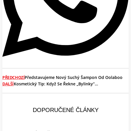
PŘEDCHOZÍ
Představujeme Nový Suchý Šampon Od Oolaboo
DALŠÍ
Kosmetický Tip: Když Se Řekne „bylinky“…
DOPORUČENÉ ČLÁNKY