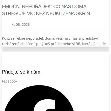
EMOČNÍ NEPOŘÁDEK: CO NÁS DOMA
STRESUJE VÍC NEŽ NEUKLIZENÁ SKŘÍŇ
4. 08. 2026
Když se řekne nepořádek doma, většina z nás si představí
rozházené oblečení, plný koš prádla nebo skříň, která už nejde
Přidejte se k nám
Facebook