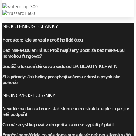
NEJČTENĚJŠÍ ČLÁNKY
Horoskop: kde se vzal a proč ho lidé čtou
Bez make-upu ani ránu: Proč mají ženy pocit, že bez make-upu
nemohou fungovat?
Soutěž o luxusní dárkovou sadu od BK BEAUTY KERATIN
Síla přírody: Jak byliny prospívají vašemu zdraví a psychické
pohodě
NEJNOVĚJŠÍ ČLÁNKY
Neviditelná daň za bronz: Jak slunce mění strukturu pleti a jak ji v
létě podpořit
Co má smysl kupovat v drogerii a za co se vyplatí připlatit
Emoční nepořádek: co nás doma stresuje víc než neuklizená skříň