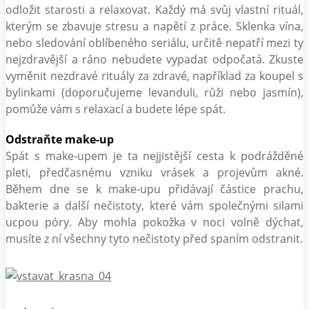
odložit starosti a relaxovat. Každý má svůj vlastní rituál,
kterým se zbavuje stresu a napětí z práce. Sklenka vína,
nebo sledování oblíbeného seriálu, určitě nepatří mezi ty
nejzdravější a ráno nebudete vypadat odpočatá. Zkuste
vyměnit nezdravé rituály za zdravé, například za koupel s
bylinkami (doporučujeme levanduli, růži nebo jasmín),
pomůže vám s relaxací a budete lépe spát.
Odstraňte make-up
Spát s make-upem je ta nejjistější cesta k podrážděné
pleti, předčasnému vzniku vrásek a projevům akné.
Během dne se k make-upu přidávají částice prachu,
bakterie a další nečistoty, které vám společnými silami
ucpou póry. Aby mohla pokožka v noci volně dýchat,
musíte z ní všechny tyto nečistoty před spaním odstranit.