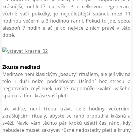
krásnější, nehledě na věk. Pro celkovou regeneraci,
včetně vaší pokožky, je nejdůležitější spánek mezi 11
hodinou večerní a 3 hodinou ranní. Pokud to jde, spěte
alespoň 7 hodin a ať je co nejvíce z nich právě v této
době.
Zkuste meditaci
Meditace není klasickým „beauty“ rituálem, ale její vliv na
tělo i duši nelze podceňovat. Usínání bez stresu a
negativních myšlenek určitě napomůže kvalitě vašeho
spánku a tím i kráse vaší pleti.
Jak vidíte, není třeba trávit celé hodiny večerními
zkrášlujícími rituály, abyste se ráno probudila krásná a
svěží. Navíc vám těchto pár kroků ušetří čas ráno, kdy
nebudete muset zakrývat různé nedostatky pleti a kruhy