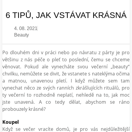
6 TIPŮ, JAK VSTÁVAT KRÁSNÁ
4. 08. 2021
Beauty
Po dlouhém dni v práci nebo po návratu z párty je pro
většinu z nás péče o pleť to poslední, čemu se chceme
věnovat. Pokud ale vynecháte svou večerní „beauty“
chvilku, nemůžete se divit, že vstanete s nateklýma očima
a matnou, unavenou pletí. I když můžete sem tam
vynechat něco ze svých ranních zkrášlujících rituálů, pro
ty večerní to rozhodně neplatí, nehledě na to, jak moc
jste unavená. A co tedy dělat, abychom se ráno
probouzely krásné?
Koupel
Když se večer vracíte domů, je pro vás nejdůležitější