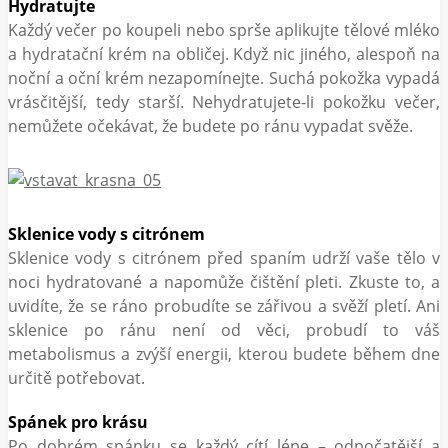
Hydratujte
Každý večer po koupeli nebo sprše aplikujte tělové mléko
a hydratační krém na obličej. Když nic jiného, alespoň na
noční a oční krém nezapomínejte. Suchá pokožka vypadá
vrásčitější, tedy starší. Nehydratujete-li pokožku večer,
nemůžete očekávat, že budete po ránu vypadat svěže.
Sklenice vody s citrónem
Sklenice vody s citrónem před spaním udrží vaše tělo v
noci hydratované a napomůže čištění pleti. Zkuste to, a
uvidíte, že se ráno probudíte se zářivou a svěží pletí. Ani
sklenice po ránu není od věci, probudí to váš
metabolismus a zvýší energii, kterou budete během dne
určitě potřebovat.
Spánek pro krásu
Po dobrém spánku se každý cítí lépe – odpočatější a