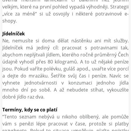
velkým, které na první pohled vypadá výhodněji. Strategii
„více za méně“ si už osvojily i některé potravinové e-
shopy.
Jídelníček
Ne, nemusíte si doma dělat nástěnku ani mít služby.
Jídelníček má jediný cíl: pracovat s potravinami tak,
abychom neplýtvali jídlem, kterého ročně průměrný Čech
údajně vyhodí přes 80 kilogramů. A to už nějaké peníze
jsou. Pokud vaříte polévku, guláš apod., uvařte více porcí
a dejte do mrazáku. Šetříte svůj čas i peníze. Navíc se
vyhnete jednotvárnosti v konzumaci jednoho jídla
mnoho dní po sobě. A až nebudete stíhat, vykouzlíte
dobré jídlo raz dva.
Termíny, kdy se co platí
“Tento seznam nebývá u nikoho oblíbený, ale pomůže
vám s penězi lépe pracovat v čase, protože si platby
rozvrhnete. Pokud to situace umožňuje, plaťte pojistky