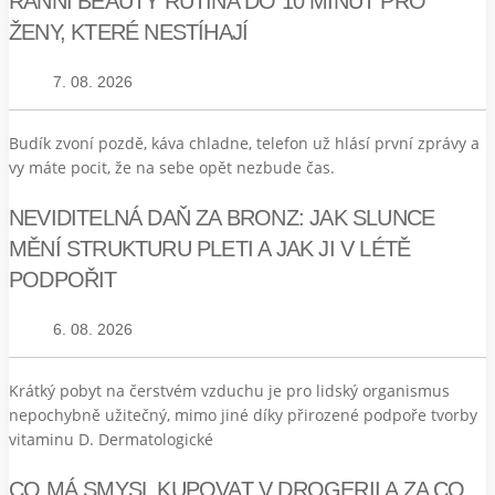
RANNÍ BEAUTY RUTINA DO 10 MINUT PRO
ŽENY, KTERÉ NESTÍHAJÍ
7. 08. 2026
Budík zvoní pozdě, káva chladne, telefon už hlásí první zprávy a
vy máte pocit, že na sebe opět nezbude čas.
NEVIDITELNÁ DAŇ ZA BRONZ: JAK SLUNCE
MĚNÍ STRUKTURU PLETI A JAK JI V LÉTĚ
PODPOŘIT
6. 08. 2026
Krátký pobyt na čerstvém vzduchu je pro lidský organismus
nepochybně užitečný, mimo jiné díky přirozené podpoře tvorby
vitaminu D. Dermatologické
CO MÁ SMYSL KUPOVAT V DROGERII A ZA CO