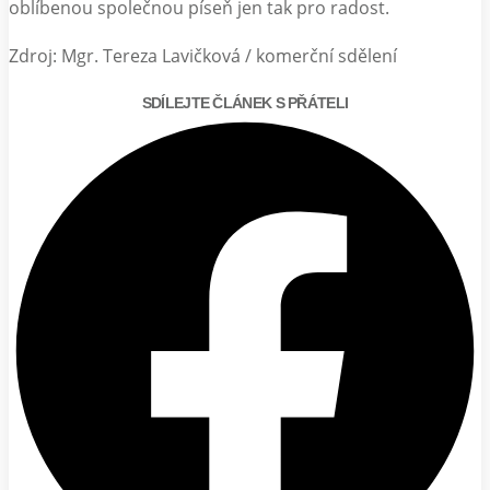
oblíbenou společnou píseň jen tak pro radost.
Zdroj: Mgr. Tereza Lavičková / komerční sdělení
SDÍLEJTE ČLÁNEK S PŘÁTELI