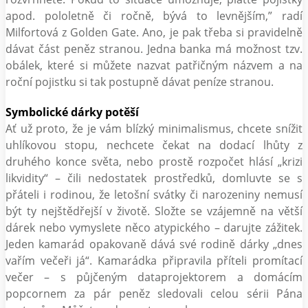
apod. pololetně či ročně, bývá to levnějším,” radí
Milfortová z Golden Gate. Ano, je pak třeba si pravidelně
dávat část peněz stranou. Jedna banka má možnost tzv.
obálek, které si můžete nazvat patřičným názvem a na
roční pojistku si tak postupně dávat peníze stranou.
Symbolické dárky potěší
Ať už proto, že je vám blízký minimalismus, chcete snížit
uhlíkovou stopu, nechcete čekat na dodací lhůty z
druhého konce světa, nebo prostě rozpočet hlásí „krizi
likvidity“ – čili nedostatek prostředků, domluvte se s
přáteli i rodinou, že letošní svátky či narozeniny nemusí
být ty nejštědřejší v životě. Složte se vzájemně na větší
dárek nebo vymyslete něco atypického – darujte zážitek.
Jeden kamarád opakovaně dává své rodině dárky „dnes
vařím večeři já“. Kamarádka připravila příteli promítací
večer – s půjčeným dataprojektorem a domácím
popcornem za pár peněz sledovali celou sérii Pána