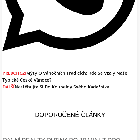
PŘEDCHOZÍ
Mýty O Vánočních Tradicích: Kde Se Vzaly Naše
Typické České Vánoce?
DALŠÍ
Nastěhujte Si Do Koupelny Svého Kadeřníka!
DOPORUČENÉ ČLÁNKY