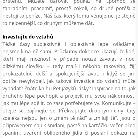
prstenů. Můžete darovat poukaz na „pomoc se
zahradními pracemi“, prostě cokoli, co druhé potěší a
nestojí to peníze. Náš čas, který tomu věnujeme, je stejně
to nejcennější, co druhým můžeme dát.
Investujte do vztahů
Těžké časy subjektivně i objektivně lépe zvládáme,
nejsme-li na ně sami. Průzkumy dokonce ukazují, že lidé,
kteří mají možnost v případě nouze zavolat v noci
blízkému člověku – tedy mají-li někoho takového, žijí
prokazatelně delší a spokojenější život, i když se jim
potíže nevyhýbají. Jak taková investice do vztahů může
vypadat? Znáte knihu Pět jazyků lásky? Inspirace na to, jak
druhého lépe pochopit a projevit mu svou náklonnost.
Jak mu lépe sdělit, co zase potřebujete vy. Komunikujte –
ptejte se, zajímejte se. Překvapujte drobnými činy. City
zdaleka nejsou jen o „mám tě rád“ a „miluji tě“. Jsou o
připraveném čaji k snídani, pastě na kartáčku večer před
spaním, uvaření oblíbeného jídla či poslání odkazu na