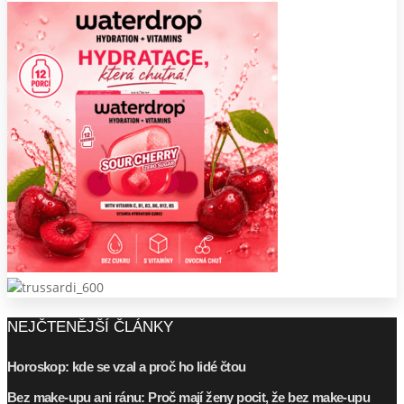
NEJČTENĚJŠÍ ČLÁNKY
Horoskop: kde se vzal a proč ho lidé čtou
Bez make-upu ani ránu: Proč mají ženy pocit, že bez make-upu