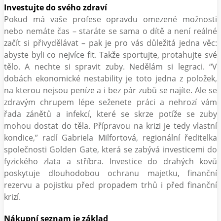
Investujte do svého zdraví
Pokud má vaše profese opravdu omezené možnosti
nebo nemáte čas – staráte se sama o dítě a není reálné
začít si přivydělávat – pak je pro vás důležitá jedna věc:
abyste byli co nejvíce fit. Takže sportujte, protahujte své
tělo. A nechte si spravit zuby. Nedělám si legraci. “V
dobách ekonomické nestability je toto jedna z položek,
na kterou nejsou peníze a i bez pár zubů se najíte. Ale se
zdravým chrupem lépe seženete práci a nehrozí vám
řada zánětů a infekcí, které se skrze potíže se zuby
mohou dostat do těla. Přípravou na krizi je tedy vlastní
kondice,” radí Gabriela Milfortová, regionální ředitelka
společnosti Golden Gate, která se zabývá investicemi do
fyzického zlata a stříbra. Investice do drahých kovů
poskytuje dlouhodobou ochranu majetku, finanční
rezervu a pojistku před propadem trhů i před finanční
krizí.
Nákupní seznam je základ