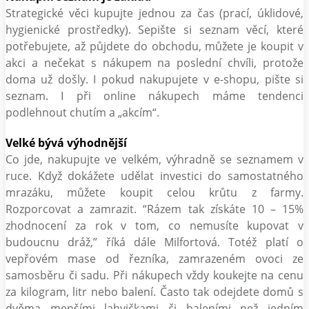
Strategické věci kupujte jednou za čas (prací, úklidové,
hygienické prostředky). Sepište si seznam věcí, které
potřebujete, až půjdete do obchodu, můžete je koupit v
akci a nečekat s nákupem na poslední chvíli, protože
doma už došly. I pokud nakupujete v e-shopu, pište si
seznam. I při online nákupech máme tendenci
podlehnout chutím a „akcím“.
Velké bývá výhodnější
Co jde, nakupujte ve velkém, výhradně se seznamem v
ruce. Když dokážete udělat investici do samostatného
mrazáku, můžete koupit celou krůtu z farmy.
Rozporcovat a zamrazit. “Rázem tak získáte 10 – 15%
zhodnocení za rok v tom, co nemusíte kupovat v
budoucnu dráž,” říká dále Milfortová. Totéž platí o
vepřovém mase od řezníka, zamrazeném ovoci ze
samosběru či sadu. Při nákupech vždy koukejte na cenu
za kilogram, litr nebo balení. Často tak odejdete domů s
dvěma menšími lahvičkami či baleními než jedním