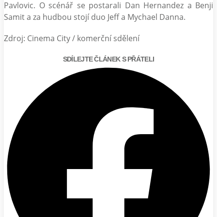
Pavlovic. O scénář se postarali Dan Hernandez a Benji
Samit a za hudbou stojí duo Jeff a Mychael Danna.
Zdroj: Cinema City / komerční sdělení
SDÍLEJTE ČLÁNEK S PŘÁTELI