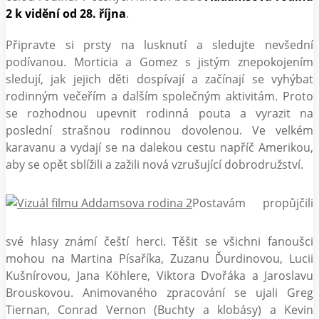
2 k vidění od 28. října
.
Připravte si prsty na lusknutí a sledujte nevšední
podívanou. Morticia a Gomez s jistým znepokojením
sledují, jak jejich děti dospívají a začínají se vyhýbat
rodinným večeřím a dalším společným aktivitám. Proto
se rozhodnou upevnit rodinná pouta a vyrazit na
poslední strašnou rodinnou dovolenou. Ve velkém
karavanu a vydají se na dalekou cestu napříč Amerikou,
aby se opět sblížili a zažili nová vzrušující dobrodružství.
Postavám propůjčili
své hlasy známí čeští herci. Těšit se všichni fanoušci
mohou na Martina Písaříka, Zuzanu Ďurdinovou, Lucii
Kušnírovou, Jana Köhlere, Viktora Dvořáka a Jaroslavu
Brouskovou. Animovaného zpracování se ujali Greg
Tiernan, Conrad Vernon (Buchty a klobásy) a Kevin