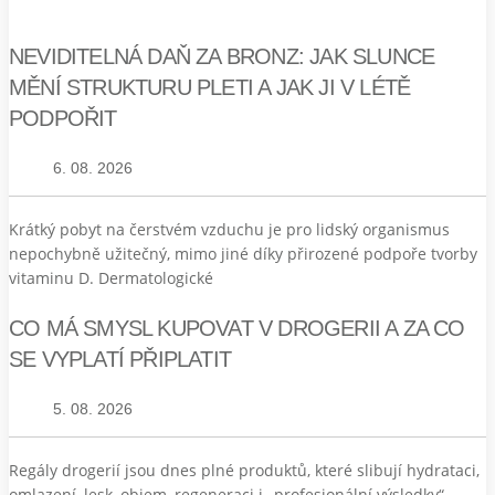
NEVIDITELNÁ DAŇ ZA BRONZ: JAK SLUNCE
MĚNÍ STRUKTURU PLETI A JAK JI V LÉTĚ
PODPOŘIT
6. 08. 2026
Krátký pobyt na čerstvém vzduchu je pro lidský organismus
nepochybně užitečný, mimo jiné díky přirozené podpoře tvorby
vitaminu D. Dermatologické
CO MÁ SMYSL KUPOVAT V DROGERII A ZA CO
SE VYPLATÍ PŘIPLATIT
5. 08. 2026
Regály drogerií jsou dnes plné produktů, které slibují hydrataci,
omlazení, lesk, objem, regeneraci i „profesionální výsledky“.