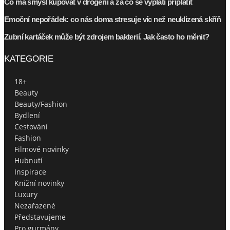
Co má smysl kupovat v drogerii a za co se vyplatí připlatit
Emoční nepořádek: co nás doma stresuje víc než neuklizená skříň
Zubní kartáček může být zdrojem bakterií. Jak často ho měnit?
KATEGORIE
18+
Beauty
Beauty/Fashion
Bydlení
Cestování
Fashion
Filmové novinky
Hubnutí
Inspirace
Knižní novinky
Luxury
Nezařazené
Představujeme
Pro gurmány