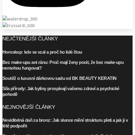
NEJČTENĚJŠÍ ČLÁNKY
Horoskop: kde se vzal a proč ho lidé čtou
Bez make-upu ani ránu: Proč mají ženy pocit, že bez make-upu
nemohou fungovat?
Soutěž o luxusní dárkovou sadu od BK BEAUTY KERATIN
Síla přírody: Jak byliny prospívají vašemu zdraví a psychické
pohodě
NEJNOVĚJŠÍ ČLÁNKY
Neviditelná daň za bronz: Jak slunce mění strukturu pleti a jak ji v
létě podpořit