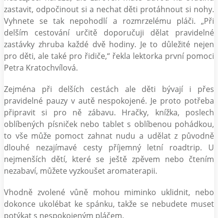
zastavit, odpočinout si a nechat děti protáhnout si nohy.
Vyhnete se tak nepohodlí a rozmrzelému pláči. „Při
delším cestování určitě doporučuji dělat pravidelné
zastávky zhruba každé dvě hodiny. Je to důležité nejen
pro děti, ale také pro řidiče,“ řekla lektorka první pomoci
Petra Kratochvílová.
Zejména při delších cestách ale děti bývají i přes
pravidelné pauzy v autě nespokojené. Je proto potřeba
připravit si pro ně zábavu. Hračky, knížka, poslech
oblíbených písniček nebo tablet s oblíbenou pohádkou,
to vše může pomoct zahnat nudu a udělat z původně
dlouhé nezajímavé cesty příjemný letní roadtrip. U
nejmenších dětí, které se ještě zpěvem nebo čtením
nezabaví, můžete vyzkoušet aromaterapii.
Vhodně zvolené vůně mohou miminko uklidnit, nebo
dokonce ukolébat ke spánku, takže se nebudete muset
potýkat s nespokojeným pláčem.