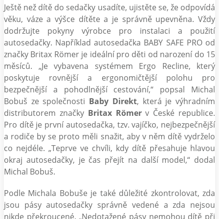
Ještě než dítě do sedačky usadíte, ujistěte se, že odpovídá
věku, váze a výšce dítěte a je správně upevněna. Vždy
dodržujte pokyny výrobce pro instalaci a použití
autosedačky. Například autosedačka BABY SAFE PRO od
značky Britax Römer je ideální pro děti od narození do 15
měsíců. „Je vybavena systémem Ergo Recline, který
poskytuje rovnější a ergonomičtější polohu pro
bezpečnější a pohodlnější cestování,“ popsal Michal
Bobuš ze společnosti
Baby Direkt
, která je výhradním
distributorem značky
Britax Römer
v České republice.
Pro dítě je první autosedačka, tzv. vajíčko, nejbezpečnější
a rodiče by se proto měli snažit, aby v něm dítě vydrželo
co nejdéle. „Teprve ve chvíli, kdy dítě přesahuje hlavou
okraj autosedačky, je čas přejít na další model,“ dodal
Michal Bobuš.
Podle Michala Bobuše je také důležité zkontrolovat, zda
jsou pásy autosedačky správně vedené a zda nejsou
nikde překroucené. „Nedotažené pásy nemohou dítě při