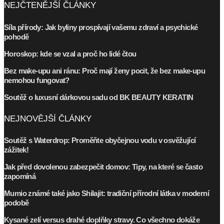
NEJČTENĚJŠÍ ČLÁNKY
Síla přírody: Jak byliny prospívají vašemu zdraví a psychické
pohodě
Horoskop: kde se vzal a proč ho lidé čtou
Bez make-upu ani ránu: Proč mají ženy pocit, že bez make-upu
nemohou fungovat?
Soutěž o luxusní dárkovou sadu od BK BEAUTY KERATIN
NEJNOVĚJŠÍ ČLÁNKY
Soutěž s Waterdrop: Proměňte obyčejnou vodu v osvěžující
zážitek!
Jak před dovolenou zabezpečit domov: Tipy, na které se často
zapomíná
Mumio známé také jako Shilajit: tradiční přírodní látka v moderní
podobě
Kysané zelí versus drahé doplňky stravy. Co všechno dokáže