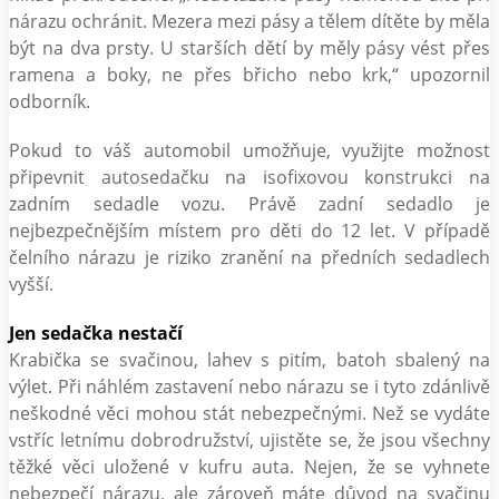
nárazu ochránit. Mezera mezi pásy a tělem dítěte by měla
být na dva prsty. U starších dětí by měly pásy vést přes
ramena a boky, ne přes břicho nebo krk,“ upozornil
odborník.
Pokud to váš automobil umožňuje, využijte možnost
připevnit autosedačku na isofixovou konstrukci na
zadním sedadle vozu. Právě zadní sedadlo je
nejbezpečnějším místem pro děti do 12 let. V případě
čelního nárazu je riziko zranění na předních sedadlech
vyšší.
Jen sedačka nestačí
Krabička se svačinou, lahev s pitím, batoh sbalený na
výlet. Při náhlém zastavení nebo nárazu se i tyto zdánlivě
neškodné věci mohou stát nebezpečnými. Než se vydáte
vstříc letnímu dobrodružství, ujistěte se, že jsou všechny
těžké věci uložené v kufru auta. Nejen, že se vyhnete
nebezpečí nárazu, ale zároveň máte důvod na svačinu