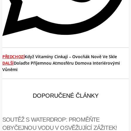
PŘEDCHOZÍ
Když Vitamíny Cinkají – Ovocňák Nově Ve Skle
DALŠÍ
Dolaďte Příjemnou Atmosféru Domova Interiérovými
Vůněmi
DOPORUČENÉ ČLÁNKY
SOUTĚŽ S WATERDROP: PROMĚŇTE
OBYČEJNOU VODU V OSVĚŽUJÍCÍ ZÁŽITEK!