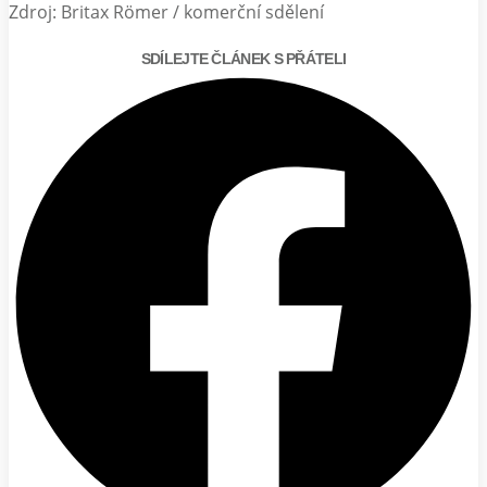
Zdroj: Britax Römer / komerční sdělení
SDÍLEJTE ČLÁNEK S PŘÁTELI