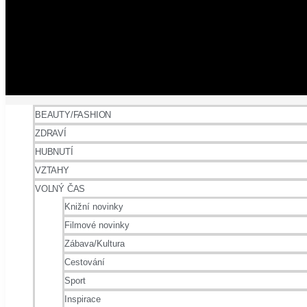
BEAUTY/FASHION
ZDRAVÍ
HUBNUTÍ
VZTAHY
VOLNÝ ČAS
Knižní novinky
Filmové novinky
Zábava/Kultura
Cestování
Sport
Inspirace