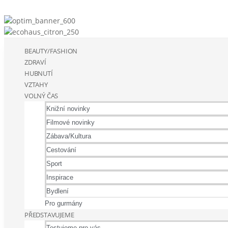
BEAUTY/FASHION
ZDRAVÍ
HUBNUTÍ
VZTAHY
VOLNÝ ČAS
Knižní novinky
Filmové novinky
Zábava/Kultura
Cestování
Sport
Inspirace
Bydlení
Pro gurmány
PŘEDSTAVUJEME
Testujeme pro vás