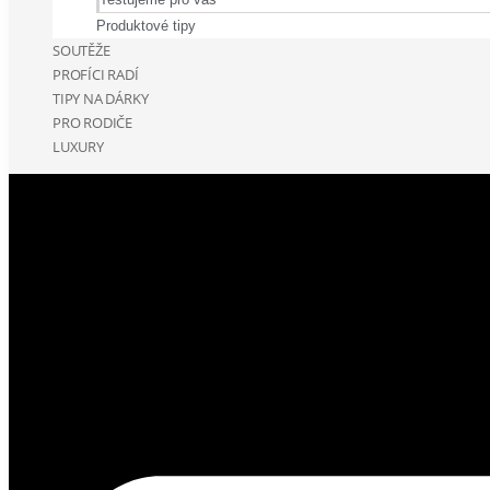
Produktové tipy
SOUTĚŽE
PROFÍCI RADÍ
TIPY NA DÁRKY
PRO RODIČE
LUXURY