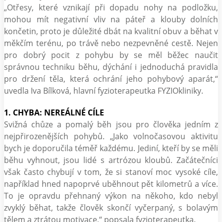
„Otřesy, které vznikají při dopadu nohy na podložku,
mohou mít negativní vliv na páteř a klouby dolních
končetin, proto je důležité dbát na kvalitní obuv a běhat v
měkčím terénu, po trávě nebo nezpevněné cestě. Nejen
pro dobrý pocit z pohybu by se měl běžec naučit
správnou techniku běhu, dýchání i jednoduchá pravidla
pro držení těla, která ochrání jeho pohybový aparát,“
uvedla Iva Bílková, hlavní fyzioterapeutka FYZIOkliniky.
1. CHYBA: NEREÁLNÉ CÍLE
Svižná chůze a pomalý běh jsou pro člověka jedním z
nejpřirozenějších pohybů. „Jako volnočasovou aktivitu
bych je doporučila téměř každému. Jediní, kteří by se měli
běhu vyhnout, jsou lidé s artrózou kloubů. Začátečníci
však často chybují v tom, že si stanoví moc vysoké cíle,
například hned napoprvé uběhnout pět kilometrů a více.
To je opravdu přehnaný výkon na někoho, kdo nebyl
zvyklý běhat, takže člověk skončí vyčerpaný, s bolavým
tělem a ztrátou motivace,“ popsala fyzioterapeutka.