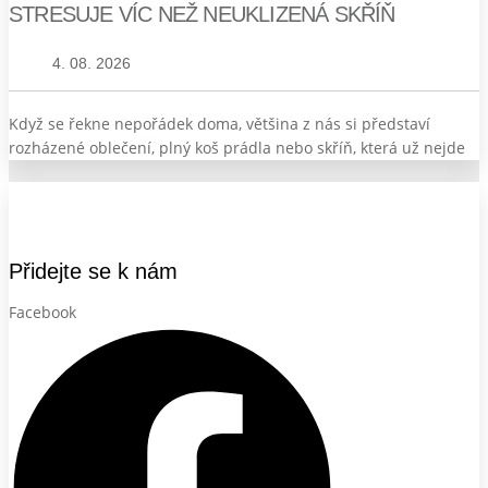
STRESUJE VÍC NEŽ NEUKLIZENÁ SKŘÍŇ
4. 08. 2026
Když se řekne nepořádek doma, většina z nás si představí
rozházené oblečení, plný koš prádla nebo skříň, která už nejde
Přidejte se k nám
Facebook