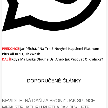
PŘEDCHOZÍ
Jar Přichází Na Trh S Novými Kapslemi Platinum
Plus All In 1 QuickWash
DALŠÍ
Když Má Láska Dlouhé Uši Aneb Jak Pečovat O Králíčka?
DOPORUČENÉ ČLÁNKY
NEVIDITELNÁ DAŇ ZA BRONZ: JAK SLUNCE
MĚNÍ STRUKTURU PLETI A JAK JI V LÉTĚ