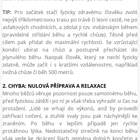
TIP:
Pro začátek stačí fyzicky zdravému člověku zvolit
nejvýš tříkilometrovou trasu po trávě či lesní cestě, ne po
asfaltových chodnících, a zdolat ji tzv. indiánským během
(pravidelné střídání běhu a rychlé chůze). Těsně před
cílem pak přidat do maximální rychlosti. Se vzrůstající
kondicí ubírat na chůzi a postupně přecházet do
plynulého běhu. Naopak člověk, který se necítí fyzicky
zdatně, může začít i s kratšími vzdálenostmi, například
svižná chůze či běh 500 metrů.
2. CHYBA: NULOVÁ PŘÍPRAVA A RELAXACE
Mnoho běžců věnuje pozornost pouze samotnému běhu,
před fyzickou zátěží i po ní je však třeba vyhradit si čas na
protažení. „Lidé se vrhají do výkonů, aniž by provedli
zahřívací cvičení, a ztuhlé svaly jsou pak náchylnější ke
zraněním. Po běhu v lepším případě jen rychle
protáhnou lýtka. Nedostatečný strečink na konci běhu
však vede ke zkrácení šlach zejména dolních končetin a