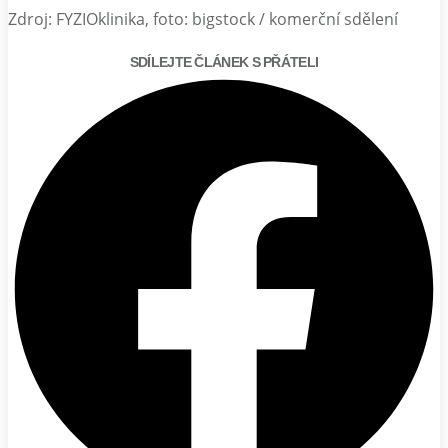
Zdroj: FYZIOklinika, foto: bigstock / komerční sdělení
SDÍLEJTE ČLÁNEK S PŘÁTELI