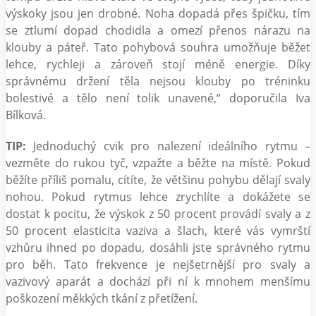
výskoky jsou jen drobné. Noha dopadá přes špičku, tím
se ztlumí dopad chodidla a omezí přenos nárazu na
klouby a páteř. Tato pohybová souhra umožňuje běžet
lehce, rychleji a zároveň stojí méně energie. Díky
správnému držení těla nejsou klouby po tréninku
bolestivé a tělo není tolik unavené,“ doporučila Iva
Bílková.
TIP:
Jednoduchý cvik pro nalezení ideálního rytmu –
vezměte do rukou tyč, vzpažte a běžte na místě. Pokud
běžíte příliš pomalu, cítíte, že většinu pohybu dělají svaly
nohou. Pokud rytmus lehce zrychlíte a dokážete se
dostat k pocitu, že výskok z 50 procent provádí svaly a z
50 procent elasticita vaziva a šlach, které vás vymrští
vzhůru ihned po dopadu, dosáhli jste správného rytmu
pro běh. Tato frekvence je nejšetrnější pro svaly a
vazivový aparát a dochází při ní k mnohem menšímu
poškození měkkých tkání z přetížení.