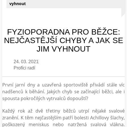
vyhnout
FYZIOPORADNA PRO BĚŽCE:
NEJČASTĚJŠÍ CHYBY A JAK SE
JIM VYHNOUT
24. 03. 2021
Profíci radí
První jarní dny a uzavřená sportoviště přivádí stále víc
nadšenců k běhání. Jakých chyb se začínající běžci, ale i
spousta pokročilých vytrvalců dopouští?
Každý rok až dvě třetiny běžců utrpí nějaké svalové
zranění. K těm nejčastějším patří bolesti Achillovy šlachy,
poškozený meniskus nebo natržená svalová vlákna.