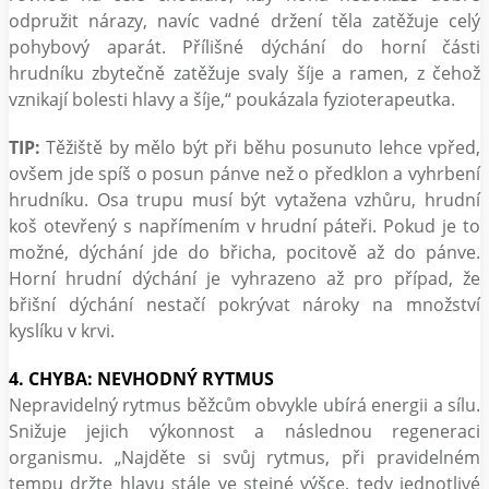
odpružit nárazy, navíc vadné držení těla zatěžuje celý
pohybový aparát. Přílišné dýchání do horní části
hrudníku zbytečně zatěžuje svaly šíje a ramen, z čehož
vznikají bolesti hlavy a šíje,“ poukázala fyzioterapeutka.
TIP:
Těžiště by mělo být při běhu posunuto lehce vpřed,
ovšem jde spíš o posun pánve než o předklon a vyhrbení
hrudníku. Osa trupu musí být vytažena vzhůru, hrudní
koš otevřený s napřímením v hrudní páteři. Pokud je to
možné, dýchání jde do břicha, pocitově až do pánve.
Horní hrudní dýchání je vyhrazeno až pro případ, že
břišní dýchání nestačí pokrývat nároky na množství
kyslíku v krvi.
4. CHYBA: NEVHODNÝ RYTMUS
Nepravidelný rytmus běžcům obvykle ubírá energii a sílu.
Snižuje jejich výkonnost a následnou regeneraci
organismu. „Najděte si svůj rytmus, při pravidelném
tempu držte hlavu stále ve stejné výšce, tedy jednotlivé