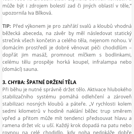
může být i zdrojem bolestí zad či jiných oblastí v těle,“
upozornila Iva Bílková.
TIP:
Před výkonem je pro zahřátí svalů a kloubů vhodná
běžecká abeceda, na závěr by měl následovat statický
strečink všech končetin a celého těla, nejenom nohou. V
domácím prostředí je dobré věnovat péči chodidlům –
dopřát jim masáž, promnout míčkem s bodlinkami,
celému tělu prospěje horká koupel, infralampa nebo
(domácí) sauna.
3. CHYBA: ŠPATNÉ DRŽENÍ TĚLA
Při běhu je nutné správně držet tělo. Aktivace hlubokého
stabilizačního systému pomáhá odlehčení a zároveň
stabilizaci nosných kloubů a páteře. „V rychlosti kolem
sedmi kilometrů v hodině naklání běžec trup směrem
vpřed a přitom může mít tendenci předsouvat hlavu a
ramena držet víc u uší. Každý krok dopadá na patu nebo
rovnou na celé chodidlo, kdy noha nedokáže dobře