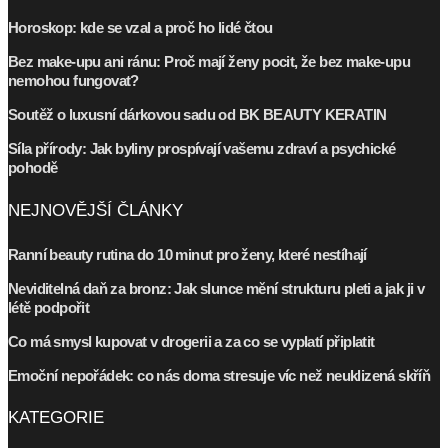
Horoskop: kde se vzal a proč ho lidé čtou
Bez make-upu ani ránu: Proč mají ženy pocit, že bez make-upu
nemohou fungovat?
Soutěž o luxusní dárkovou sadu od BK BEAUTY KERATIN
Síla přírody: Jak byliny prospívají vašemu zdraví a psychické
pohodě
NEJNOVĚJŠÍ ČLÁNKY
Ranní beauty rutina do 10 minut pro ženy, které nestíhají
Neviditelná daň za bronz: Jak slunce mění strukturu pleti a jak ji v
létě podpořit
Co má smysl kupovat v drogerii a za co se vyplatí připlatit
Emoční nepořádek: co nás doma stresuje víc než neuklizená skříň
KATEGORIE