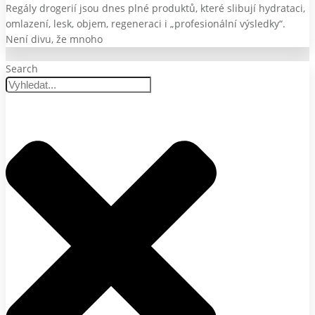
Regály drogerií jsou dnes plné produktů, které slibují hydrataci,
omlazení, lesk, objem, regeneraci i „profesionální výsledky“.
Není divu, že mnoho
Search