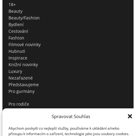
18+
Beauty
Beauty/Fashion
Bydlení
Cestování
Fashion
Filmové novinky
Hubnutí
Inspirace
Knižní novinky
Luxury
Nezařazené
Představujeme
Pro gurmány
Pro rodiče
Produktové tipy
Spravovat Souhlas
Profíci radí
Soutěže
Abychom poskytli co nejlepší služby, používáme k ukládání a/nebo
Sport
přístupu k informacím o zařízení, technologie jako jsou soubory cookies.