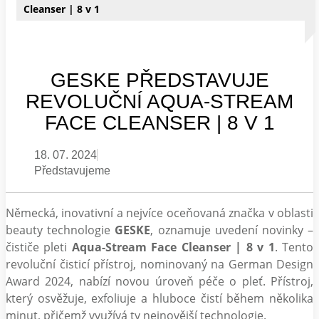
Cleanser | 8 v 1
GESKE PŘEDSTAVUJE
REVOLUČNÍ AQUA-STREAM
FACE CLEANSER | 8 V 1
18. 07. 2024
Představujeme
Německá, inovativní a nejvíce oceňovaná značka v oblasti
beauty technologie
GESKE
, oznamuje uvedení novinky –
čističe pleti
Aqua-Stream Face Cleanser | 8 v 1
. Tento
revoluční čisticí přístroj, nominovaný na German Design
Award 2024, nabízí novou úroveň péče o pleť. Přístroj,
který osvěžuje, exfoliuje a hluboce čistí během několika
minut, přičemž využívá ty nejnovější technologie.