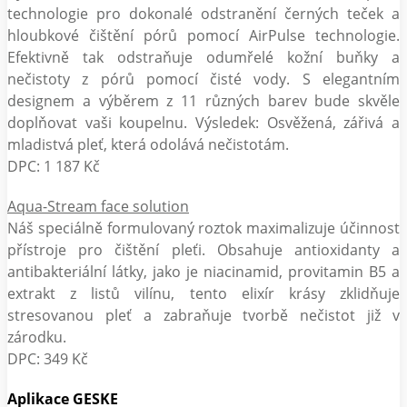
technologie pro dokonalé odstranění černých teček a
hloubkové čištění pórů pomocí AirPulse technologie.
Efektivně tak odstraňuje odumřelé kožní buňky a
nečistoty z pórů pomocí čisté vody. S elegantním
designem a výběrem z 11 různých barev bude skvěle
doplňovat vaši koupelnu. Výsledek: Osvěžená, zářivá a
mladistvá pleť, která odolává nečistotám.
DPC: 1 187 Kč
Aqua-Stream face solution
Náš speciálně formulovaný roztok maximalizuje účinnost
přístroje pro čištění pleťi. Obsahuje antioxidanty a
antibakteriální látky, jako je niacinamid, provitamin B5 a
extrakt z listů vilínu, tento elixír krásy zklidňuje
stresovanou pleť a zabraňuje tvorbě nečistot již v
zárodku.
DPC: 349 Kč
Aplikace GESKE