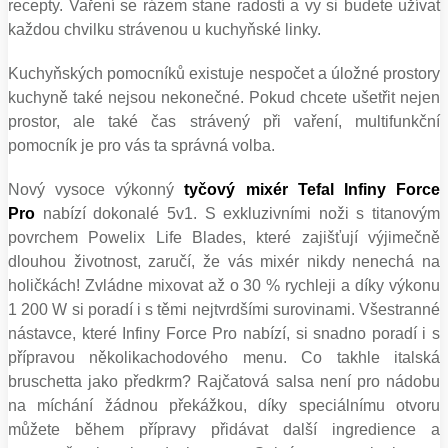
recepty. Vaření se rázem stane radostí a vy si budete užívat
každou chvilku strávenou u kuchyňské linky.
Kuchyňských pomocníků existuje nespočet a úložné prostory
kuchyně také nejsou nekonečné. Pokud chcete ušetřit nejen
prostor, ale také čas strávený při vaření, multifunkční
pomocník je pro vás ta správná volba.
Nový vysoce výkonný
tyčový mixér Tefal Infiny Force
Pro
nabízí dokonalé 5v1. S exkluzivními noži s titanovým
povrchem Powelix Life Blades, které zajišťují výjimečně
dlouhou životnost, zaručí, že vás mixér nikdy nenechá na
holičkách! Zvládne mixovat až o 30 % rychleji a díky výkonu
1 200 W si poradí i s těmi nejtvrdšími surovinami. Všestranné
nástavce, které Infiny Force Pro nabízí, si snadno poradí i s
přípravou několikachodového menu. Co takhle italská
bruschetta jako předkrm? Rajčatová salsa není pro nádobu
na míchání žádnou překážkou, díky speciálnímu otvoru
můžete během přípravy přidávat další ingredience a