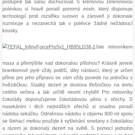
postupně tak salsu dochucovat. S krémovou zeleninovou
polévkou si hravě poradí ponorný mixér, který disponuje
technologií proti rozstřiku surovin a zároveň ji dokonale
rozmixuje a nezanechá tak v polévce žádné nežádoucí
kousky.
Jste milovníkem
masa a přemýšlíte nad dokonalou přílohou? Krásně jemné
bramborové pyré vždy potěší, díky nástavci, který je určen
přímo pro jeho přípravu se vám vždy povede na jedničku s
hvězdičkou. Sladký dezert je doslova třešničkou na dortu
celého večera a tak určitě nesmí chybět! Pro milovníky
čokolády doporučujeme čokoládovou pěnu s ořechy. S
nasekáním i těch nejtvrdších ořechů si snadno poradí
nádoba sekáčku. Odměrnou nádobu o objemu 800 ml spolu
se šlehací metlou použijte k vyšlehání smetany s čokoládou
a rázem je dokonalý dezert na světě. S pomocí jednoho