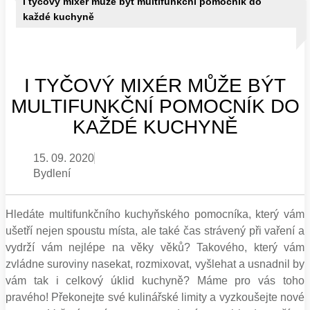
I tyčový mixér může být multifunkční pomocník do
každé kuchyně
I TYČOVÝ MIXÉR MŮŽE BÝT
MULTIFUNKČNÍ POMOCNÍK DO
KAŽDÉ KUCHYNĚ
15. 09. 2020
Bydlení
Hledáte multifunkčního kuchyňského pomocníka, který vám
ušetří nejen spoustu místa, ale také čas strávený při vaření a
vydrží vám nejlépe na věky věků? Takového, který vám
zvládne suroviny nasekat, rozmixovat, vyšlehat a usnadnil by
vám tak i celkový úklid kuchyně? Máme pro vás toho
pravého! Překonejte své kulinářské limity a vyzkoušejte nové