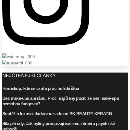
NEJČTENĚJŠÍ ČLÁNKY
Horoskop: kde se vzal a proč ho lidé čtou
Bez make-upu ani ránu: Proč mají ženy pocit, že bez make-upu
nemohou fungovat?
Soutěž o luxusní dárkovou sadu od BK BEAUTY KERATIN
Síla přírody: Jak byliny prospívají vašemu zdraví a psychické
pohodě