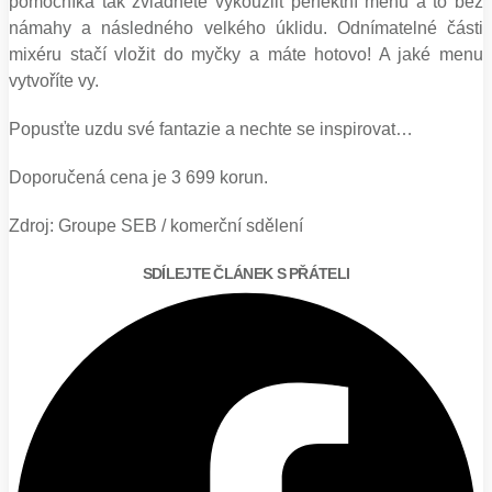
pomocníka tak zvládnete vykouzlit perfektní menu a to bez
námahy a následného velkého úklidu. Odnímatelné části
mixéru stačí vložit do myčky a máte hotovo! A jaké menu
vytvoříte vy.
Popusťte uzdu své fantazie a nechte se inspirovat…
Doporučená cena je 3 699 korun.
Zdroj: Groupe SEB / komerční sdělení
SDÍLEJTE ČLÁNEK S PŘÁTELI