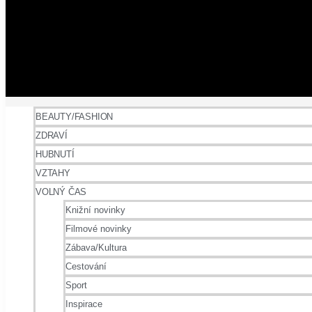
BEAUTY/FASHION
ZDRAVÍ
HUBNUTÍ
VZTAHY
VOLNÝ ČAS
Knižní novinky
Filmové novinky
Zábava/Kultura
Cestování
Sport
Inspirace