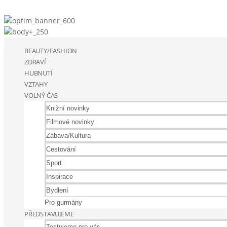
BEAUTY/FASHION
ZDRAVÍ
HUBNUTÍ
VZTAHY
VOLNÝ ČAS
Knižní novinky
Filmové novinky
Zábava/Kultura
Cestování
Sport
Inspirace
Bydlení
Pro gurmány
PŘEDSTAVUJEME
Testujeme pro vás