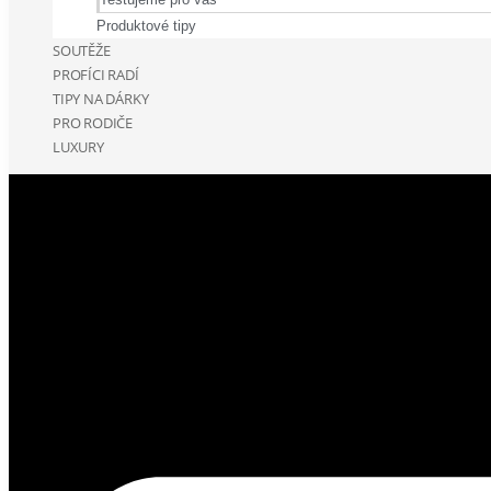
Produktové tipy
SOUTĚŽE
PROFÍCI RADÍ
TIPY NA DÁRKY
PRO RODIČE
LUXURY