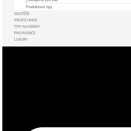
Produktové tipy
SOUTĚŽE
PROFÍCI RADÍ
TIPY NA DÁRKY
PRO RODIČE
LUXURY