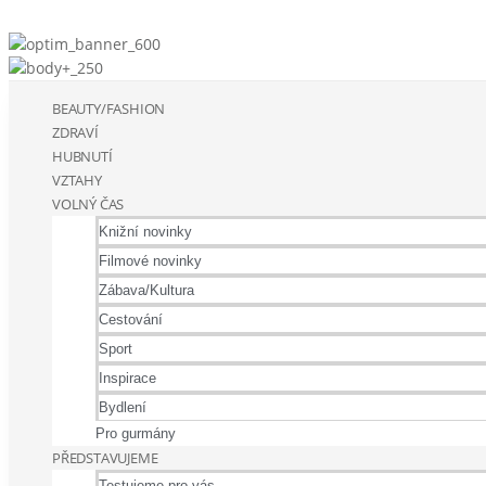
BEAUTY/FASHION
ZDRAVÍ
HUBNUTÍ
VZTAHY
VOLNÝ ČAS
Knižní novinky
Filmové novinky
Zábava/Kultura
Cestování
Sport
Inspirace
Bydlení
Pro gurmány
PŘEDSTAVUJEME
Testujeme pro vás