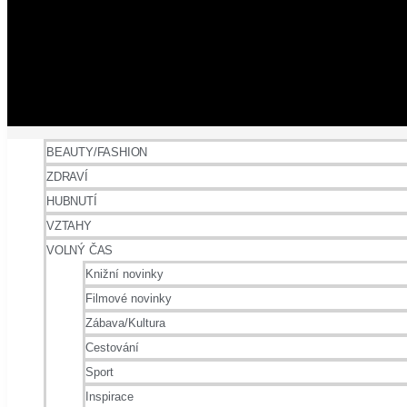
BEAUTY/FASHION
ZDRAVÍ
HUBNUTÍ
VZTAHY
VOLNÝ ČAS
Knižní novinky
Filmové novinky
Zábava/Kultura
Cestování
Sport
Inspirace