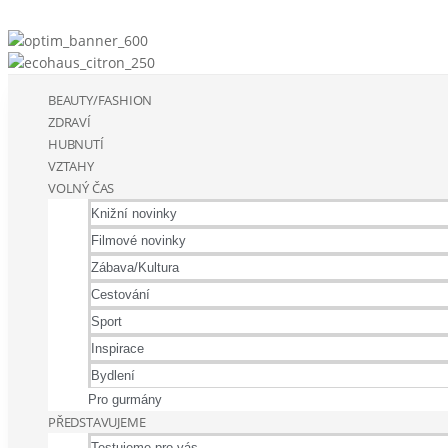
BEAUTY/FASHION
ZDRAVÍ
HUBNUTÍ
VZTAHY
VOLNÝ ČAS
Knižní novinky
Filmové novinky
Zábava/Kultura
Cestování
Sport
Inspirace
Bydlení
Pro gurmány
PŘEDSTAVUJEME
Testujeme pro vás