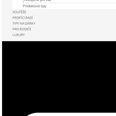
Produktové tipy
SOUTĚŽE
PROFÍCI RADÍ
TIPY NA DÁRKY
PRO RODIČE
LUXURY