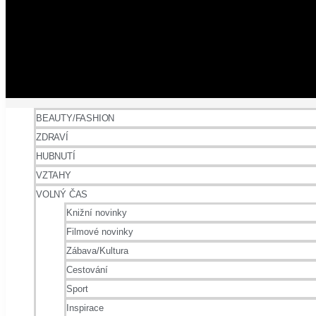
BEAUTY/FASHION
ZDRAVÍ
HUBNUTÍ
VZTAHY
VOLNÝ ČAS
Knižní novinky
Filmové novinky
Zábava/Kultura
Cestování
Sport
Inspirace