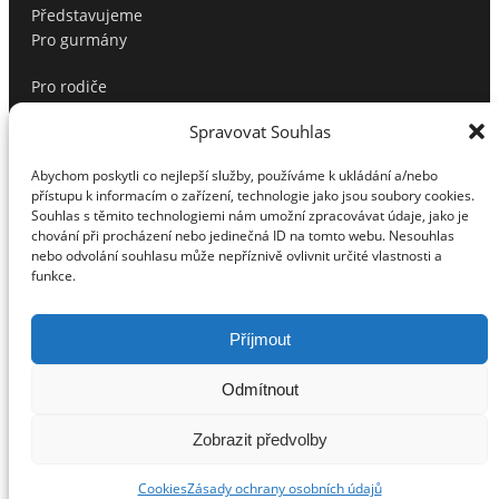
Představujeme
Pro gurmány
Pro rodiče
Produktové tipy
Spravovat Souhlas
Profíci radí
Soutěže
Abychom poskytli co nejlepší služby, používáme k ukládání a/nebo
Sport
přístupu k informacím o zařízení, technologie jako jsou soubory cookies.
Testujeme pro vás
Souhlas s těmito technologiemi nám umožní zpracovávat údaje, jako je
Tipy na dárky
chování při procházení nebo jedinečná ID na tomto webu. Nesouhlas
nebo odvolání souhlasu může nepříznivě ovlivnit určité vlastnosti a
Tipy na dárky pro muže
funkce.
Top
Vánoční tipy
Volný čas
Příjmout
Vztahy
Zábava/Kultura
Odmítnout
Zdraví
Zobrazit předvolby
©
2026
Woman&Style |
Kontakt
|
Osobní údaje
|
Cookies
Cookies
Zásady ochrany osobních údajů