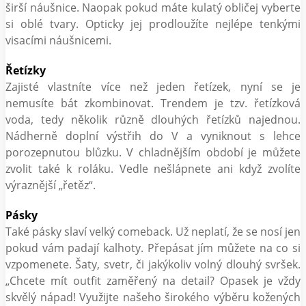
širší náušnice. Naopak pokud máte kulatý obličej vyberte
si oblé tvary. Opticky jej prodloužíte nejlépe tenkými
visacími náušnicemi.
Řetízky
Zajisté vlastníte více než jeden řetízek, nyní se je
nemusíte bát zkombinovat. Trendem je tzv. řetízková
voda, tedy několik různě dlouhých řetízků najednou.
Nádherně doplní výstřih do V a vyniknout s lehce
porozepnutou blůzku. V chladnějším období je můžete
zvolit také k roláku. Vedle nešlápnete ani když zvolíte
výraznější „řetěz“.
Pásky
Také pásky slaví velký comeback. Už neplatí, že se nosí jen
pokud vám padají kalhoty. Přepásat jím můžete na co si
vzpomenete. Šaty, svetr, či jakýkoliv volný dlouhý svršek.
„Chcete mít outfit zaměřený na detail? Opasek je vždy
skvělý nápad! Využijte našeho širokého výběru kožených