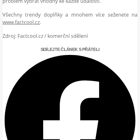
problém vybrat vhodný ke každé události.
Všechny trendy doplňky a mnohem více seženete na
www.factcool.cz
.
Zdroj: Factcool.cz / komerční sdělení
SDÍLEJTE ČLÁNEK S PŘÁTELI