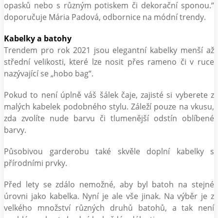
opasků nebo s různým potiskem či dekorační sponou.“
doporučuje Mária Padová, odbornice na módní trendy.
Kabelky a batohy
Trendem pro rok 2021 jsou elegantní kabelky menší až
střední velikosti, které lze nosit přes rameno či v ruce
nazývající se „hobo bag“.
Pokud to není úplně váš šálek čaje, zajisté si vyberete z
malých kabelek podobného stylu. Záleží pouze na vkusu,
zda zvolíte nude barvu či tlumenější odstín oblíbené
barvy.
Působivou garderobu také skvěle doplní kabelky s
přírodními prvky.
Před lety se zdálo nemožné, aby byl batoh na stejné
úrovni jako kabelka. Nyní je ale vše jinak. Na výběr je z
velkého množství různých druhů batohů, a tak není