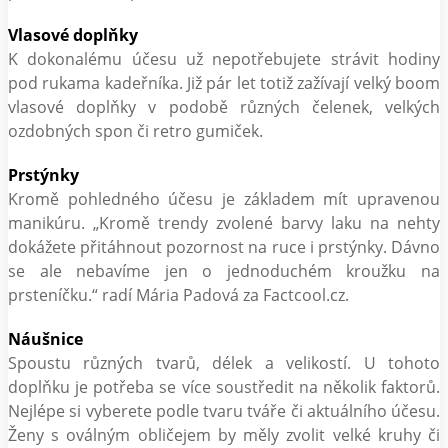
Vlasové doplňky
K dokonalému účesu už nepotřebujete strávit hodiny
pod rukama kadeřníka. Již pár let totiž zažívají velký boom
vlasové doplňky v podobě různých čelenek, velkých
ozdobných spon či retro gumiček.
Prstýnky
Kromě pohledného účesu je základem mít upravenou
manikúru. „Kromě trendy zvolené barvy laku na nehty
dokážete přitáhnout pozornost na ruce i prstýnky. Dávno
se ale nebavíme jen o jednoduchém kroužku na
prsteníčku.“ radí Mária Padová za Factcool.cz.
Náušnice
Spoustu různých tvarů, délek a velikostí. U tohoto
doplňku je potřeba se více soustředit na několik faktorů.
Nejlépe si vyberete podle tvaru tváře či aktuálního účesu.
Ženy s oválným obličejem by měly zvolit velké kruhy či