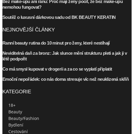
Bez make-upu ani ránu: Proč mají ženy pocit, že bez make-upu
nemohou fungovat?
Soutěž o luxusní dárkovou sadu od BK BEAUTY KERATIN
NEJNOVĚJŠÍ ČLÁNKY
Ranní beauty rutina do 10 minut pro ženy, které nestíhají
Neviditelná daň za bronz: Jak slunce mění strukturu pleti a jak ji v
létě podpořit
Co má smysl kupovat v drogerii a za co se vyplatí připlatit
Emoční nepořádek: co nás doma stresuje víc než neuklizená skříň
KATEGORIE
18+
Beauty
Beauty/Fashion
Bydlení
Cestování