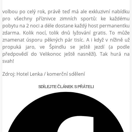
volbou po celý rok, právě teď má ale exkluzivní nabídku
pro všechny příznivce zimních sportů: ke každému
pobytu na 2 noci a déle dostane každý host permanentku
zdarma. Kolik nocí, tolik dnů lyžování gratis. To může
znamenat úsporu pěkných pár tisíc. A i když v nížině už
propuká jaro, ve Špindlu se ještě jezdí (a podle
předpovědí do Velikonoc ještě nasněží). Tak hurá na
svah!
Zdroj: Hotel Lenka / komerční sdělení
SDÍLEJTE ČLÁNEK S PŘÁTELI