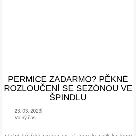
PERMICE ZADARMO? PĚKNÉ
ROZLOUČENÍ SE SEZÓNOU VE
ŠPINDLU
23. 03. 2023
Volný čas
Letošní lyžařská sezóna se už pomalu chýlí ke konci.