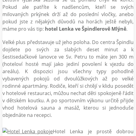
Pokud ale patříte k nadšencům, kteří se svých
milovaných prkýnek drží až do poslední vločky, anebo
pokud jste z nějakých důvodů na horách ještě nebyli,
máme pro vás tip:
hotel Lenka ve Špindlerově Mlýně
.
Velké plus představuje už jeho poloha. Do centra Špindlu
dojdete po svých za slabých deset minut a k
šestisedačkové lanovce ve Sv. Petru to máte jen 300 m
(hoteloví hosté mají jako jediní povolení k vjezdu do
areálu). K dispozici jsou všechny typy pohodlně
vybavených pokojů od dvoulůžkových až po velké
rodinné apartmány. Rodiče, kteří si chtějí v klidu posedět
v hotelové restauraci, můžou nechat děti spokojeně řádit
v dětském koutku. A po sportovním výkonu určitě přijde
vhod hotelová sauna a masáž, kterou si jednoduše
objednáte na recepci.
Hotel Lenka je prostě dobrou