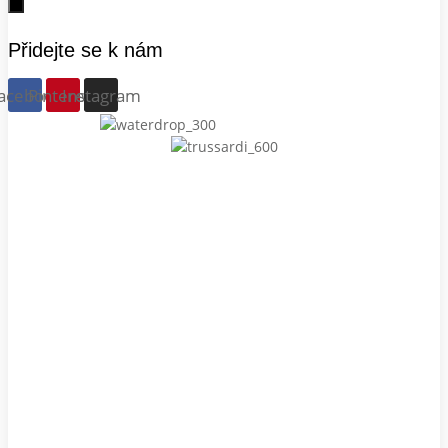
Přidejte se k nám
acebook
Pinterest
Instagram