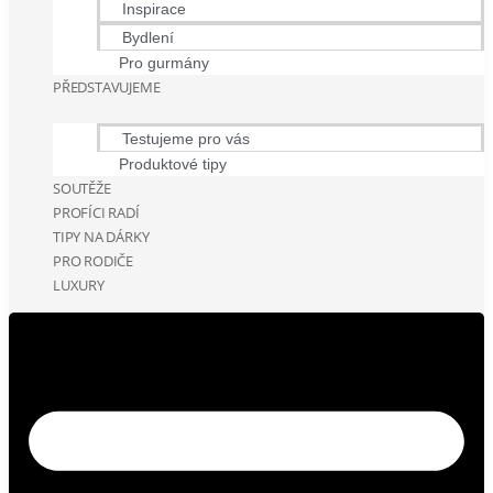
Inspirace
Bydlení
Pro gurmány
PŘEDSTAVUJEME
Testujeme pro vás
Produktové tipy
SOUTĚŽE
PROFÍCI RADÍ
TIPY NA DÁRKY
PRO RODIČE
LUXURY