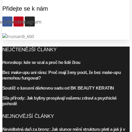
Přidejte se k nám
acebook
Pinterest
Instagram