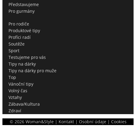
18+
Beauty
Beauty/Fashion
Bydlení
Cestování
Fashion
Filmové novinky
Hubnutí
Inspirace
Knižní novinky
Luxury
Nezařazené
Představujeme
Pro gurmány
Pro rodiče
Produktové tipy
Profíci radí
Soutěže