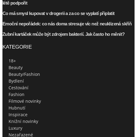
NEJČTENĚJŠÍ ČLÁNKY
Horoskop: kde se vzal a proč ho lidé čtou
Bez make-upu ani ránu: Proč mají ženy pocit, že bez make-upu
nemohou fungovat?
Soutěž o luxusní dárkovou sadu od BK BEAUTY KERATIN
Síla přírody: Jak byliny prospívají vašemu zdraví a psychické
pohodě
NEJNOVĚJŠÍ ČLÁNKY
Neviditelná daň za bronz: Jak slunce mění strukturu pleti a jak ji v
létě podpořit
Co má smysl kupovat v drogerii a za co se vyplatí připlatit
Emoční nepořádek: co nás doma stresuje víc než neuklizená skříň
Zubní kartáček může být zdrojem bakterií. Jak často ho měnit?
KATEGORIE