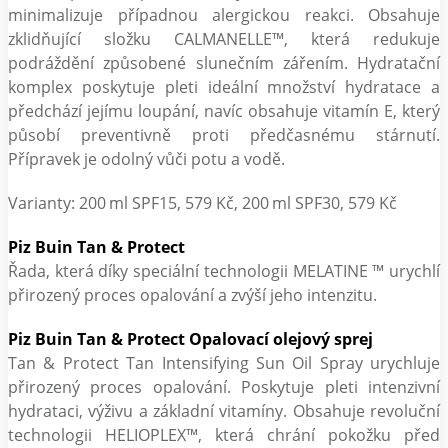
minimalizuje případnou alergickou reakci. Obsahuje
zklidňující složku CALMANELLE™, která redukuje
podráždění způsobené slunečním zářením. Hydratační
komplex poskytuje pleti ideální množství hydratace a
předchází jejímu loupání, navíc obsahuje vitamín E, který
působí preventivně proti předčasnému stárnutí.
Přípravek je odolný vůči potu a vodě.
Varianty: 200 ml SPF15, 579 Kč, 200 ml SPF30, 579 Kč
Piz Buin Tan & Protect
Řada, která díky speciální technologii MELATINE ™ urychlí
přirozený proces opalování a zvýší jeho intenzitu.
Piz Buin Tan & Protect Opalovací olejový sprej
Tan & Protect Tan Intensifying Sun Oil Spray urychluje
přirozený proces opalování. Poskytuje pleti intenzivní
hydrataci, výživu a základní vitamíny. Obsahuje revoluční
technologii HELIOPLEX™, která chrání pokožku před