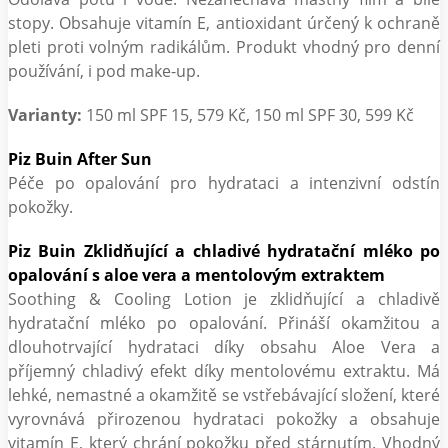
stopy. Obsahuje vitamín E, antioxidant úrčený k ochraně
pleti proti volným radikálům. Produkt vhodný pro denní
používání, i pod make-up.
Varianty:
150 ml SPF 15, 579 Kč, 150 ml SPF 30, 599 Kč
Piz Buin After Sun
Péče po opalování pro hydrataci a intenzivní odstín
pokožky.
Piz Buin Zklidňující a chladivé hydratační mléko po
opalování s aloe vera a mentolovým extraktem
Soothing & Cooling Lotion je zklidňující a chladivě
hydratační mléko po opalování. Přináší okamžitou a
dlouhotrvající hydrataci díky obsahu Aloe Vera a
příjemný chladivý efekt díky mentolovému extraktu. Má
lehké, nemastné a okamžitě se vstřebávající složení, které
vyrovnává přirozenou hydrataci pokožky a obsahuje
vitamín E, který chrání pokožku před stárnutím. Vhodný