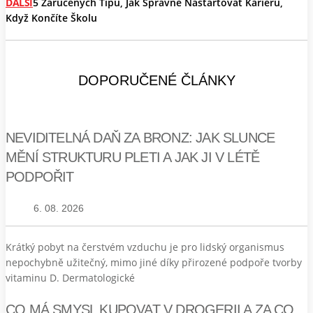
DALŠÍ
5 Zaručených Tipů, Jak Správně Nastartovat Kariéru,
Když Končíte Školu
DOPORUČENÉ ČLÁNKY
NEVIDITELNÁ DAŇ ZA BRONZ: JAK SLUNCE
MĚNÍ STRUKTURU PLETI A JAK JI V LÉTĚ
PODPOŘIT
6. 08. 2026
Krátký pobyt na čerstvém vzduchu je pro lidský organismus
nepochybně užitečný, mimo jiné díky přirozené podpoře tvorby
vitaminu D. Dermatologické
CO MÁ SMYSL KUPOVAT V DROGERII A ZA CO