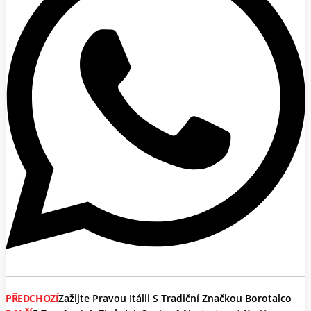
PŘEDCHOZÍ
Zažijte Pravou Itálii S Tradiční Značkou Borotalco