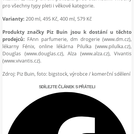
pro všechny typy pleti i věkové kategorie.
Varianty:
200 ml, 495 Kč, 400 ml, 579 Kč
Produkty značky Piz Buin jsou k dostání u těchto
prodejců:
FAnn parfumerie, dm drogerie (www.dm.cz),
lékarny Fénix, online lékárna Pilulka (www.pilulka.cz),
Douglas (www.douglas.cz), Alza (www.alza.cz), Vivantis
(www.vivantis.cz).
Zdroj: Piz Buin, foto: bigstock, výrobce / komerční sdělení
SDÍLEJTE ČLÁNEK S PŘÁTELI