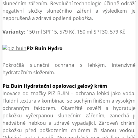
slunečním zářením. Revoluční technologie účinně odráží
negativní složky slunečního záření a výsledkem je
neporušená a zdravá opálená pokožka.
Varianty:
150 ml SPF15, 579 Kč, 150 ml SPF30, 579 Kč
Piz Buin Hydro
Pokročilá sluneční ochrana s lehkým, intenzivně
hydratačním složením.
Piz Buin Hydratační opalovací gelový krém
Inovace od značky PIZ BUIN – ochrana lehká jako voda.
Fluidní textura v kombinaci se suchým finišem a vysokým
ochranným faktorem. Okamžitě osvěží a hydratuje
pokožku vyčerpanou slunečním zářením, zanechá ji
hedvábně hebkou a zdravě vypadající. Zároveň chrání
pokožku před poškozením chlórem či slanou vodou.
Odolává potu i vodě. Nezanechává mastný film a bílé