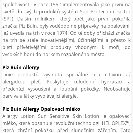
spolehlivosti. V roce 1962 implementovala jako první na
světě do svých produktů systém Sun Protection Factor
(SPF). Dalším milníkem, který opět jako první pokořila
značka Piz Buin, byly voděodolné přípravky na opalování,
jež uvedla na trh v roce 1974. Od té doby přichází značka
na trh se stále inovativnějšími, účinnějšími a přesto k
pleti přívětivějšími produkty vhodnými k moři, do
vysokých hor i do horkem rozpáleného města.
Piz Buin Allergy
Linie produktů vyvinutá speciálně pro citlivou až
alergickou pleť. Poskytuje celodenní hydrataci a
předchází vysoušení a loupání pokožky. Neobsahuje
barviva a látky vyvolávající alergie.
Piz Buin Allergy Opalovací mléko
Allergy Lotion Sun Sensitive Skin Lotion je opalovací
mléko, které obsahuje revoluční technologii HELIOPLEX™,
která chrání pokožku před slunečním zářením. Tato