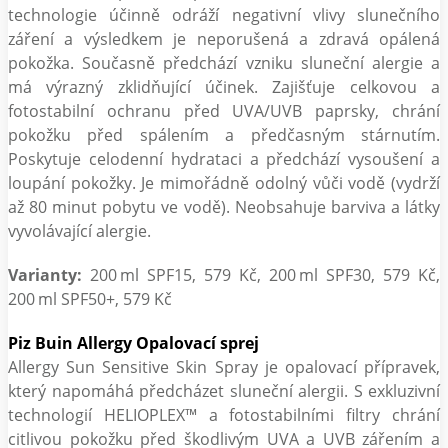
technologie účinně odráží negativní vlivy slunečního
záření a výsledkem je neporušená a zdravá opálená
pokožka. Současně předchází vzniku sluneční alergie a
má výrazný zklidňující účinek. Zajišťuje celkovou a
fotostabilní ochranu před UVA/UVB paprsky, chrání
pokožku před spálením a předčasným stárnutím.
Poskytuje celodenní hydrataci a předchází vysoušení a
loupání pokožky. Je mimořádně odolný vůči vodě (vydrží
až 80 minut pobytu ve vodě). Neobsahuje barviva a látky
vyvolávající alergie.
Varianty:
200 ml SPF15, 579 Kč, 200 ml SPF30, 579 Kč,
200 ml SPF50+, 579 Kč
Piz Buin Allergy Opalovací sprej
Allergy Sun Sensitive Skin Spray je opalovací přípravek,
který napomáhá předcházet sluneční alergii. S exkluzivní
technologií HELIOPLEX™ a fotostabilními filtry chrání
citlivou pokožku před škodlivým UVA a UVB zářením a