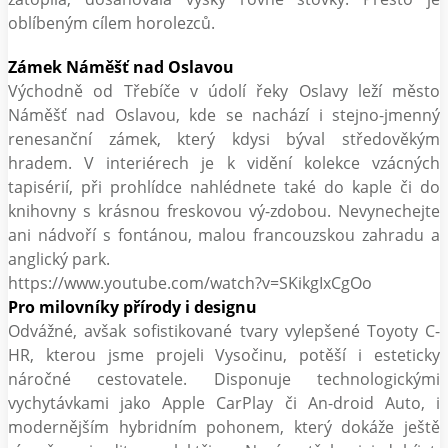
oblíbeným cílem horolezců.
Zámek Náměšť nad Oslavou
Východně od Třebíče v údolí řeky Oslavy leží město
Náměšť nad Oslavou, kde se nachází i stejno-jmenný
renesanční zámek, který kdysi býval středověkým
hradem. V interiérech je k vidění kolekce vzácných
tapisérií, při prohlídce nahlédnete také do kaple či do
knihovny s krásnou freskovou vý-zdobou. Nevynechejte
ani nádvoří s fontánou, malou francouzskou zahradu a
anglický park.
https://www.youtube.com/watch?v=SKikgIxCgOo
Pro milovníky přírody i designu
Odvážné, avšak sofistikované tvary vylepšené Toyoty C-
HR, kterou jsme projeli Vysočinu, potěší i esteticky
náročné cestovatele. Disponuje technologickými
vychytávkami jako Apple CarPlay či An-droid Auto, i
modernějším hybridním pohonem, který dokáže ještě