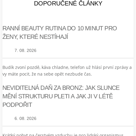
DOPORUČENÉ ČLÁNKY
RANNÍ BEAUTY RUTINA DO 10 MINUT PRO
ŽENY, KTERÉ NESTÍHAJÍ
7. 08. 2026
Budík zvoní pozdě, káva chladne, telefon už hlásí první zprávy a
vy máte pocit, že na sebe opět nezbude čas.
NEVIDITELNÁ DAŇ ZA BRONZ: JAK SLUNCE
MĚNÍ STRUKTURU PLETI A JAK JI V LÉTĚ
PODPOŘIT
6. 08. 2026
Krátký pobyt na čerstvém vzduchu je pro lidský organismus