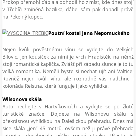
Prokop přemohl ďábla a odhodil ho z míst, kde dnes stojí
v Třebíči zmíněná bazilika, ďábel sám pak dopadl právě
na Pekelný kopec.
Poutní kostel Jana Nepomuckého
Nejen kvůli pověstnému vínu se vydejte do Velkých
Bílovic. Jen kousíček za nimi je vrch Hradištěk, na němž
stojí romantická kaplička. Zvlášť při západu slunce je to tu
velká romantika. Neměli byste si nechat ujít ani Valtice.
Rovněž nejen kvůli vínu, ale rozhodně vás nadchne i
kolonáda Reistna, která funguje i jako vyhlídka.
Wilsonova skála
Auto nechejte v Hartvíkovicích a vydejte se po žluté
turistické značce. Dojdete na Wilsonovu skálu s
překrásnou vyhlídkou na Dalešickou přehradu. Dnes má
sice skála „jen“ 45 metrů, ovšem než ji právě přehrada
zatopila, dosahovala výšky rovné stovky. Přesto je