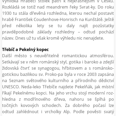
Vyhlídka Hraběcí stolek patří k nejkrásnějším v Česku.
Rozkládá se totiž nad meandrem řeky Svrat-ky. Do roku
1930 tu stála dřevěná rozhledna, kterou nechal postavit
hrabě František Coudenhove-Honrisch na Kunštátě. Ještě
před několika lety se tu daly najít pozůstatky
pravděpodobné základy rozhledny – odtud pochází
název. Dnes už tu však kromě výhledu nic nenajdete.
Třebíč a Pekelný kopec
Další město s neuvěřitelně romantickou atmosférou.
Setkávají se v něm románský styl, gotika i baroko a zdejší
židovská čtvrť se synagogou, hřbitovem a s románsko-
gotickou bazilikou sv. Proko-pa byla v roce 2003 zapsána
na Seznam světového kulturního a přírodního dědictví
UNESCO. Neda-leko Třebíče najdete Pekelňák, jak místní
říkají Pekelnému kopci. Na jeho vrchu stojí moderní roz-
hledna z modřínového dřeva, nahoru se šplhá po
točitých kovových schodech. Za dobrého počasí lze
odtud zahlédnout i vrcholky Alp. Podle pověsti svatý