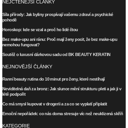
NEJČTENĚJŠÍ ČLÁNKY
Síla přírody: Jak byliny prospívají vašemu zdraví a psychické
pohodě
Horoskop: kde se vzal a proč ho lidé čtou
Bez make-upu ani ránu: Proč mají ženy pocit, že bez make-upu
nemohou fungovat?
Soutěž o luxusní dárkovou sadu od BK BEAUTY KERATIN
NEJNOVĚJŠÍ ČLÁNKY
Ranní beauty rutina do 10 minut pro ženy, které nestíhají
Neviditelná daň za bronz: Jak slunce mění strukturu pleti a jak ji v
létě podpořit
Co má smysl kupovat v drogerii a za co se vyplatí připlatit
Emoční nepořádek: co nás doma stresuje víc než neuklizená skříň
KATEGORIE