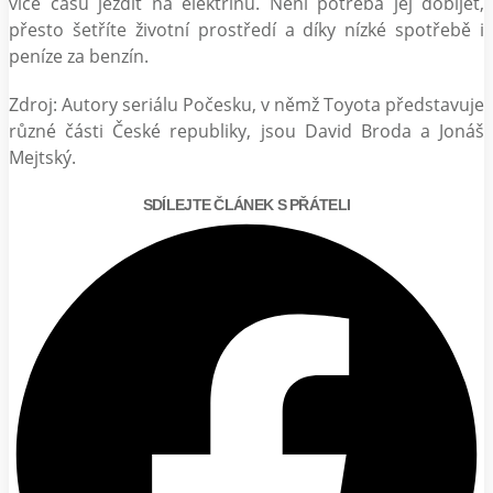
více času jezdit na elektřinu. Není potřeba jej dobíjet,
přesto šetříte životní prostředí a díky nízké spotřebě i
peníze za benzín.
Zdroj: Autory seriálu Počesku, v němž Toyota představuje
různé části České republiky, jsou David Broda a Jonáš
Mejtský.
SDÍLEJTE ČLÁNEK S PŘÁTELI