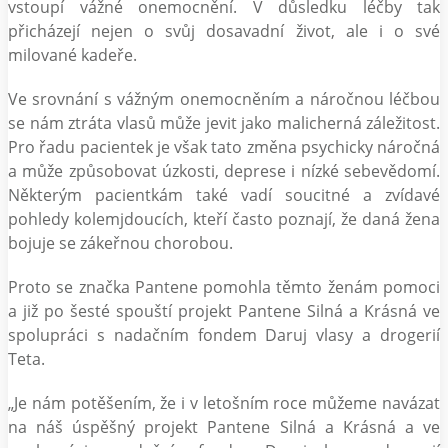
vstoupí vážné onemocnění. V důsledku léčby tak
přicházejí nejen o svůj dosavadní život, ale i o své
milované kadeře.
Ve srovnání s vážným onemocněním a náročnou léčbou
se nám ztráta vlasů může jevit jako malicherná záležitost.
Pro řadu pacientek je však tato změna psychicky náročná
a může způsobovat úzkosti, deprese i nízké sebevědomí.
Některým pacientkám také vadí soucitné a zvídavé
pohledy kolemjdoucích, kteří často poznají, že daná žena
bojuje se zákeřnou chorobou.
Proto se značka Pantene pomohla těmto ženám pomoci
a již po šesté spouští projekt Pantene Silná a Krásná ve
spolupráci s nadačním fondem Daruj vlasy a drogerií
Teta.
„Je nám potěšením, že i v letošním roce můžeme navázat
na náš úspěšný projekt Pantene Silná a Krásná a ve