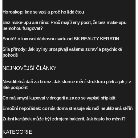
Horoskop: kde se vzal a proč ho lidé čtou
Bez make-upu ani ránu: Proč mají ženy pocit, že bez make-upu
nemohou fungovat?
Soutěž o luxusní dárkovou sadu od BK BEAUTY KERATIN
Síla přírody: Jak byliny prospívají vašemu zdraví a psychické
pohodě
NEJNOVĚJŠÍ ČLÁNKY
Neviditelná daň za bronz: Jak slunce mění strukturu pleti a jak ji v
létě podpořit
Co má smysl kupovat v drogerii a za co se vyplatí připlatit
Emoční nepořádek: co nás doma stresuje víc než neuklizená skříň
Zubní kartáček může být zdrojem bakterií. Jak často ho měnit?
KATEGORIE