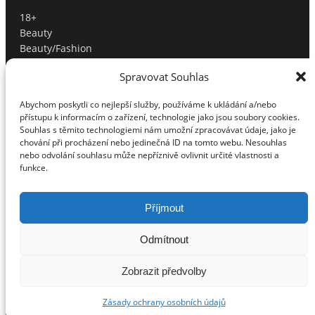
18+
Beauty
Beauty/Fashion
Bydlení
Spravovat Souhlas
Cestování
Fashion
Abychom poskytli co nejlepší služby, používáme k ukládání a/nebo
Filmové novinky
přístupu k informacím o zařízení, technologie jako jsou soubory cookies.
Hubnutí
Souhlas s těmito technologiemi nám umožní zpracovávat údaje, jako je
Inspirace
chování při procházení nebo jedinečná ID na tomto webu. Nesouhlas
nebo odvolání souhlasu může nepříznivě ovlivnit určité vlastnosti a
Knižní novinky
funkce.
Luxury
Nezařazené
Představujeme
Příjmout
Pro gurmány
Odmítnout
Pro rodiče
Produktové tipy
Zobrazit předvolby
Profíci radí
Soutěže
Zásady ochrany osobních údajů
Sport