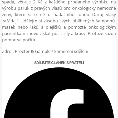
spadá, věnuje 2 Kč z každého prodaného výrobku na
výrobu paruk z pravých vlasů pro onkologicky nemocné
ženy, které si o ně u nadačního fondu Daruj vlasy
zažádají. Udělejte si zásobu svých oblíbených šamponů,
masek nebo laků a olejíčků a pomozte onkologickým
pacientkám znovu získat pocit síly a krásy. Protože každá
pomoc se počítá.
Zdroj: Procter & Gamble / komerční sdělení
SDÍLEJTE ČLÁNEK S PŘÁTELI