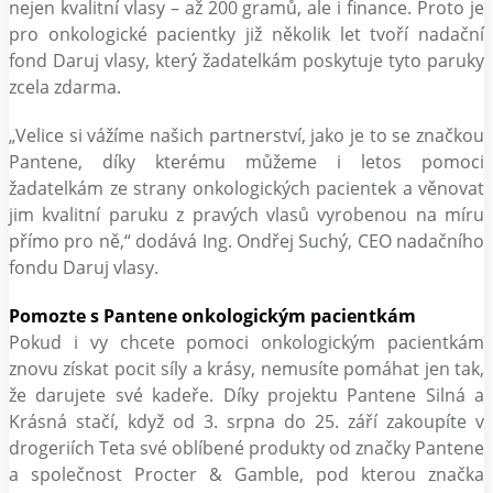
nejen kvalitní vlasy – až 200 gramů, ale i finance. Proto je
pro onkologické pacientky již několik let tvoří nadační
fond Daruj vlasy, který žadatelkám poskytuje tyto paruky
zcela zdarma.
„Velice si vážíme našich partnerství, jako je to se značkou
Pantene, díky kterému můžeme i letos pomoci
žadatelkám ze strany onkologických pacientek a věnovat
jim kvalitní paruku z pravých vlasů vyrobenou na míru
přímo pro ně,“ dodává Ing. Ondřej Suchý, CEO nadačního
fondu Daruj vlasy.
Pomozte s Pantene onkologickým pacientkám
Pokud i vy chcete pomoci onkologickým pacientkám
znovu získat pocit síly a krásy, nemusíte pomáhat jen tak,
že darujete své kadeře. Díky projektu Pantene Silná a
Krásná stačí, když od 3. srpna do 25. září zakoupíte v
drogeriích Teta své oblíbené produkty od značky Pantene
a společnost Procter & Gamble, pod kterou značka