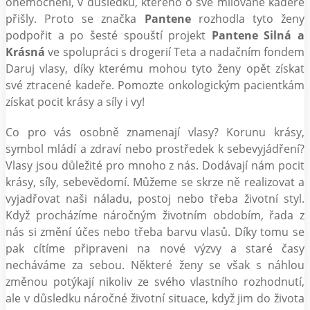
onemocnění, v důsledku, kterého o své milované kadeře
přišly. Proto se značka
Pantene
rozhodla tyto ženy
podpořit a po šesté spouští projekt
Pantene Silná a
Krásná
ve spolupráci s drogerií Teta a nadačním fondem
Daruj vlasy, díky kterému mohou tyto ženy opět získat
své ztracené kadeře. Pomozte onkologickým pacientkám
získat pocit krásy a síly i vy!
Co pro vás osobně znamenají vlasy? Korunu krásy,
symbol mládí a zdraví nebo prostředek k sebevyjádření?
Vlasy jsou důležité pro mnoho z nás. Dodávají nám pocit
krásy, síly, sebevědomí. Můžeme se skrze ně realizovat a
vyjadřovat naši náladu, postoj nebo třeba životní styl.
Když procházíme náročným životním obdobím, řada z
nás si změní účes nebo třeba barvu vlasů. Díky tomu se
pak cítíme připraveni na nové výzvy a staré časy
necháváme za sebou. Některé ženy se však s náhlou
změnou potýkají nikoliv ze svého vlastního rozhodnutí,
ale v důsledku náročné životní situace, když jim do života