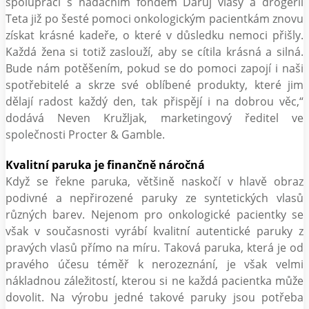
spolupráci s nadačním fondem Daruj vlasy a drogerií
Teta již po šesté pomoci onkologickým pacientkám znovu
získat krásné kadeře, o které v důsledku nemoci přišly.
Každá žena si totiž zaslouží, aby se cítila krásná a silná.
Bude nám potěšením, pokud se do pomoci zapojí i naši
spotřebitelé a skrze své oblíbené produkty, které jim
dělají radost každý den, tak přispějí i na dobrou věc,“
dodává Neven Kružljak, marketingový ředitel ve
společnosti Procter & Gamble.
Kvalitní paruka je finančně náročná
Když se řekne paruka, většině naskočí v hlavě obraz
podivné a nepřirozené paruky ze syntetických vlasů
různých barev. Nejenom pro onkologické pacientky se
však v současnosti vyrábí kvalitní autentické paruky z
pravých vlasů přímo na míru. Taková paruka, která je od
pravého účesu téměř k nerozeznání, je však velmi
nákladnou záležitostí, kterou si ne každá pacientka může
dovolit. Na výrobu jedné takové paruky jsou potřeba