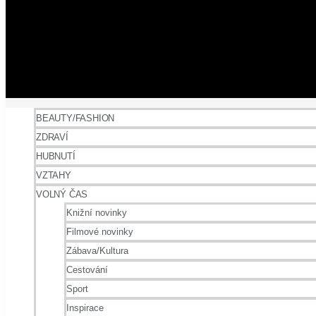
BEAUTY/FASHION
ZDRAVÍ
HUBNUTÍ
VZTAHY
VOLNÝ ČAS
Knižní novinky
Filmové novinky
Zábava/Kultura
Cestování
Sport
Inspirace