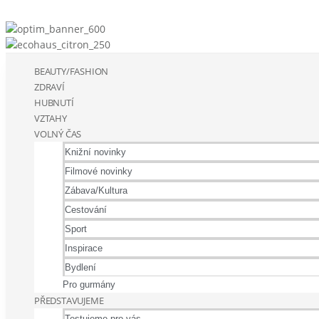
BEAUTY/FASHION
ZDRAVÍ
HUBNUTÍ
VZTAHY
VOLNÝ ČAS
Knižní novinky
Filmové novinky
Zábava/Kultura
Cestování
Sport
Inspirace
Bydlení
Pro gurmány
PŘEDSTAVUJEME
Testujeme pro vás