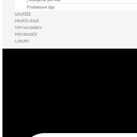
Produktové tipy
SOUTĚŽE
PROFÍCI RADÍ
TIPY NA DÁRKY
PRO RODIČE
LUXURY