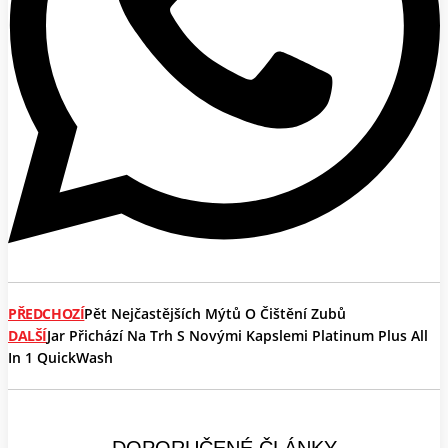
PŘEDCHOZÍ
Pět Nejčastějších Mýtů O Čištění Zubů
DALŠÍ
Jar Přichází Na Trh S Novými Kapslemi Platinum Plus All
In 1 QuickWash
DOPORUČENÉ ČLÁNKY