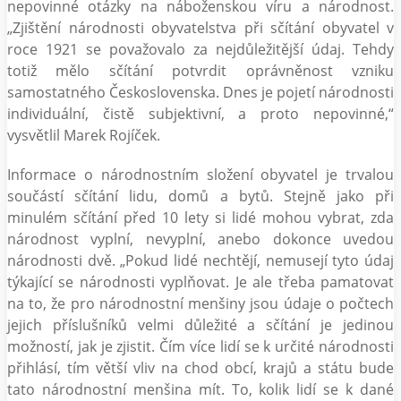
nepovinné otázky na náboženskou víru a národnost.
„Zjištění národnosti obyvatelstva při sčítání obyvatel v
roce 1921 se považovalo za nejdůležitější údaj. Tehdy
totiž mělo sčítání potvrdit oprávněnost vzniku
samostatného Československa. Dnes je pojetí národnosti
individuální, čistě subjektivní, a proto nepovinné,“
vysvětlil Marek Rojíček.
Informace o národnostním složení obyvatel je trvalou
součástí sčítání lidu, domů a bytů. Stejně jako při
minulém sčítání před 10 lety si lidé mohou vybrat, zda
národnost vyplní, nevyplní, anebo dokonce uvedou
národnosti dvě. „Pokud lidé nechtějí, nemusejí tyto údaj
týkající se národnosti vyplňovat. Je ale třeba pamatovat
na to, že pro národnostní menšiny jsou údaje o počtech
jejich příslušníků velmi důležité a sčítání je jedinou
možností, jak je zjistit. Čím více lidí se k určité národnosti
přihlásí, tím větší vliv na chod obcí, krajů a státu bude
tato národnostní menšina mít. To, kolik lidí se k dané