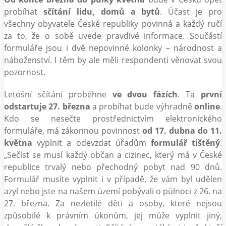
probíhat
sčítání lidu, domů a bytů
. Účast je pro
všechny obyvatele České republiky povinná a každý ručí
za to, že o sobě uvede pravdivé informace. Součástí
formuláře jsou i dvě nepovinné kolonky – národnost a
náboženství. I těm by ale měli respondenti věnovat svou
pozornost.
Letošní sčítání proběhne
ve dvou fázích
. Ta
první
odstartuje 27. března
a probíhat bude výhradně
online
.
Kdo se nesečte prostřednictvím elektronického
formuláře, má zákonnou povinnost
od 17. dubna do 11.
května
vyplnit a odevzdat úřadům
formulář tištěný
.
„Sečíst se musí každý občan a cizinec, který má v České
republice trvalý nebo přechodný pobyt nad 90 dnů.
Formulář musíte vyplnit i v případě, že vám byl udělen
azyl nebo jste na našem území pobývali o půlnoci z 26. na
27. března. Za nezletilé děti a osoby, které nejsou
způsobilé k právním úkonům, jej může vyplnit jiný,