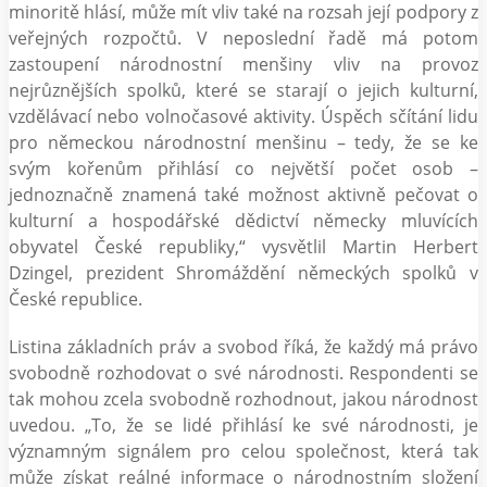
minoritě hlásí, může mít vliv také na rozsah její podpory z
veřejných rozpočtů. V neposlední řadě má potom
zastoupení národnostní menšiny vliv na provoz
nejrůznějších spolků, které se starají o jejich kulturní,
vzdělávací nebo volnočasové aktivity. Úspěch sčítání lidu
pro německou národnostní menšinu – tedy, že se ke
svým kořenům přihlásí co největší počet osob –
jednoznačně znamená také možnost aktivně pečovat o
kulturní a hospodářské dědictví německy mluvících
obyvatel České republiky,“ vysvětlil Martin Herbert
Dzingel, prezident Shromáždění německých spolků v
České republice.
Listina základních práv a svobod říká, že každý má právo
svobodně rozhodovat o své národnosti. Respondenti se
tak mohou zcela svobodně rozhodnout, jakou národnost
uvedou. „To, že se lidé přihlásí ke své národnosti, je
významným signálem pro celou společnost, která tak
může získat reálné informace o národnostním složení