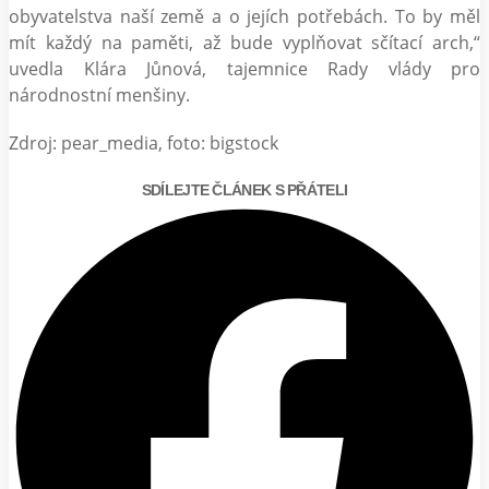
obyvatelstva naší země a o jejích potřebách. To by měl
mít každý na paměti, až bude vyplňovat sčítací arch,“
uvedla Klára Jůnová, tajemnice Rady vlády pro
národnostní menšiny.
Zdroj: pear_media, foto: bigstock
SDÍLEJTE ČLÁNEK S PŘÁTELI