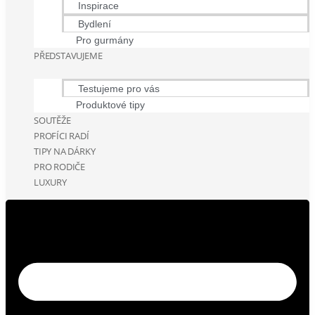
Inspirace
Bydlení
Pro gurmány
PŘEDSTAVUJEME
Testujeme pro vás
Produktové tipy
SOUTĚŽE
PROFÍCI RADÍ
TIPY NA DÁRKY
PRO RODIČE
LUXURY