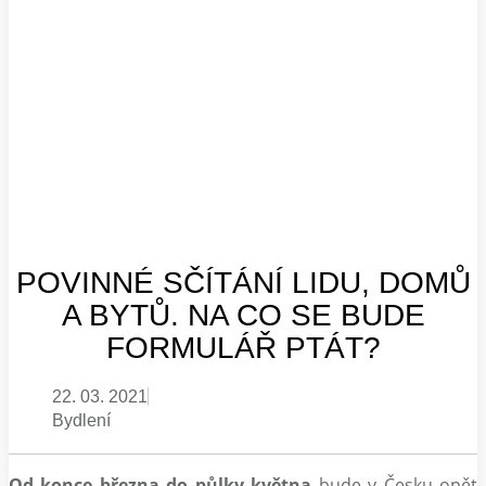
POVINNÉ SČÍTÁNÍ LIDU, DOMŮ
A BYTŮ. NA CO SE BUDE
FORMULÁŘ PTÁT?
22. 03. 2021
Bydlení
Od konce března do půlky května
bude v Česku opět