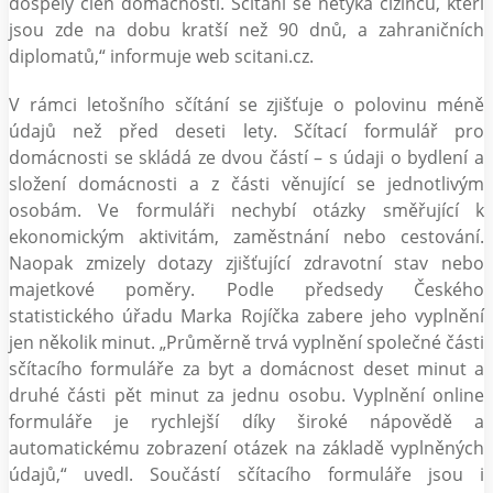
dospělý člen domácnosti. Sčítání se netýká cizinců, kteří
jsou zde na dobu kratší než 90 dnů, a zahraničních
diplomatů,“ informuje web scitani.cz.
V rámci letošního sčítání se zjišťuje o polovinu méně
údajů než před deseti lety. Sčítací formulář pro
domácnosti se skládá ze dvou částí – s údaji o bydlení a
složení domácnosti a z části věnující se jednotlivým
osobám. Ve formuláři nechybí otázky směřující k
ekonomickým aktivitám, zaměstnání nebo cestování.
Naopak zmizely dotazy zjišťující zdravotní stav nebo
majetkové poměry. Podle předsedy Českého
statistického úřadu Marka Rojíčka zabere jeho vyplnění
jen několik minut. „Průměrně trvá vyplnění společné části
sčítacího formuláře za byt a domácnost deset minut a
druhé části pět minut za jednu osobu. Vyplnění online
formuláře je rychlejší díky široké nápovědě a
automatickému zobrazení otázek na základě vyplněných
údajů,“ uvedl. Součástí sčítacího formuláře jsou i