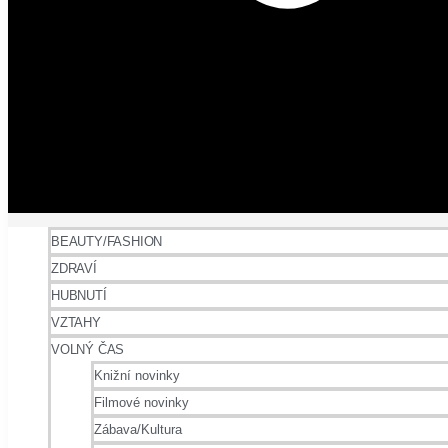
BEAUTY/FASHION
ZDRAVÍ
HUBNUTÍ
VZTAHY
VOLNÝ ČAS
Knižní novinky
Filmové novinky
Zábava/Kultura