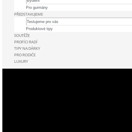
Bydlení
Pro gurmány
PŘEDSTAVUJEME
Testujeme pro vás
Produktové tipy
SOUTĚŽE
PROFÍCI RADÍ
TIPY NA DÁRKY
PRO RODIČE
LUXURY