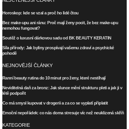
NEJČTENĚJŠÍ ČLÁNKY
Horoskop: kde se vzal a proč ho lidé čtou
Bez make-upu ani ránu: Proč mají ženy pocit, že bez make-upu
nemohou fungovat?
Soutěž o luxusní dárkovou sadu od BK BEAUTY KERATIN
Síla přírody: Jak byliny prospívají vašemu zdraví a psychické
pohodě
NEJNOVĚJŠÍ ČLÁNKY
Ranní beauty rutina do 10 minut pro ženy, které nestíhají
Neviditelná daň za bronz: Jak slunce mění strukturu pleti a jak ji v
létě podpořit
Co má smysl kupovat v drogerii a za co se vyplatí připlatit
Emoční nepořádek: co nás doma stresuje víc než neuklizená skříň
KATEGORIE