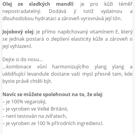
Olej ze sladkých mandlí
: je pro kůži téměř
nepostradatelný. Dodává jí totiž vydatnou a
dlouhodobou hydrataci a zároveň vyrovnává její tón.
Jojobový olej
: je přímo napěchovaný vitamínem E, který
se jednak postará o zlepšení elasticity kůže a zároveň o
její vyhlazení.
Dejte si do nosu…
…kombinace vůní harmonizujícího ylang ylang a
uklidňující levandule dostane vaši mysl přesně tam, kde
byste právě chtěli být.
Navíc se můžete spolehnout na to, že olej
:
– je 100% veganský,
– je vyroben ve Velké Británii,
– není testován na zvířatech,
– je vyroben ze 100 % přírodních ingrediencí.