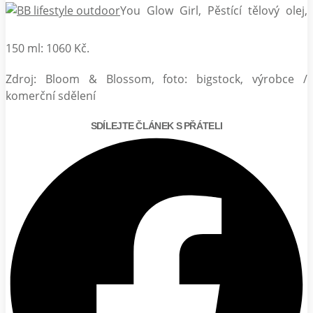
You Glow Girl, Pěstící tělový olej,
150 ml: 1060 Kč.
Zdroj: Bloom & Blossom, foto: bigstock, výrobce /
komerční sdělení
SDÍLEJTE ČLÁNEK S PŘÁTELI