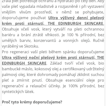
Zralá pleť potřebuje ochranu a hydrataci po celý den. Aby
vaše pleť vypadala mladistvě a rozjasněně i při vystavení
vnějším vlivům prostředí, v němž se pohybujete,
doporučujeme používat
Ultra výživný denní pleťový
krém proti stárnutí, THE EDINBURGH SKINCARE
.
Obsahuje včelí vosk, který vytváří na pleti ochrannou
bariéru a brání ztrátě vlhkosti. Je 100 % přírodní, bez
umělých barviv, konzervantů a vonných olejů. Ručně
vyráběný ve Skotsku.
Pro regeneraci vaší pleti během spánku doporučujeme
Ultra výživný noční pleťový krém proti stárnutí, THE
EDINBURGH SKINCARE
. Základ tvoří včelí vosk, bio
bambucké máslo, kokosový olej a certifikovaný udržitelný
palmový olej, které dohromady pomáhají zklidnit suchou
pleť a zmírnit pnutí. Obsahuje esenciální oleje pro
regenerační a relaxační účinky. Je 100% přírodní, bez
syntetických látek.
Proč tyto krémy doporučujeme?