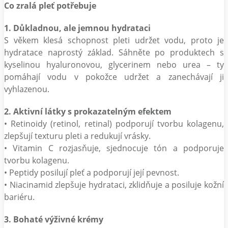
Co zralá pleť potřebuje
1. Důkladnou, ale jemnou hydrataci
S věkem klesá schopnost pleti udržet vodu, proto je
hydratace naprostý základ. Sáhněte po produktech s
kyselinou hyaluronovou, glycerinem nebo urea – ty
pomáhají vodu v pokožce udržet a zanechávají ji
vyhlazenou.
2. Aktivní látky s prokazatelným efektem
• Retinoidy (retinol, retinal) podporují tvorbu kolagenu,
zlepšují texturu pleti a redukují vrásky.
• Vitamin C rozjasňuje, sjednocuje tón a podporuje
tvorbu kolagenu.
• Peptidy posilují pleť a podporují její pevnost.
• Niacinamid zlepšuje hydrataci, zklidňuje a posiluje kožní
bariéru.
3. Bohaté výživné krémy