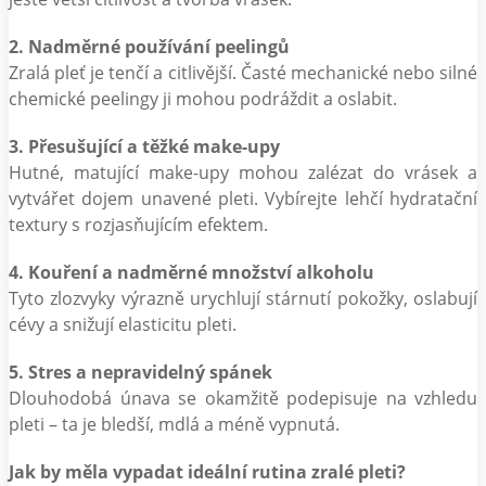
2. Nadměrné používání peelingů
Zralá pleť je tenčí a citlivější. Časté mechanické nebo silné
chemické peelingy ji mohou podráždit a oslabit.
3. Přesušující a těžké make-upy
Hutné, matující make-upy mohou zalézat do vrásek a
vytvářet dojem unavené pleti. Vybírejte lehčí hydratační
textury s rozjasňujícím efektem.
4. Kouření a nadměrné množství alkoholu
Tyto zlozvyky výrazně urychlují stárnutí pokožky, oslabují
cévy a snižují elasticitu pleti.
5. Stres a nepravidelný spánek
Dlouhodobá únava se okamžitě podepisuje na vzhledu
pleti – ta je bledší, mdlá a méně vypnutá.
Jak by měla vypadat ideální rutina zralé pleti?