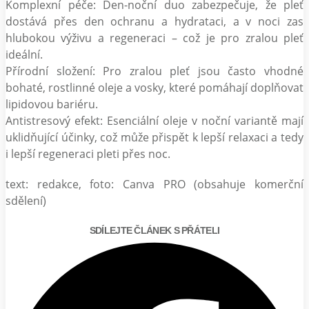
Komplexní péče: Den-noční duo zabezpečuje, že pleť
dostává přes den ochranu a hydrataci, a v noci zas
hlubokou výživu a regeneraci – což je pro zralou pleť
ideální.
Přírodní složení: Pro zralou pleť jsou často vhodné
bohaté, rostlinné oleje a vosky, které pomáhají doplňovat
lipidovou bariéru.
Antistresový efekt: Esenciální oleje v noční variantě mají
uklidňující účinky, což může přispět k lepší relaxaci a tedy
i lepší regeneraci pleti přes noc.
text: redakce, foto: Canva PRO (obsahuje komerční
sdělení)
SDÍLEJTE ČLÁNEK S PŘÁTELI