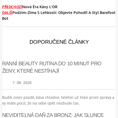
PŘEDCHOZÍ
Nová Éra Kávy L’OR
DALŠÍ
Podzim–Zima S Lehkostí: Objevte Pohodlí A Styl Barefoot
Bot
DOPORUČENÉ ČLÁNKY
RANNÍ BEAUTY RUTINA DO 10 MINUT PRO
ŽENY, KTERÉ NESTÍHAJÍ
7. 08. 2026
Budík zvoní pozdě, káva chladne, telefon už hlásí první zprávy a
vy máte pocit, že na sebe opět nezbude čas.
NEVIDITELNÁ DAŇ ZA BRONZ: JAK SLUNCE