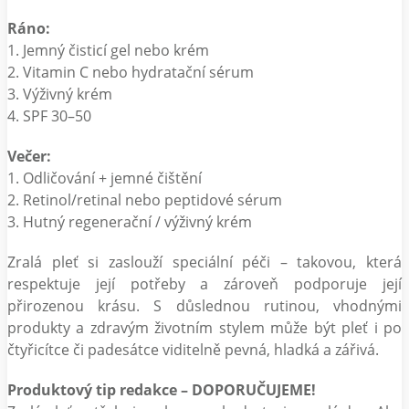
Ráno:
1. Jemný čisticí gel nebo krém
2. Vitamin C nebo hydratační sérum
3. Výživný krém
4. SPF 30–50
Večer:
1. Odličování + jemné čištění
2. Retinol/retinal nebo peptidové sérum
3. Hutný regenerační / výživný krém
Zralá pleť si zaslouží speciální péči – takovou, která
respektuje její potřeby a zároveň podporuje její
přirozenou krásu. S důslednou rutinou, vhodnými
produkty a zdravým životním stylem může být pleť i po
čtyřicítce či padesátce viditelně pevná, hladká a zářivá.
Produktový tip redakce – DOPORUČUJEME!