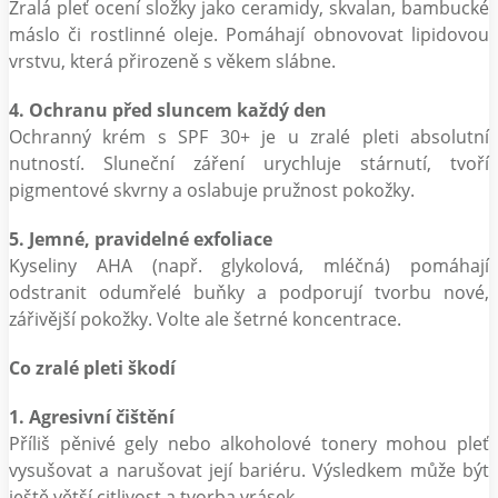
Zralá pleť ocení složky jako ceramidy, skvalan, bambucké
máslo či rostlinné oleje. Pomáhají obnovovat lipidovou
vrstvu, která přirozeně s věkem slábne.
4. Ochranu před sluncem každý den
Ochranný krém s SPF 30+ je u zralé pleti absolutní
nutností. Sluneční záření urychluje stárnutí, tvoří
pigmentové skvrny a oslabuje pružnost pokožky.
5. Jemné, pravidelné exfoliace
Kyseliny AHA (např. glykolová, mléčná) pomáhají
odstranit odumřelé buňky a podporují tvorbu nové,
zářivější pokožky. Volte ale šetrné koncentrace.
Co zralé pleti škodí
1. Agresivní čištění
Příliš pěnivé gely nebo alkoholové tonery mohou pleť
vysušovat a narušovat její bariéru. Výsledkem může být
ještě větší citlivost a tvorba vrásek.