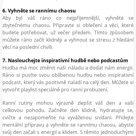
6. Vyhněte se rannímu chaosu
Aby byl váš ráno co nejpříjemnější, vyhněte se
zbytečnému chaosu. Připravte si oblečení a věci, které
budete potřebovat, už večer předem. Tímto způsobem
můžete ráno začít klidněji a vyhnout se stresu z hledání
věcí na poslední chvíli.
7. Naslouchejte inspirativní hudbě nebo podcastům
Hudba má moc změnit naši náladu a dodat nám energii.
Ráno si pusťte svou oblíbenou hudbu nebo inspirativní
podcast, který vás pozitivně naladí na celý den. Můžete si
vytvořit playlist speciálně pro ranní probuzení.
Ranní rutiny mohou výrazně zlepšit váš den a vaši
celkovou pohodu. Začněte den klidně, hydratujte se,
cvičte a nezapomeňte na vyváženou snídani. Přidejte
mentální přípravu a vyhněte se rannímu chaosu, abyste
svůj den začali s energií a klidem. S těmito jednoduchými