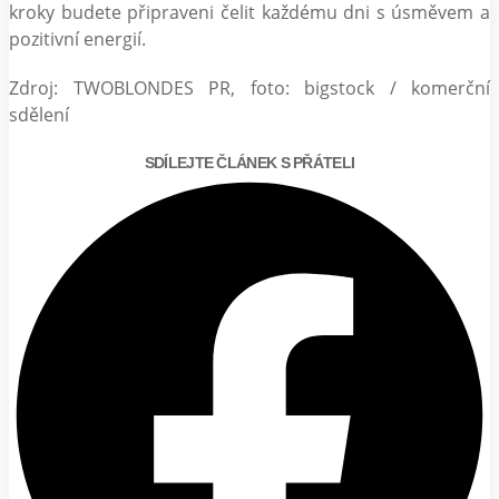
kroky budete připraveni čelit každému dni s úsměvem a
pozitivní energií.
Zdroj: TWOBLONDES PR, foto: bigstock / komerční
sdělení
SDÍLEJTE ČLÁNEK S PŘÁTELI