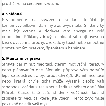
procházku na čerstvém vzduchu.
4. Snídaně
Nezapomeňte na vyváženou snídani. Ideální je
kombinace bílkovin, vlákniny a zdravých tuků. Snídaně by
měla být výživná a dodávat vám energii na celé
dopoledne. Příklady zdravých snídaní zahrnují ovesnou
kaši s ovocem a ořechy, avokádový toast nebo smoothie
s proteinovým práškem, špenátem a banánem.
5. Mentální příprava
Stravte pár minut meditací, čtením motivační literatury
nebo plánováním dne. Mentální příprava vám pomůže
lépe se soustředit a být produktivnější. „Ranní meditace
nebo krátká chvíle ticha může výrazně zlepšit vaši
schopnost zvládat stres a soustředit se během dne,“ říká
Ptáček. Zkuste také psát si deník vděčnosti, kde si
zapíšete tři věci, za které jste vděční. Tento zvyk může
pozitivně naladit vaši mysl.