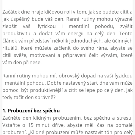
Začátek dne hraje klíčovou roli v tom, jak se budete cítit a
jak úspěšný bude váš den. Ranní rutiny mohou výrazně
zlepšit vaši fyzickou i mentální pohodu, zvýšit
produktivitu a dodat vám energii na celý den. Tento
článek vám představí několik jednoduchých, ale účinných
rituálů, které můžete začlenit do svého rána, abyste se
cítili svěže, motivovaní a připraveni čelit výzvám, které
vám den přinese.
Ranní rutiny mohou mít obrovský dopad na vaši fyzickou
i mentální pohodu. Dobře nastavený start dne vám může
pomoci být produktivnější a cítit se lépe po celý den. Jak
tedy začít den správně?
1. Probuzení bez spěchu
Začněte den klidným probuzením, bez spěchu a stresu.
Vstaňte o 15 minut dříve, abyste měli čas na pomalé
probuzení. „Klidné probuzení může nastavit tón pro celý