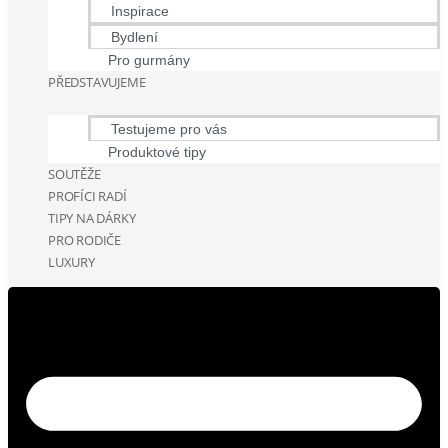
Inspirace
Bydlení
Pro gurmány
PŘEDSTAVUJEME
Testujeme pro vás
Produktové tipy
SOUTĚŽE
PROFÍCI RADÍ
TIPY NA DÁRKY
PRO RODIČE
LUXURY