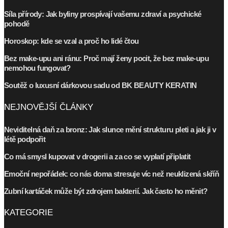
Síla přírody: Jak byliny prospívají vašemu zdraví a psychické
pohodě
Horoskop: kde se vzal a proč ho lidé čtou
Bez make-upu ani ránu: Proč mají ženy pocit, že bez make-upu
nemohou fungovat?
Soutěž o luxusní dárkovou sadu od BK BEAUTY KERATIN
NEJNOVĚJŠÍ ČLÁNKY
Neviditelná daň za bronz: Jak slunce mění strukturu pleti a jak ji v
létě podpořit
Co má smysl kupovat v drogerii a za co se vyplatí připlatit
Emoční nepořádek: co nás doma stresuje víc než neuklizená skříň
Zubní kartáček může být zdrojem bakterií. Jak často ho měnit?
KATEGORIE