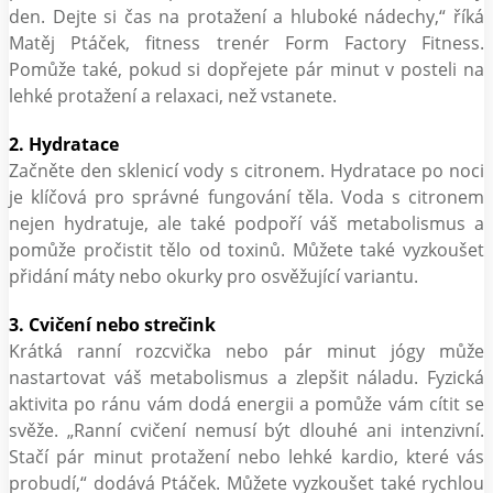
den. Dejte si čas na protažení a hluboké nádechy,“ říká
Matěj Ptáček, fitness trenér Form Factory Fitness.
Pomůže také, pokud si dopřejete pár minut v posteli na
lehké protažení a relaxaci, než vstanete.
2. Hydratace
Začněte den sklenicí vody s citronem. Hydratace po noci
je klíčová pro správné fungování těla. Voda s citronem
nejen hydratuje, ale také podpoří váš metabolismus a
pomůže pročistit tělo od toxinů. Můžete také vyzkoušet
přidání máty nebo okurky pro osvěžující variantu.
3. Cvičení nebo strečink
Krátká ranní rozcvička nebo pár minut jógy může
nastartovat váš metabolismus a zlepšit náladu. Fyzická
aktivita po ránu vám dodá energii a pomůže vám cítit se
svěže. „Ranní cvičení nemusí být dlouhé ani intenzivní.
Stačí pár minut protažení nebo lehké kardio, které vás
probudí,“ dodává Ptáček. Můžete vyzkoušet také rychlou