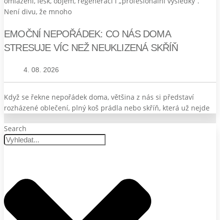
omlazení, lesk, objem, regeneraci i „profesionální výsledky“.
Není divu, že mnoho
EMOČNÍ NEPOŘÁDEK: CO NÁS DOMA
STRESUJE VÍC NEŽ NEUKLIZENÁ SKŘÍŇ
4. 08. 2026
Když se řekne nepořádek doma, většina z nás si představí
rozházené oblečení, plný koš prádla nebo skříň, která už nejde
Search