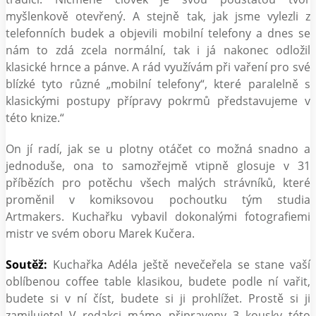
myšlenkově otevřený. A stejně tak, jak jsme vylezli z
telefonních budek a objevili mobilní telefony a dnes se
nám to zdá zcela normální, tak i já nakonec odložil
klasické hrnce a pánve. A rád využívám při vaření pro své
blízké tyto různé „mobilní telefony“, které paralelně s
klasickými postupy přípravy pokrmů představujeme v
této knize.“
On jí radí, jak se u plotny otáčet co možná snadno a
jednoduše, ona to samozřejmě vtipně glosuje v 31
příbězích pro potěchu všech malých strávníků, které
proměnil v komiksovou pochoutku tým studia
Artmakers. Kuchařku vybavil dokonalými fotografiemi
mistr ve svém oboru Marek Kučera.
Soutěž:
Kuchařka Adéla ještě nevečeřela se stane vaší
oblíbenou coffee table klasikou, budete podle ní vařit,
budete si v ní číst, budete si ji prohlížet. Prostě si ji
zamilujete! V redakci máme připraveny 3 kousky této