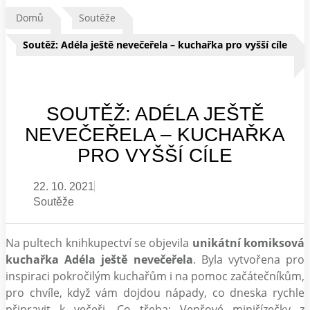
Domů
Soutěže
Soutěž: Adéla ještě nevečeřela – kuchařka pro vyšší cíle
SOUTĚŽ: ADÉLA JEŠTĚ
NEVEČEŘELA – KUCHAŘKA
PRO VYŠŠÍ CÍLE
22. 10. 2021
Soutěže
Na pultech knihkupectví se objevila
unikátní komiksová
kuchařka Adéla ještě nevečeřela
. Byla vytvořena pro
inspiraci pokročilým kuchařům i na pomoc začátečníkům,
pro chvíle, když vám dojdou nápady, co dneska rychle
připravit k večeři. Co třeba: Vepřové miniřízečky z