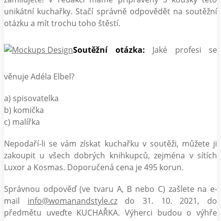
unikátní kuchařky. Stačí správně odpovědět na soutěžní
otázku a mít trochu toho štěstí.
Soutěžní otázka:
Jaké profesi se
věnuje Adéla Elbel?
a) spisovatelka
b) komička
c) malířka
Nepodaří-li se vám získat kuchařku v soutěži, můžete ji
zakoupit u všech dobrých knihkupců, zejména v sítích
Luxor a Kosmas. Doporučená cena je 495 korun.
Správnou odpověď (ve tvaru A, B nebo C) zašlete na e-
mail
info@womanandstyle.cz
do 31. 10. 2021, do
předmětu uveďte KUCHAŘKA. Výherci budou o výhře