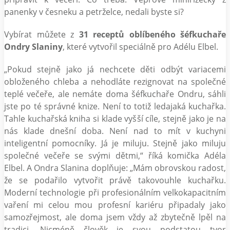
panenky v česneku a petrželce, nedali byste si?
Vybírat můžete z
31 receptů oblíbeného šéfkuchaře
Ondry Slaniny
, které vytvořil speciálně pro Adélu Elbel.
„Pokud stejně jako já nechcete děti odbýt variacemi
obloženého chleba a nehodláte rezignovat na společné
teplé večeře, ale nemáte doma šéfkuchaře Ondru, sáhli
jste po té správné knize. Není to totiž ledajaká kuchařka.
Tahle kuchařská kniha si klade vyšší cíle, stejně jako je na
nás klade dnešní doba. Není nad to mít v kuchyni
inteligentní pomocníky. Já je miluju. Stejně jako miluju
společné večeře se svými dětmi,“ říká komička Adéla
Elbel. A Ondra Slanina doplňuje: „Mám obrovskou radost,
že se podařilo vytvořit právě takovouhle kuchařku.
Moderní technologie při profesionálním velkokapacitním
vaření mi celou mou profesní kariéru připadaly jako
samozřejmost, ale doma jsem vždy až zbytečně lpěl na
tradici. Nicméně člověk je svou podstatou tvor