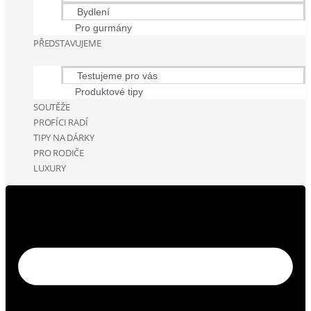
Bydlení
Pro gurmány
PŘEDSTAVUJEME
Testujeme pro vás
Produktové tipy
SOUTĚŽE
PROFÍCI RADÍ
TIPY NA DÁRKY
PRO RODIČE
LUXURY