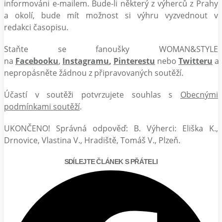
informováni e-mailem. Bude-li některý z výherců z Prahy
a okolí, bude mít možnost si výhru vyzvednout v
redakci časopisu.
Staňte se fanoušky WOMAN&STYLE
na
Facebooku
,
Instagramu
,
Pinterestu
nebo
Twitteru
a
nepropásněte žádnou z připravovaných soutěží.
Účastí v soutěži potvrzujete souhlas s
Obecnými
podmínkami soutěží
.
UKONČENO! Správná odpověď: B. Výherci: Eliška K.,
Drnovice, Vlastina V., Hradiště, Tomáš V., Plzeň.
SDÍLEJTE ČLÁNEK S PŘÁTELI