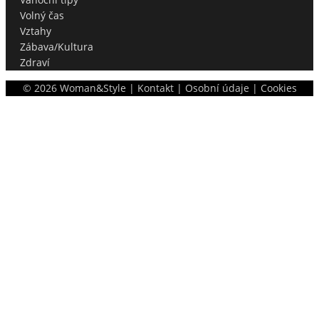
Volný čas
Vztahy
Zábava/Kultura
Zdraví
©
2026
Woman&Style |
Kontakt
|
Osobní údaje
|
Cookies