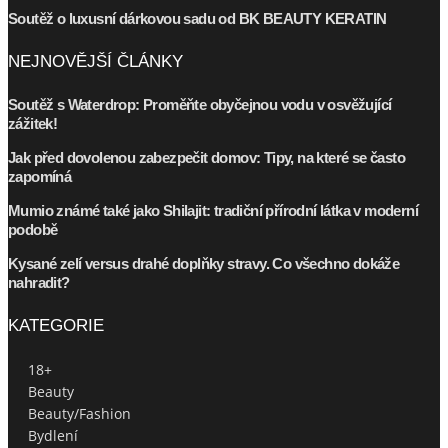
Soutěž o luxusní dárkovou sadu od BK BEAUTY KERATIN
NEJNOVĚJŠÍ ČLÁNKY
Soutěž s Waterdrop: Proměňte obyčejnou vodu v osvěžující
zážitek!
Jak před dovolenou zabezpečit domov: Tipy, na které se často
zapomíná
Mumio známé také jako Shilajit: tradiční přírodní látka v moderní
podobě
Kysané zelí versus drahé doplňky stravy. Co všechno dokáže
nahradit?
KATEGORIE
18+
Beauty
Beauty/Fashion
Bydlení