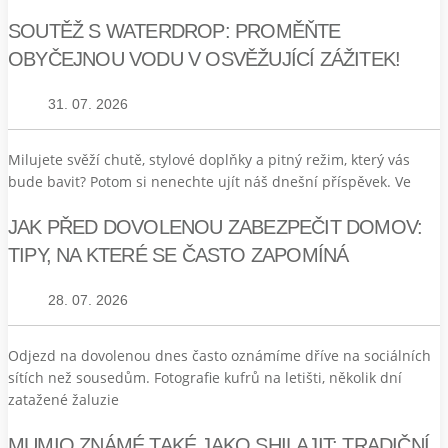
SOUTĚŽ S WATERDROP: PROMĚŇTE
OBYČEJNOU VODU V OSVĚŽUJÍCÍ ZÁŽITEK!
31. 07. 2026
Milujete svěží chutě, stylové doplňky a pitný režim, který vás
bude bavit? Potom si nenechte ujít náš dnešní příspěvek. Ve
JAK PŘED DOVOLENOU ZABEZPEČIT DOMOV:
TIPY, NA KTERÉ SE ČASTO ZAPOMÍNÁ
28. 07. 2026
Odjezd na dovolenou dnes často oznámíme dříve na sociálních
sítích než sousedům. Fotografie kufrů na letišti, několik dní
zatažené žaluzie
MUMIO ZNÁMÉ TAKÉ JAKO SHILAJIT: TRADIČNÍ