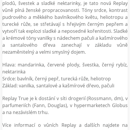
plodů, švestek a sladké nektarinky, je tato nová Replay
vůně plná ženské propracovanosti. Tóny srdce, kontrast
pudrového a měkkého bavlníkového květu, heliotropu a
turecké růže, se střetávají s hřejivým černým pepřem a
vytvoří tak explozi sladké a neposedné kořenitosti. Sladké
a krémové tóny vanilky s nádechem pačuli a kašmírového
a santalového dřeva zanechají v základu vůně
nezaměnitelný a velmi smyslný dojem.
Hlava: mandarinka, červené plody, švestka, černý rybíz,
nektarinka
Srdce: bavlník, černý pepř, turecká růže, heliotrop
Základ: vanilka, santalové a kašmírové dřevo, pačuli
Replay True je k dostání v síti drogerií (Rossmann, dm), v
parfumeriích (Fann, Douglas), v hypermarketech Globus
a na nezávislém trhu.
Více informací o vůních Replay a dalších najdete na