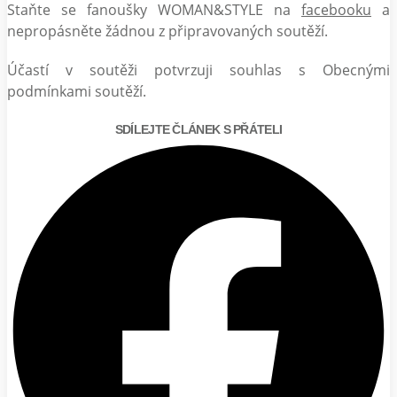
Staňte se fanoušky WOMAN&STYLE na
facebooku
a
nepropásněte žádnou z připravovaných soutěží.
Účastí v soutěži potvrzuji souhlas s Obecnými
podmínkami soutěží.
SDÍLEJTE ČLÁNEK S PŘÁTELI