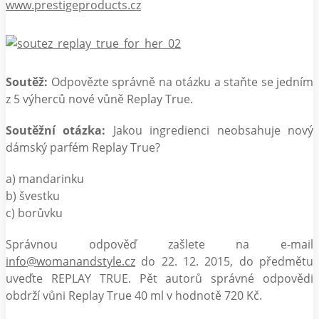
www.prestigeproducts.cz
Soutěž:
Odpovězte správně na otázku a staňte se jedním
z 5 výherců nové vůně Replay True.
Soutěžní otázka:
Jakou ingredienci neobsahuje nový
dámský parfém Replay True?
a) mandarinku
b) švestku
c) borůvku
Správnou odpověď zašlete na e-mail
info@womanandstyle.cz
do 22. 12. 2015, do předmětu
uveďte REPLAY TRUE. Pět autorů správné odpovědi
obdrží vůni Replay True 40 ml v hodnotě 720 Kč.