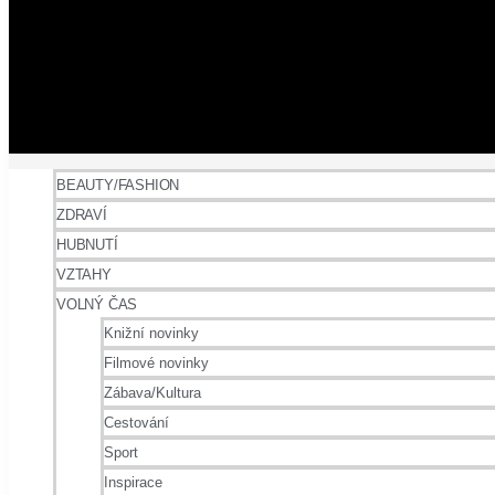
BEAUTY/FASHION
ZDRAVÍ
HUBNUTÍ
VZTAHY
VOLNÝ ČAS
Knižní novinky
Filmové novinky
Zábava/Kultura
Cestování
Sport
Inspirace