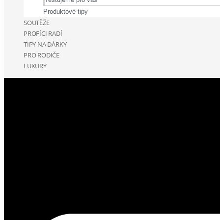
Produktové tipy
SOUTĚŽE
PROFÍCI RADÍ
TIPY NA DÁRKY
PRO RODIČE
LUXURY