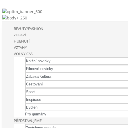
BEAUTY/FASHION
ZDRAVÍ
HUBNUTÍ
VZTAHY
VOLNÝ ČAS
Knižní novinky
Filmové novinky
Zábava/Kultura
Cestování
Sport
Inspirace
Bydlení
Pro gurmány
PŘEDSTAVUJEME
Testujeme pro vás