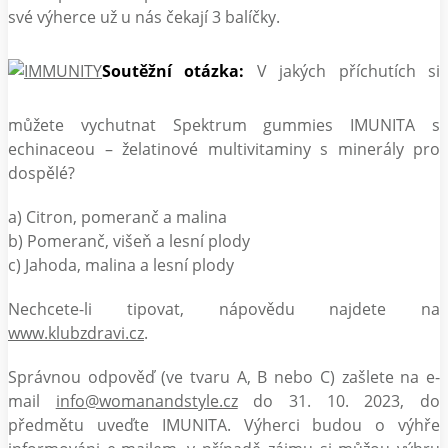
své výherce už u nás čekají 3 balíčky.
Soutěžní otázka:
V jakých příchutích si
můžete vychutnat Spektrum gummies IMUNITA s
echinaceou – želatinové multivitaminy s minerály pro
dospělé?
a) Citron, pomeranč a malina
b) Pomeranč, višeň a lesní plody
c) Jahoda, malina a lesní plody
Nechcete-li tipovat, nápovědu najdete na
www.klubzdravi.cz
.
Správnou odpověď (ve tvaru A, B nebo C) zašlete na e-
mail
info@womanandstyle.cz
do 31. 10. 2023, do
předmětu uveďte IMUNITA. Výherci budou o výhře