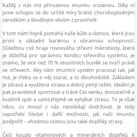
Každý z nás má přirozenou imunitu vrozenou. Díky ní
jsme schopni se do určité míry bránit choroboplodným
zárodkům a škodlivým vlivům z prostředí.
V tom nám hojně pomáhá naše kůže a sliznice, které jsou
první a základní bariérou s obrannou schopností.
Důležitou roli hraje rovnováha střevní mikrobioty, která
je důležitá pro správnou kondici střevního systému, Je
známo, že více než 70 % imunitních buněk se tvoří právě
ve střevech. Aby nám imunitní systém pracoval tak, jak
má, je třeba se o něj starat, a to dlouhodobě. Základem
je zdravá a vyvážená strava a dobrý pitný režim. Ideální je
pak pravidelně sportovat a trávit čas venku, dostatečně a
kvalitně spát a samozřejmě se vyhýbat stresu. To je však
něco, co mnozí z nás nezvládají dodržovat. Je tedy
zapotřebí hledat i další možnosti, jak naši imunitu
podpořit – vhodnou cestou jsou také doplňky stravy.
Češi kouzlo vitaminových a minerálních doplňků k