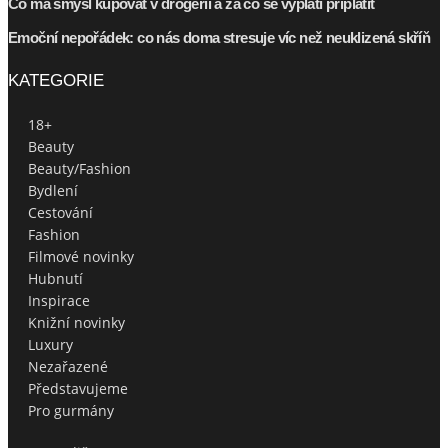
Co má smysl kupovat v drogerii a za co se vyplatí připlatit
Emoční nepořádek: co nás doma stresuje víc než neuklizená skříň
KATEGORIE
18+
Beauty
Beauty/Fashion
Bydlení
Cestování
Fashion
Filmové novinky
Hubnutí
Inspirace
Knižní novinky
Luxury
Nezařazené
Představujeme
Pro gurmány