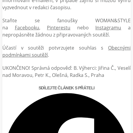
informováni e-mailem, v případě zájmu si můžou výhru
vyzvednout v redakci časopisu.
Staňte se fanoušky WOMAN&STYLE
na
Facebooku
,
Pinterestu
nebo
Instagramu
a
nepropásněte žádnou z připravovaných soutěží.
Účastí v soutěži potvrzujete souhlas s
Obecnými
podmínkami soutěží
.
UKONČENO! Správná odpověď: B. Výherci: Jiřina Č., Veselí
nad Moravou, Petr K., Olešná, Radka S., Praha
SDÍLEJTE ČLÁNEK S PŘÁTELI