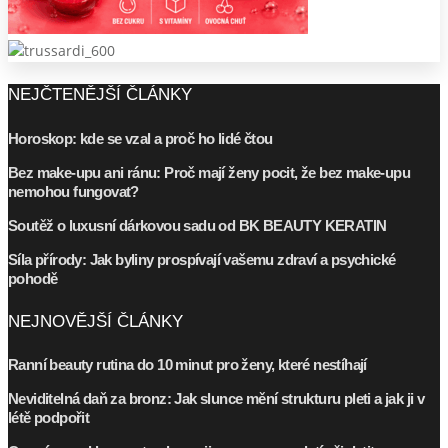
NEJČTENĚJŠÍ ČLÁNKY
Horoskop: kde se vzal a proč ho lidé čtou
Bez make-upu ani ránu: Proč mají ženy pocit, že bez make-upu
nemohou fungovat?
Soutěž o luxusní dárkovou sadu od BK BEAUTY KERATIN
Síla přírody: Jak byliny prospívají vašemu zdraví a psychické
pohodě
NEJNOVĚJŠÍ ČLÁNKY
Ranní beauty rutina do 10 minut pro ženy, které nestíhají
Neviditelná daň za bronz: Jak slunce mění strukturu pleti a jak ji v
létě podpořit