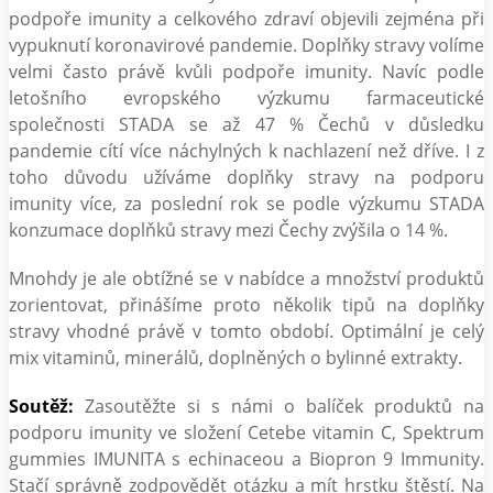
podpoře imunity a celkového zdraví objevili zejména při
vypuknutí koronavirové pandemie. Doplňky stravy volíme
velmi často právě kvůli podpoře imunity. Navíc podle
letošního evropského výzkumu farmaceutické
společnosti STADA se až 47 % Čechů v důsledku
pandemie cítí více náchylných k nachlazení než dříve. I z
toho důvodu užíváme doplňky stravy na podporu
imunity více, za poslední rok se podle výzkumu STADA
konzumace doplňků stravy mezi Čechy zvýšila o 14 %.
Mnohdy je ale obtížné se v nabídce a množství produktů
zorientovat, přinášíme proto několik tipů na doplňky
stravy vhodné právě v tomto období. Optimální je celý
mix vitaminů, minerálů, doplněných o bylinné extrakty.
Soutěž:
Zasoutěžte si s námi o balíček produktů na
podporu imunity ve složení Cetebe vitamin C, Spektrum
gummies IMUNITA s echinaceou a Biopron 9 Immunity.
Stačí správně zodpovědět otázku a mít hrstku štěstí. Na