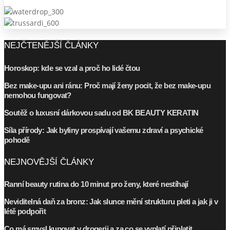
NEJČTENĚJŠÍ ČLÁNKY
Horoskop: kde se vzal a proč ho lidé čtou
Bez make-upu ani ránu: Proč mají ženy pocit, že bez make-upu
nemohou fungovat?
Soutěž o luxusní dárkovou sadu od BK BEAUTY KERATIN
Síla přírody: Jak byliny prospívají vašemu zdraví a psychické
pohodě
NEJNOVĚJŠÍ ČLÁNKY
Ranní beauty rutina do 10 minut pro ženy, které nestíhají
Neviditelná daň za bronz: Jak slunce mění strukturu pleti a jak ji v
létě podpořit
Co má smysl kupovat v drogerii a za co se vyplatí připlatit