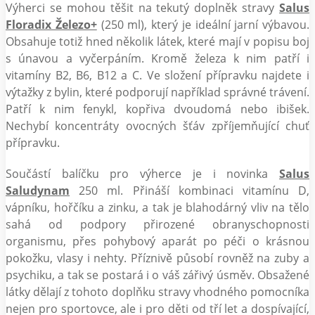
Výherci se mohou těšit na tekutý doplněk stravy
Salus
Floradix Železo+
(250 ml), který je ideální jarní výbavou.
Obsahuje totiž hned několik látek, které mají v popisu boj
s únavou a vyčerpáním. Kromě železa k nim patří i
vitamíny B2, B6, B12 a C. Ve složení přípravku najdete i
výtažky z bylin, které podporují například správné trávení.
Patří k nim fenykl, kopřiva dvoudomá nebo ibišek.
Nechybí koncentráty ovocných šťáv zpříjemňující chuť
přípravku.
Součástí balíčku pro výherce je i novinka
Salus
Saludynam
250 ml. Přináší kombinaci vitamínu D,
vápníku, hořčíku a zinku, a tak je blahodárný vliv na tělo
sahá od podpory přirozené obranyschopnosti
organismu, přes pohybový aparát po péči o krásnou
pokožku, vlasy i nehty. Příznivě působí rovněž na zuby a
psychiku, a tak se postará i o váš zářivý úsměv. Obsažené
látky dělají z tohoto doplňku stravy vhodného pomocníka
nejen pro sportovce, ale i pro děti od tří let a dospívající,