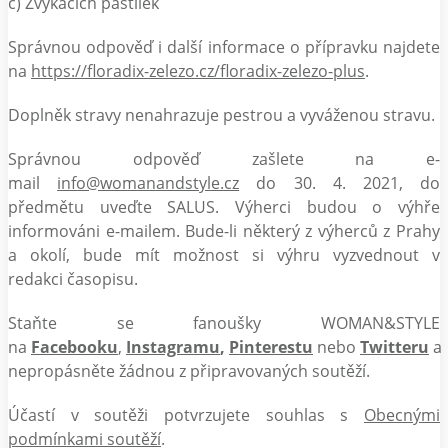
c) Žvýkacích pastilek
Správnou odpověď i další informace o přípravku najdete
na
https://floradix-zelezo.cz/floradix-zelezo-plus
.
Doplněk stravy nenahrazuje pestrou a vyváženou stravu.
Správnou odpověď zašlete na e-
mail
info@womanandstyle.cz
do 30. 4. 2021, do
předmětu uveďte SALUS. Výherci budou o výhře
informováni e-mailem. Bude-li některý z výherců z Prahy
a okolí, bude mít možnost si výhru vyzvednout v
redakci časopisu.
Staňte se fanoušky WOMAN&STYLE
na
Facebooku
,
Instagramu
,
Pinterestu
nebo
Twitteru
a
nepropásněte žádnou z připravovaných soutěží.
Účastí v soutěži potvrzujete souhlas s
Obecnými
podmínkami soutěží
.