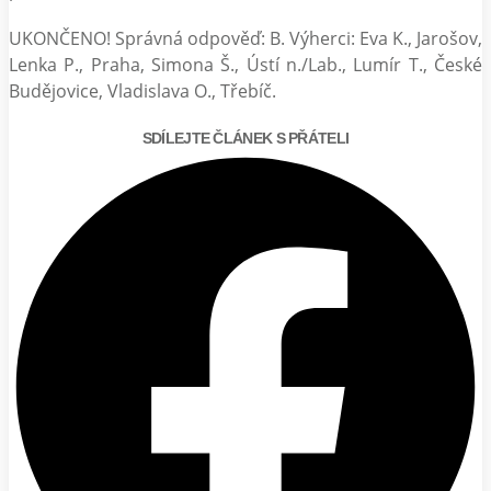
UKONČENO! Správná odpověď: B. Výherci: Eva K., Jarošov,
Lenka P., Praha, Simona Š., Ústí n./Lab., Lumír T., České
Budějovice, Vladislava O., Třebíč.
SDÍLEJTE ČLÁNEK S PŘÁTELI