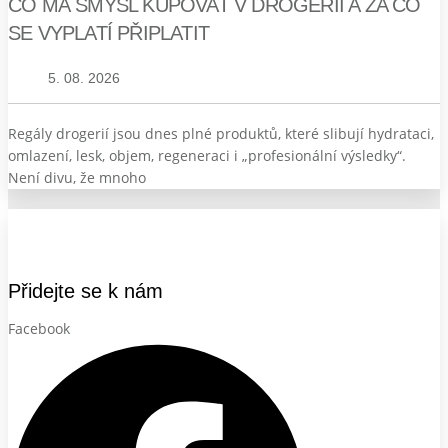
CO MÁ SMYSL KUPOVAT V DROGERII A ZA CO
SE VYPLATÍ PŘIPLATIT
5. 08. 2026
Regály drogerií jsou dnes plné produktů, které slibují hydrataci,
omlazení, lesk, objem, regeneraci i „profesionální výsledky“.
Není divu, že mnoho
Přidejte se k nám
Facebook