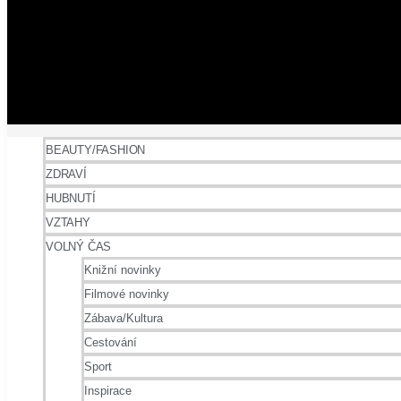
BEAUTY/FASHION
ZDRAVÍ
HUBNUTÍ
VZTAHY
VOLNÝ ČAS
Knižní novinky
Filmové novinky
Zábava/Kultura
Cestování
Sport
Inspirace