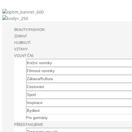
BEAUTY/FASHION
ZDRAVÍ
HUBNUTÍ
VZTAHY
VOLNÝ ČAS
Knižní novinky
Filmové novinky
Zábava/Kultura
Cestování
Sport
Inspirace
Bydlení
Pro gurmány
PŘEDSTAVUJEME
Testujeme pro vás