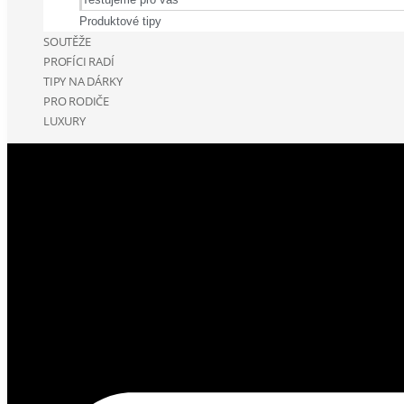
Produktové tipy
SOUTĚŽE
PROFÍCI RADÍ
TIPY NA DÁRKY
PRO RODIČE
LUXURY