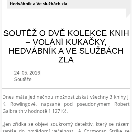
Hedvábník a Ve službách zla
SOUTĚŽ O DVĚ KOLEKCE KNIH
– VOLÁNÍ KUKAČKY,
HEDVÁBNÍK A VE SLUŽBÁCH
ZLA
24. 05. 2016
Soutěže
Dnes máte jedinečnou možnost získat všechny 3 knihy J.
K. Rowlingové, napsané pod pseudonymem Robert
Galbraith v hodnotě 1 127 Kč.
„Jen zřídka se objeví soukromý detektiv, který se rázem
zapíše do povědomí veřejnosti. A Cormoran Strike se