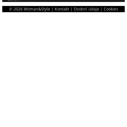
©
2026
Woman&Style |
Kontakt
|
Osobní údaje
|
Cookies