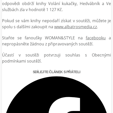
odpovědi obdrží knihy Volání kukačky, Hedvábník a Ve
službách zla v hodnotě 1 127 Kč.
Pokud se vám knihy nepodaří získat v soutěži, můžete je
spolu s dalšími zakoupit na
www.albatrosmedia.cz
.
Staňte se fanoušky WOMAN&STYLE na
facebooku
a
nepropásněte žádnou z připravovaných soutěží.
Účastí v soutěži potvrzuji souhlas s Obecnými
podmínkami soutěží.
SDÍLEJTE ČLÁNEK S PŘÁTELI