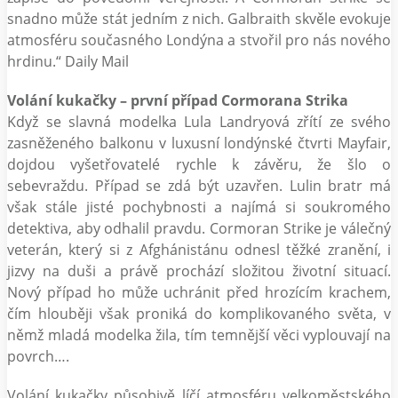
snadno může stát jedním z nich. Galbraith skvěle evokuje
atmosféru současného Londýna a stvořil pro nás nového
hrdinu.“ Daily Mail
Volání kukačky – první případ Cormorana Strika
Když se slavná modelka Lula Landryová zřítí ze svého
zasněženého balkonu v luxusní londýnské čtvrti Mayfair,
dojdou vyšetřovatelé rychle k závěru, že šlo o
sebevraždu. Případ se zdá být uzavřen. Lulin bratr má
však stále jisté pochybnosti a najímá si soukromého
detektiva, aby odhalil pravdu. Cormoran Strike je válečný
veterán, který si z Afghánistánu odnesl těžké zranění, i
jizvy na duši a právě prochází složitou životní situací.
Nový případ ho může uchránit před hrozícím krachem,
čím hlouběji však proniká do komplikovaného světa, v
němž mladá modelka žila, tím temnější věci vyplouvají na
povrch….
Volání kukačky působivě líčí atmosféru velkoměstského