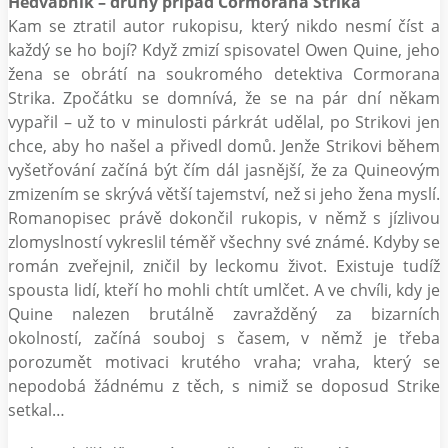
Hedvábník – druhý případ Cormorana Strika
Kam se ztratil autor rukopisu, který nikdo nesmí číst a
každý se ho bojí? Když zmizí spisovatel Owen Quine, jeho
žena se obrátí na soukromého detektiva Cormorana
Strika. Zpočátku se domnívá, že se na pár dní někam
vypařil – už to v minulosti párkrát udělal, po Strikovi jen
chce, aby ho našel a přivedl domů. Jenže Strikovi během
vyšetřování začíná být čím dál jasnější, že za Quineovým
zmizením se skrývá větší tajemství, než si jeho žena myslí.
Romanopisec právě dokončil rukopis, v němž s jízlivou
zlomyslností vykreslil téměř všechny své známé. Kdyby se
román zveřejnil, zničil by leckomu život. Existuje tudíž
spousta lidí, kteří ho mohli chtít umlčet. A ve chvíli, kdy je
Quine nalezen brutálně zavražděný za bizarních
okolností, začíná souboj s časem, v němž je třeba
porozumět motivaci krutého vraha; vraha, který se
nepodobá žádnému z těch, s nimiž se doposud Strike
setkal…