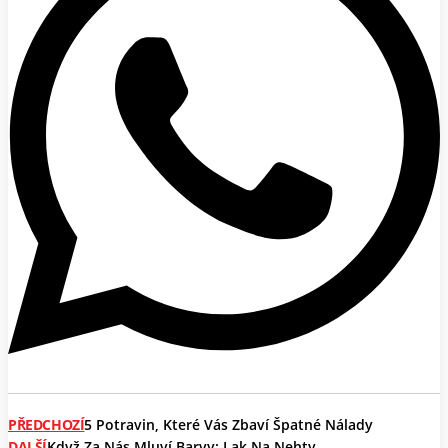
PŘEDCHOZÍ
5 Potravin, Které Vás Zbaví Špatné Nálady
DALŠÍ
Když Za Nás Mluví Barvy: Lak Na Nehty