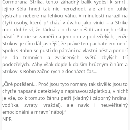
Cormorana Strika, tento záhadný balík vyděsí k smrti.
Jejího šéfa hned tak nic nerozhodí, ale ani on tuhle
výstrahu nebere na lehkou váhu. V minulosti narazil na
čtyři osoby, které přichází v úvahu jako viníci – a Strike
moc dobře ví, že žádná z nich se neštítí ani nejhoršího
násilí. Policie se zaměří na jednoho z podezřelých, jenže
Strikovi je čím dál jasnější, že právě ten pachatelem není.
Spolu s Robin se pustí do pátrání na vlastní pěst a ponoří
se do temných a zvrácených světů zbylých tří
podezřelých. Záhy však dojde k dalším hrůzným činům a
Strikovi s Robin začne rychle docházet čas…
„Čiré potěšení… Proč jsou tyto romány tak skvělé: jsou to
chytře napsané detektivky s napínavou zápletkou, v nichž
je vše, co k tomuto žánru patří (kladný i záporný hrdina,
vodítka, zvraty, vražda!), ale navíc i neuvěřitelný
emocionální a mravní náboj.“
NPR