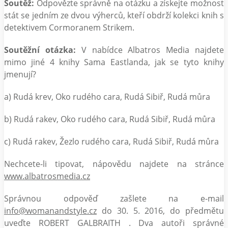
Soutěž:
Odpovězte správně na otázku a získejte možnost
stát se jedním ze dvou výherců, kteří obdrží kolekci knih s
detektivem Cormoranem Strikem.
Soutěžní otázka:
V nabídce Albatros Media najdete
mimo jiné 4 knihy Sama Eastlanda, jak se tyto knihy
jmenují?
a) Rudá krev, Oko rudého cara, Rudá Sibiř, Rudá můra
b) Rudá rakev, Oko rudého cara, Rudá Sibiř, Rudá můra
c) Rudá rakev, Žezlo rudého cara, Rudá Sibiř, Rudá můra
Nechcete-li tipovat, nápovědu najdete na stránce
www.albatrosmedia.cz
Správnou odpověď zašlete na e-mail
info@womanandstyle.cz
do 30. 5. 2016, do předmětu
uveďte ROBERT GALBRAITH . Dva autoři správné