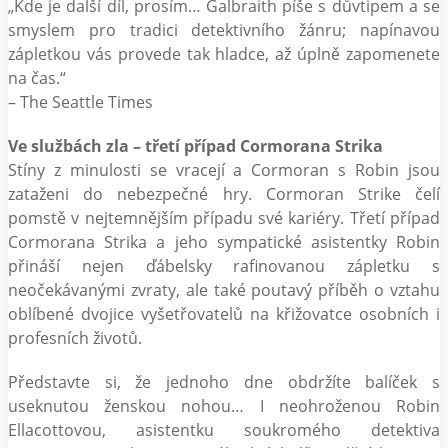
„Kde je další díl, prosím… Galbraith píše s důvtipem a se
smyslem pro tradici detektivního žánru; napínavou
zápletkou vás provede tak hladce, až úplně zapomenete
na čas.“
– The Seattle Times
Ve službách zla – třetí případ Cormorana Strika
Stíny z minulosti se vracejí a Cormoran s Robin jsou
zataženi do nebezpečné hry. Cormoran Strike čelí
pomstě v nejtemnějším případu své kariéry. Třetí případ
Cormorana Strika a jeho sympatické asistentky Robin
přináší nejen ďábelsky rafinovanou zápletku s
neočekávanými zvraty, ale také poutavý příběh o vztahu
oblíbené dvojice vyšetřovatelů na křižovatce osobních i
profesních životů.
Představte si, že jednoho dne obdržíte balíček s
useknutou ženskou nohou… I neohroženou Robin
Ellacottovou, asistentku soukromého detektiva