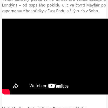
Londýna – od ospalého poklidu ulic ve čtvrti Mayfair po
zapomenuté hospůdky v East Endu a čilý ruch v Soho.