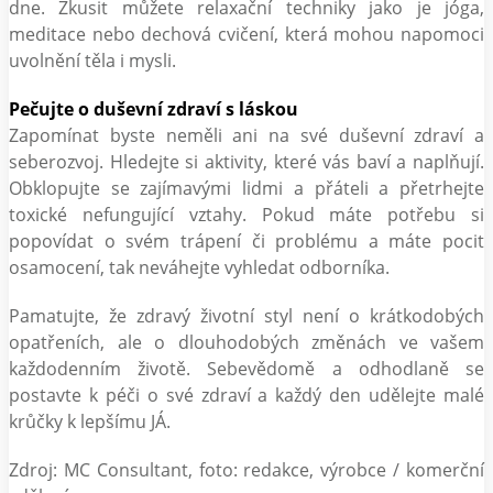
dne. Zkusit můžete relaxační techniky jako je jóga,
meditace nebo dechová cvičení, která mohou napomoci
uvolnění těla i mysli.
Pečujte o duševní zdraví s láskou
Zapomínat byste neměli ani na své duševní zdraví a
seberozvoj. Hledejte si aktivity, které vás baví a naplňují.
Obklopujte se zajímavými lidmi a přáteli a přetrhejte
toxické nefungující vztahy. Pokud máte potřebu si
popovídat o svém trápení či problému a máte pocit
osamocení, tak neváhejte vyhledat odborníka.
Pamatujte, že zdravý životní styl není o krátkodobých
opatřeních, ale o dlouhodobých změnách ve vašem
každodenním životě. Sebevědomě a odhodlaně se
postavte k péči o své zdraví a každý den udělejte malé
krůčky k lepšímu JÁ.
Zdroj: MC Consultant, foto: redakce, výrobce / komerční