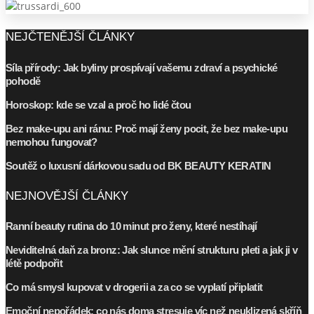
NEJČTENĚJŠÍ ČLÁNKY
Síla přírody: Jak byliny prospívají vašemu zdraví a psychické
pohodě
Horoskop: kde se vzal a proč ho lidé čtou
Bez make-upu ani ránu: Proč mají ženy pocit, že bez make-upu
nemohou fungovat?
Soutěž o luxusní dárkovou sadu od BK BEAUTY KERATIN
NEJNOVĚJŠÍ ČLÁNKY
Ranní beauty rutina do 10 minut pro ženy, které nestíhají
Neviditelná daň za bronz: Jak slunce mění strukturu pleti a jak ji v
létě podpořit
Co má smysl kupovat v drogerii a za co se vyplatí připlatit
Emoční nepořádek: co nás doma stresuje víc než neuklizená skříň