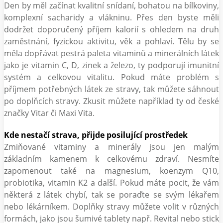
Den by měl začínat kvalitní snídaní, bohatou na bílkoviny,
komplexní sacharidy a vlákninu. Přes den byste měli
dodržet doporučený příjem kalorií s ohledem na druh
zaměstnání, fyzickou aktivitu, věk a pohlaví. Tělu by se
měla dopřávat pestrá paleta vitaminů a minerálních látek
jako je vitamin C, D, zinek a železo, ty podporují imunitní
systém a celkovou vitalitu. Pokud máte problém s
příjmem potřebných látek ze stravy, tak můžete sáhnout
po doplňcích stravy. Zkusit můžete například ty od české
značky Vitar či Maxi Vita.
Kde nestačí strava, přijde posilující prostředek
Zmiňované vitaminy a minerály jsou jen malým
základním kamenem k celkovému zdraví. Nesmíte
zapomenout také na magnesium, koenzym Q10,
probiotika, vitamin K2 a další. Pokud máte pocit, že vám
některá z látek chybí, tak se poraďte se svým lékařem
nebo lékárníkem. Doplňky stravy můžete volit v různých
formách, jako jsou šumivé tablety např. Revital nebo stick