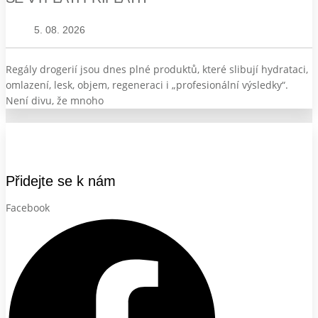
5. 08. 2026
Regály drogerií jsou dnes plné produktů, které slibují hydrataci,
omlazení, lesk, objem, regeneraci i „profesionální výsledky“.
Není divu, že mnoho
Přidejte se k nám
Facebook