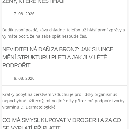
ŽENY, KTERÉ NESTÍHAJÍ
7. 08. 2026
Budík zvoní pozdě, káva chladne, telefon už hlásí první zprávy a
vy máte pocit, že na sebe opět nezbude čas.
NEVIDITELNÁ DAŇ ZA BRONZ: JAK SLUNCE
MĚNÍ STRUKTURU PLETI A JAK JI V LÉTĚ
PODPOŘIT
6. 08. 2026
Krátký pobyt na čerstvém vzduchu je pro lidský organismus
nepochybně užitečný, mimo jiné díky přirozené podpoře tvorby
vitaminu D. Dermatologické
CO MÁ SMYSL KUPOVAT V DROGERII A ZA CO
SE VYPLATÍ PŘIPLATIT