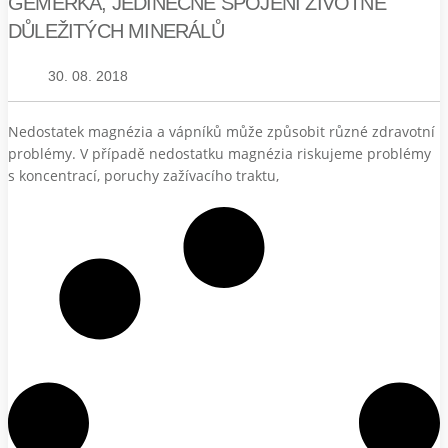
GEMERKA, JEDINEČNÉ SPOJENÍ ŽIVOTNĚ
DŮLEŽITÝCH MINERÁLŮ
30. 08. 2018
Nedostatek magnézia a vápníků může způsobit různé zdravotní
problémy. V případě nedostatku magnézia riskujeme problémy
s koncentrací, poruchy zažívacího traktu,