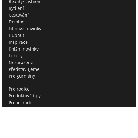
Beauty/Fashion
Bydlení
Cestování
Fashion
Filmové novinky
Hubnutí
Inspirace
Knižní novinky
Luxury
Nezařazené
Představujeme
Pro gurmány
Pro rodiče
Produktové tipy
Profíci radí
Soutěže
Sport
Testujeme pro vás
Tipy na dárky
Tipy na dárky pro muže