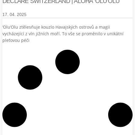
DECLARÉ SWITZERLAND | ALOHA ‘OLU’OLU
17. 04. 2025
‘Olu‘Olu ztělesňuje kouzlo Havajských ostrovů a magii
vycházející z vln jižních moří. To vše se proměnilo v unikátní
pleťovou péči