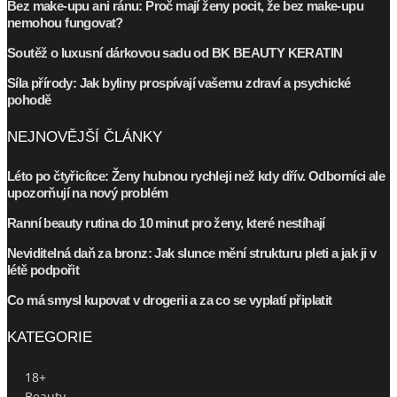
Bez make-upu ani ránu: Proč mají ženy pocit, že bez make-upu
nemohou fungovat?
Soutěž o luxusní dárkovou sadu od BK BEAUTY KERATIN
Síla přírody: Jak byliny prospívají vašemu zdraví a psychické
pohodě
NEJNOVĚJŠÍ ČLÁNKY
Léto po čtyřicítce: Ženy hubnou rychleji než kdy dřív. Odborníci ale
upozorňují na nový problém
Ranní beauty rutina do 10 minut pro ženy, které nestíhají
Neviditelná daň za bronz: Jak slunce mění strukturu pleti a jak ji v
létě podpořit
Co má smysl kupovat v drogerii a za co se vyplatí připlatit
KATEGORIE
18+
Beauty