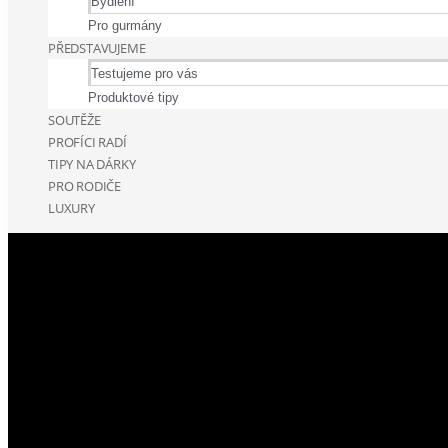
Bydlení
Pro gurmány
PŘEDSTAVUJEME
Testujeme pro vás
Produktové tipy
SOUTĚŽE
PROFÍCI RADÍ
TIPY NA DÁRKY
PRO RODIČE
LUXURY