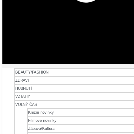
BEAUTY/FASHION
ZDRAVÍ
HUBNUTÍ
VZTAHY
VOLNÝ ČAS
Knižní novinky
Filmové novinky
Zábava/Kultura