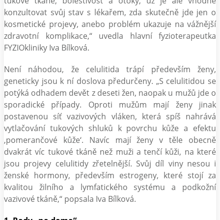
tukové tkáně, bolestivost a otoky, už je ale vhodné
konzultovat svůj stav s lékařem, zda skutečně jde jen o
kosmetické projevy, anebo problém ukazuje na vážnější
zdravotní komplikace,“ uvedla hlavní fyzioterapeutka
FYZIOkliniky Iva Bílková.
Není náhodou, že celulitida trápí především ženy,
geneticky jsou k ní doslova předurčeny. „S celulitidou se
potýká odhadem devět z deseti žen, naopak u mužů jde o
sporadické případy. Oproti mužům mají ženy jinak
postavenou síť vazivových vláken, která spíš nahrává
vytlačování tukových shluků k povrchu kůže a efektu
‚pomerančové kůže‘. Navíc mají ženy v těle obecně
dvakrát víc tukové tkáně než muži a tenčí kůži, na které
jsou projevy celulitidy zřetelnější. Svůj díl viny nesou i
ženské hormony, především estrogeny, které stojí za
kvalitou žilního a lymfatického systému a podkožní
vazivové tkáně,“ popsala Iva Bílková.