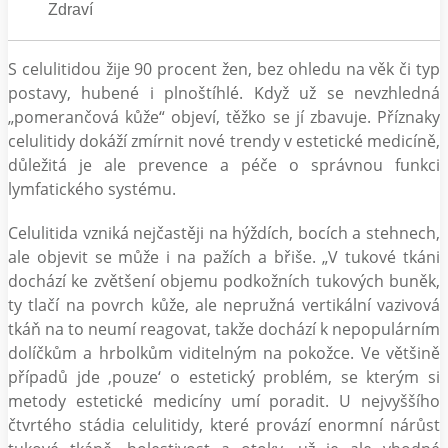
Zdraví
S celulitidou žije 90 procent žen, bez ohledu na věk či typ
postavy, hubené i plnoštíhlé. Když už se nevzhledná
„pomerančová kůže“ objeví, těžko se jí zbavuje. Příznaky
celulitidy dokáží zmírnit nové trendy v estetické medicíně,
důležitá je ale prevence a péče o správnou funkci
lymfatického systému.
Celulitida vzniká nejčastěji na hýždích, bocích a stehnech,
ale objevit se může i na pažích a břiše. „V tukové tkáni
dochází ke zvětšení objemu podkožních tukových buněk,
ty tlačí na povrch kůže, ale nepružná vertikální vazivová
tkáň na to neumí reagovat, takže dochází k nepopulárním
dolíčkům a hrbolkům viditelným na pokožce. Ve většině
případů jde ‚pouze‘ o estetický problém, se kterým si
metody estetické medicíny umí poradit. U nejvyššího
čtvrtého stádia celulitidy, které provází enormní nárůst