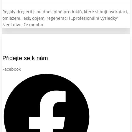
Regály drogerií jsou dnes plné produktů, které slibují hydrataci,
omlazení, lesk, objem, regeneraci i „profesionální výsledky“.
Není divu, že mnoho
Přidejte se k nám
Facebook