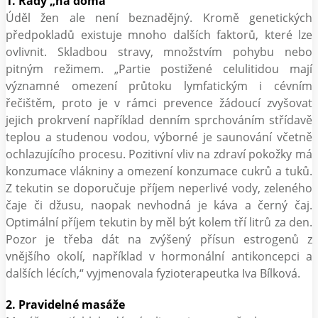
1. Rady „na doma“
Úděl žen ale není beznadějný. Kromě genetických
předpokladů existuje mnoho dalších faktorů, které lze
ovlivnit. Skladbou stravy, množstvím pohybu nebo
pitným režimem. „Partie postižené celulitidou mají
významné omezení průtoku lymfatickým i cévním
řečištěm, proto je v rámci prevence žádoucí zvyšovat
jejich prokrvení například denním sprchováním střídavě
teplou a studenou vodou, výborné je saunování včetně
ochlazujícího procesu. Pozitivní vliv na zdraví pokožky má
konzumace vlákniny a omezení konzumace cukrů a tuků.
Z tekutin se doporučuje příjem neperlivé vody, zeleného
čaje či džusu, naopak nevhodná je káva a černý čaj.
Optimální příjem tekutin by měl být kolem tří litrů za den.
Pozor je třeba dát na zvýšený přísun estrogenů z
vnějšího okolí, například v hormonální antikoncepci a
dalších lécích,“ vyjmenovala fyzioterapeutka Iva Bílková.
2. Pravidelné masáže