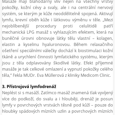
Masáže mají blahodárný vliv nejen na všechny vrstvy
pokožky, kožní cévy a svaly, ale i na centrální nervový
systém, se kterým je kůže neoddělitelně spojená. Aktivují
lymfu, krevní oběh kůže i látkovou výměnu v těle. „Mezi
nejoblíbenější procedury proti celulitidě patří
mechanická LPG masáž s vyhlazujícím efektem, která na
buněčné úrovni obnovuje látky tělu vlastní – kolagen,
elastin a kyselinu hyaluronovou. Během relaxačního
ošetření speciálními válečky dochází k biostimulaci kožní
tkáně a urychlení činnosti lymfatického systému, kterým
jsou z těla odplavovány škodlivé látky. Efekt příjemné
masáže je tak celkové omlazení a vypnutí pokožky celého
těla,“ řekla MUDr. Eva Müllerová z kliniky Medicom Clinic.
3. Přístrojová lymfodrenáž
Neplést si s masáží. Zatímco masáž znamená tlak vyvíjený
více do podkoží, do svalu a i hlouběji, drenáž je posun
lymfy v povrchových vrstvách těsně pod kůží – pouze do
hloubky spádových mízních uzlin a povrchových mízních