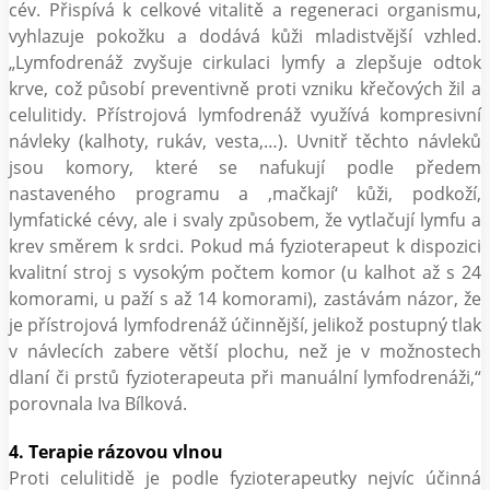
cév. Přispívá k celkové vitalitě a regeneraci organismu,
vyhlazuje pokožku a dodává kůži mladistvější vzhled.
„Lymfodrenáž zvyšuje cirkulaci lymfy a zlepšuje odtok
krve, což působí preventivně proti vzniku křečových žil a
celulitidy. Přístrojová lymfodrenáž využívá kompresivní
návleky (kalhoty, rukáv, vesta,…). Uvnitř těchto návleků
jsou komory, které se nafukují podle předem
nastaveného programu a ‚mačkají‘ kůži, podkoží,
lymfatické cévy, ale i svaly způsobem, že vytlačují lymfu a
krev směrem k srdci. Pokud má fyzioterapeut k dispozici
kvalitní stroj s vysokým počtem komor (u kalhot až s 24
komorami, u paží s až 14 komorami), zastávám názor, že
je přístrojová lymfodrenáž účinnější, jelikož postupný tlak
v návlecích zabere větší plochu, než je v možnostech
dlaní či prstů fyzioterapeuta při manuální lymfodrenáži,“
porovnala Iva Bílková.
4. Terapie rázovou vlnou
Proti celulitidě je podle fyzioterapeutky nejvíc účinná