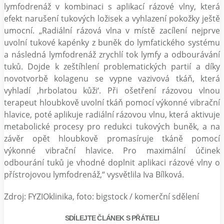
lymfodrenáž v kombinaci s aplikací rázové vlny, která
efekt narušení tukových ložisek a vyhlazení pokožky ještě
umocní. „Radiální rázová vlna v místě zacílení nejprve
uvolní tukové kapénky z buněk do lymfatického systému
a následná lymfodrenáž zrychlí tok lymfy a odbourávání
tuků. Dojde k zeštíhlení problematických partií a díky
novotvorbě kolagenu se vypne vazivová tkáň, která
vyhladí ‚hrbolatou kůži‘. Při ošetření rázovou vlnou
terapeut hloubkově uvolní tkáň pomocí výkonné vibrační
hlavice, poté aplikuje radiální rázovou vlnu, která aktivuje
metabolické procesy pro redukci tukových buněk, a na
závěr opět hloubkově promasíruje tkáně pomocí
výkonné vibrační hlavice. Pro maximální účinek
odbourání tuků je vhodné doplnit aplikaci rázové vlny o
přístrojovou lymfodrenáž,“ vysvětlila Iva Bílková.
Zdroj: FYZIOklinika, foto: bigstock / komerční sdělení
SDÍLEJTE ČLÁNEK S PŘÁTELI