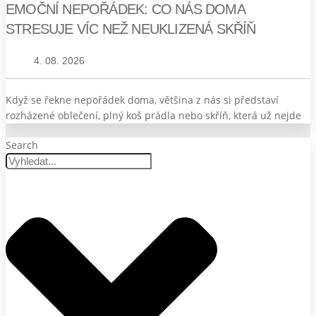
EMOČNÍ NEPOŘÁDEK: CO NÁS DOMA
STRESUJE VÍC NEŽ NEUKLIZENÁ SKŘÍŇ
4. 08. 2026
Když se řekne nepořádek doma, většina z nás si představí
rozházené oblečení, plný koš prádla nebo skříň, která už nejde
Search