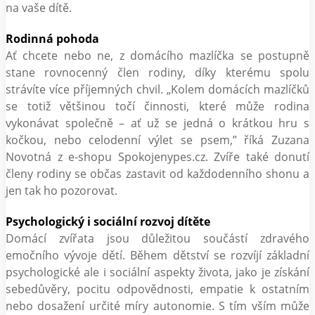
na vaše dítě.
Rodinná pohoda
Ať chcete nebo ne, z domácího mazlíčka se postupně
stane rovnocenný člen rodiny, díky kterému spolu
strávíte více příjemných chvil. „Kolem domácích mazlíčků
se totiž většinou točí činnosti, které může rodina
vykonávat společně – ať už se jedná o krátkou hru s
kočkou, nebo celodenní výlet se psem,” říká Zuzana
Novotná z e-shopu Spokojenypes.cz. Zvíře také donutí
členy rodiny se občas zastavit od každodenního shonu a
jen tak ho pozorovat.
Psychologický i sociální rozvoj dítěte
Domácí zvířata jsou důležitou součástí zdravého
emočního vývoje dětí. Během dětství se rozvíjí základní
psychologické ale i sociální aspekty života, jako je získání
sebedůvěry, pocitu odpovědnosti, empatie k ostatním
nebo dosažení určité míry autonomie. S tím vším může