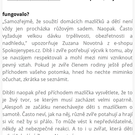
fungovalo?
„Samozřejmě, že soužití domácích mazlíčků a dětí není
vždy jen procházka růžovým sadem. Naopak. Často
vyžaduje velkou dávku trpělivosti, obezřetnosti a
nadhledu,” upozorňuje Zuzana Novotná z e-shopu
Spokojenypes.cz. Dítě i zvíře potřebují výcvik k tomu, aby
se navzájem respektovali a mohl mezi nimi vzniknout
pevný vztah. Pokud je zvíře členem rodiny ještě před
příchodem vašeho potomka, hned ho nechte miminko
očuchat, zkrátka se seznámit.
Dítěti naopak před příchodem mazlíčka vysvětlete, že to
je živý tvor, se kterým musí zacházet velmi opatrně.
„Alespoň ze začátku nenechávejte děti s mazlíčkem o
samotě. Často neví, jak na něj, různě zvíře potahují a hrají
si víc než by si přálo. To může vést k nepředvídatelné,
někdy až nebezpečné reakci. A to i u zvířat, která děti