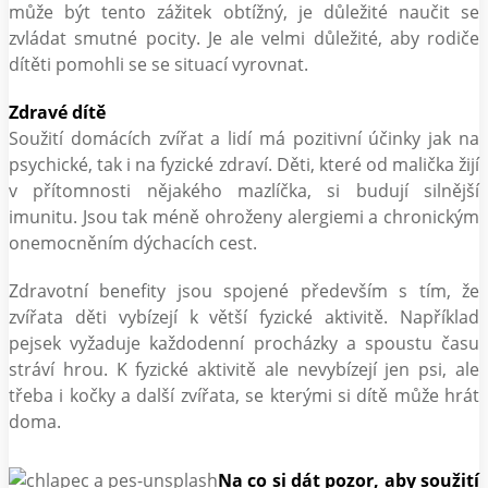
může být tento zážitek obtížný, je důležité naučit se
zvládat smutné pocity. Je ale velmi důležité, aby rodiče
dítěti pomohli se se situací vyrovnat.
Zdravé dítě
Soužití domácích zvířat a lidí má pozitivní účinky jak na
psychické, tak i na fyzické zdraví. Děti, které od malička žijí
v přítomnosti nějakého mazlíčka, si budují silnější
imunitu. Jsou tak méně ohroženy alergiemi a chronickým
onemocněním dýchacích cest.
Zdravotní benefity jsou spojené především s tím, že
zvířata děti vybízejí k větší fyzické aktivitě. Například
pejsek vyžaduje každodenní procházky a spoustu času
stráví hrou. K fyzické aktivitě ale nevybízejí jen psi, ale
třeba i kočky a další zvířata, se kterými si dítě může hrát
doma.
Na co si dát pozor, aby soužití