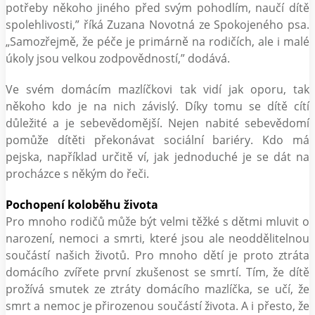
potřeby někoho jiného před svým pohodlím, naučí dítě
spolehlivosti,” říká Zuzana Novotná ze Spokojeného psa.
„Samozřejmě, že péče je primárně na rodičích, ale i malé
úkoly jsou velkou zodpovědností,” dodává.
Ve svém domácím mazlíčkovi tak vidí jak oporu, tak
někoho kdo je na nich závislý. Díky tomu se dítě cítí
důležité a je sebevědomější. Nejen nabité sebevědomí
pomůže dítěti překonávat sociální bariéry. Kdo má
pejska, například určitě ví, jak jednoduché je se dát na
procházce s někým do řeči.
Pochopení koloběhu života
Pro mnoho rodičů může být velmi těžké s dětmi mluvit o
narození, nemoci a smrti, které jsou ale neoddělitelnou
součástí našich životů. Pro mnoho dětí je proto ztráta
domácího zvířete první zkušenost se smrtí. Tím, že dítě
prožívá smutek ze ztráty domácího mazlíčka, se učí, že
smrt a nemoc je přirozenou součástí života. A i přesto, že