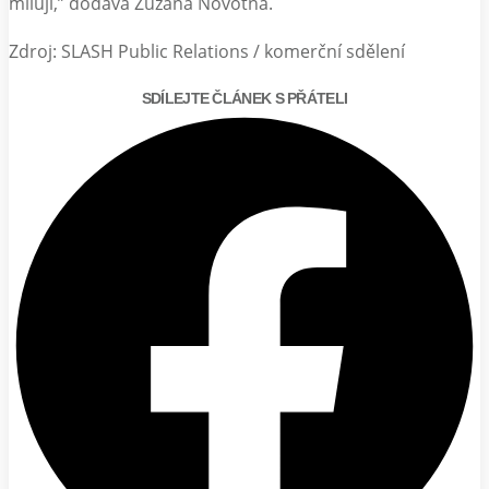
milují,” dodává Zuzana Novotná.
Zdroj: SLASH Public Relations / komerční sdělení
SDÍLEJTE ČLÁNEK S PŘÁTELI