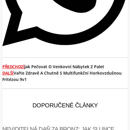
PŘEDCHOZÍ
Jak Pečovat O Venkovní Nábytek Z Palet
DALŠÍ
Vařte Zdravě A Chutně S Multifunkční Horkovzdušnou
Fritézou 9v1
DOPORUČENÉ ČLÁNKY
NEVIDITELNÁ DAŇ ZA BRONZ: JAK SLUNCE