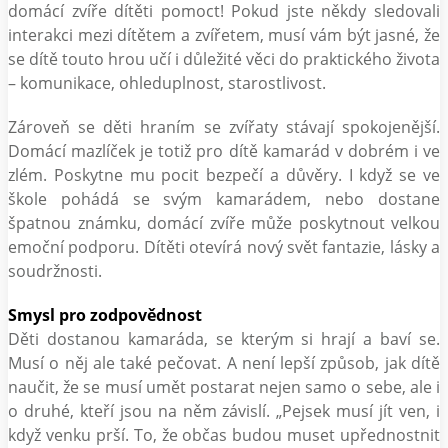
domácí zvíře dítěti pomoct! Pokud jste někdy sledovali
interakci mezi dítětem a zvířetem, musí vám být jasné, že
se dítě touto hrou učí i důležité věci do praktického života
– komunikace, ohleduplnost, starostlivost.
Zároveň se děti hraním se zvířaty stávají spokojenější.
Domácí mazlíček je totiž pro dítě kamarád v dobrém i ve
zlém. Poskytne mu pocit bezpečí a důvěry. I když se ve
škole pohádá se svým kamarádem, nebo dostane
špatnou známku, domácí zvíře může poskytnout velkou
emoční podporu. Dítěti otevírá nový svět fantazie, lásky a
soudržnosti.
Smysl pro zodpovědnost
Děti dostanou kamaráda, se kterým si hrají a baví se.
Musí o něj ale také pečovat. A není lepší způsob, jak dítě
naučit, že se musí umět postarat nejen samo o sebe, ale i
o druhé, kteří jsou na něm závislí. „Pejsek musí jít ven, i
když venku prší. To, že občas budou muset upřednostnit