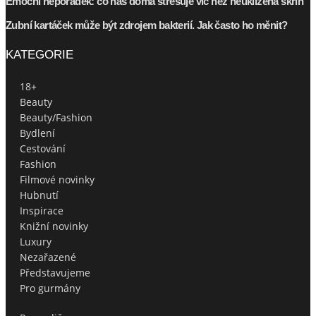
Emoční nepořádek: co nás doma stresuje víc než neuklizená skříň
Zubní kartáček může být zdrojem bakterií. Jak často ho měnit?
KATEGORIE
18+
Beauty
Beauty/Fashion
Bydlení
Cestování
Fashion
Filmové novinky
Hubnutí
Inspirace
Knižní novinky
Luxury
Nezařazené
Představujeme
Pro gurmány