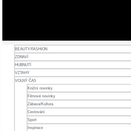
BEAUTY/FASHION
ZDRAVÍ
HUBNUTÍ
VZTAHY
VOLNÝ ČAS
Knižní novinky
Filmové novinky
Zábava/Kultura
Cestování
Sport
Inspirace