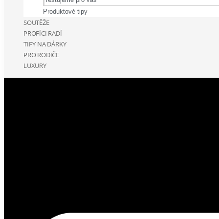
Produktové tipy
SOUTĚŽE
PROFÍCI RADÍ
TIPY NA DÁRKY
PRO RODIČE
LUXURY