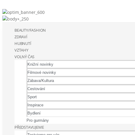
BEAUTY/FASHION
ZDRAVÍ
HUBNUTÍ
VZTAHY
VOLNÝ ČAS
Knižní novinky
Filmové novinky
Zábava/Kultura
Cestování
Sport
Inspirace
Bydlení
Pro gurmány
PŘEDSTAVUJEME
Testujeme pro vás