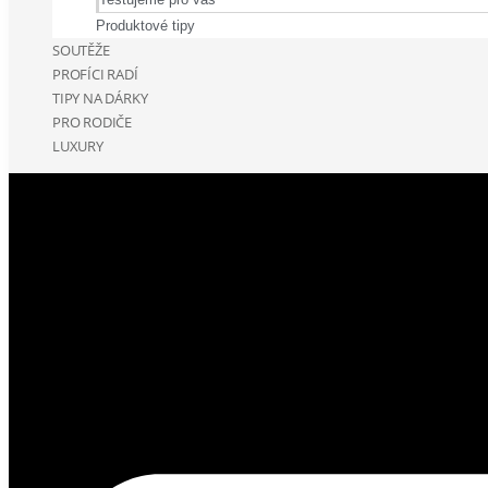
Produktové tipy
SOUTĚŽE
PROFÍCI RADÍ
TIPY NA DÁRKY
PRO RODIČE
LUXURY