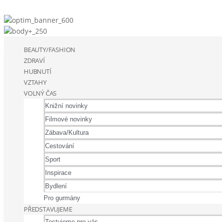
BEAUTY/FASHION
ZDRAVÍ
HUBNUTÍ
VZTAHY
VOLNÝ ČAS
Knižní novinky
Filmové novinky
Zábava/Kultura
Cestování
Sport
Inspirace
Bydlení
Pro gurmány
PŘEDSTAVUJEME
Testujeme pro vás