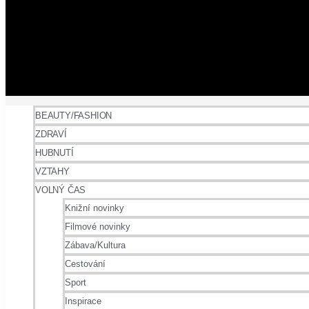
BEAUTY/FASHION
ZDRAVÍ
HUBNUTÍ
VZTAHY
VOLNÝ ČAS
Knižní novinky
Filmové novinky
Zábava/Kultura
Cestování
Sport
Inspirace