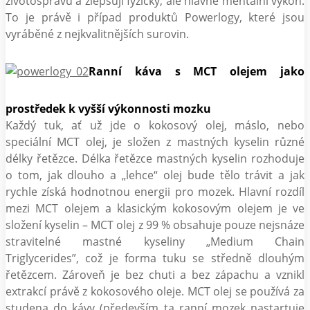
životosprávu a zlepšují fyzický, ale hlavně mentální výkon.
To je právě i případ produktů Powerlogy, které jsou
vyráběné z nejkvalitnějších surovin.
Ranní káva s MCT olejem jako
prostředek k vyšší výkonnosti mozku
Každý tuk, ať už jde o kokosový olej, máslo, nebo
speciální MCT olej, je složen z mastných kyselin různé
délky řetězce. Délka řetězce mastných kyselin rozhoduje
o tom, jak dlouho a „lehce“ olej bude tělo trávit a jak
rychle získá hodnotnou energii pro mozek. Hlavní rozdíl
mezi MCT olejem a klasickým kokosovým olejem je ve
složení kyselin – MCT olej z 99 % obsahuje pouze nejsnáze
stravitelné mastné kyseliny „Medium Chain
Triglycerides”, což je forma tuku se středně dlouhým
řetězcem. Zároveň je bez chuti a bez zápachu a vznikl
extrakcí právě z kokosového oleje. MCT olej se používá za
studena do kávy (především ta ranní mozek nastartuje