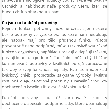
stravování a biologické hodnoty potravin více věnovat i v
Čechách a nabídnout naše produkty všem, kteří se
budou chtít biohacknout s námi.“
Co jsou to funkční potraviny
Pojmem funkční potraviny můžeme označit jen některé
běžné potraviny ve vysoké kvalitě, které nám neubližují,
ale naopak mají pro tělo přidanou funkci. Působí
preventivně nebo podpůrně, můžou též ovlivňovat různé
funkce v organismu, například upravují a zlepšují trávení,
posilují imunitu a podobně. Funkčními můžou být i běžně
konzumované potraviny z kvalitních zdrojů zpracované
tak, aby o svoji funkčnost nepřišly. Patří sem například
kváskový chléb, probiotické zakysané výrobky, kvalitní
rostlinné oleje, celozrnné potraviny a cereální produkty
obohacené o kyselinu listovou či vlákninu a další.
Funkční potraviny jsou též zpracované produkty
obohacené o speciální podpůrné látky, které optimalizují