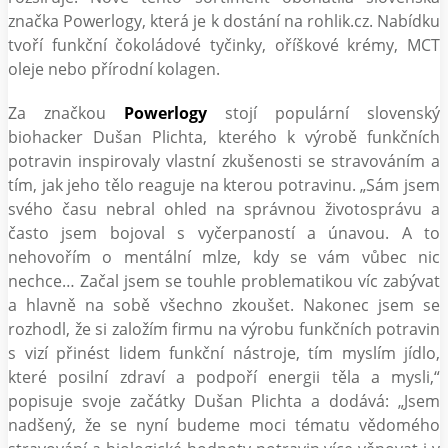
značka Powerlogy, která je k dostání na rohlik.cz. Nabídku
tvoří funkční čokoládové tyčinky, oříškové krémy, MCT
oleje nebo přírodní kolagen.
Za značkou
Powerlogy
stojí populární slovenský
biohacker Dušan Plichta, kterého k výrobě funkčních
potravin inspirovaly vlastní zkušenosti se stravováním a
tím, jak jeho tělo reaguje na kterou potravinu. „Sám jsem
svého času nebral ohled na správnou životosprávu a
často jsem bojoval s vyčerpaností a únavou. A to
nehovořím o mentální mlze, kdy se vám vůbec nic
nechce… Začal jsem se touhle problematikou víc zabývat
a hlavně na sobě všechno zkoušet. Nakonec jsem se
rozhodl, že si založím firmu na výrobu funkčních potravin
s vizí přinést lidem funkční nástroje, tím myslím jídlo,
které posilní zdraví a podpoří energii těla a mysli,“
popisuje svoje začátky Dušan Plichta a dodává: „Jsem
nadšený, že se nyní budeme moci tématu vědomého