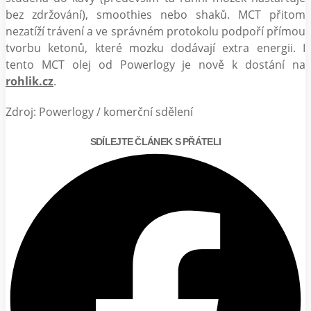
bez zdržování), smoothies nebo shaků. MCT přitom
nezatíží trávení a ve správném protokolu podpoří přímou
tvorbu ketonů, které mozku dodávají extra energii. I
tento MCT olej od Powerlogy je nově k dostání na
rohlik.cz
.
Zdroj: Powerlogy / komerční sdělení
SDÍLEJTE ČLÁNEK S PŘÁTELI