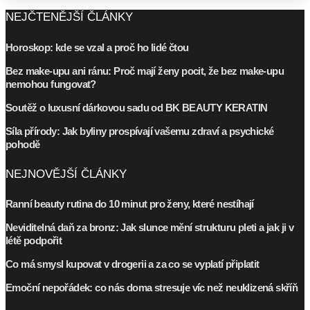
NEJČTENĚJŠÍ ČLÁNKY
Horoskop: kde se vzal a proč ho lidé čtou
Bez make-upu ani ránu: Proč mají ženy pocit, že bez make-upu
nemohou fungovat?
Soutěž o luxusní dárkovou sadu od BK BEAUTY KERATIN
Síla přírody: Jak byliny prospívají vašemu zdraví a psychické
pohodě
NEJNOVĚJŠÍ ČLÁNKY
Ranní beauty rutina do 10 minut pro ženy, které nestíhají
Neviditelná daň za bronz: Jak slunce mění strukturu pleti a jak ji v
létě podpořit
Co má smysl kupovat v drogerii a za co se vyplatí připlatit
Emoční nepořádek: co nás doma stresuje víc než neuklizená skříň