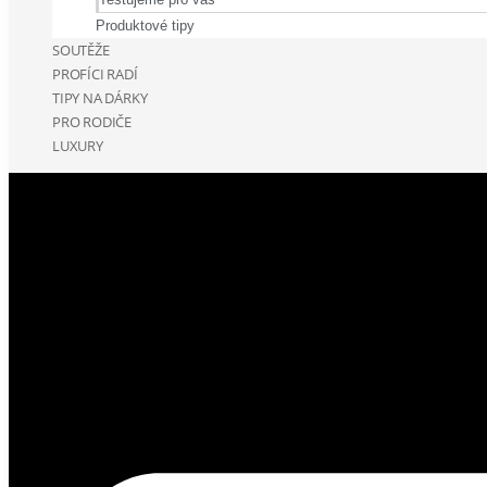
Produktové tipy
SOUTĚŽE
PROFÍCI RADÍ
TIPY NA DÁRKY
PRO RODIČE
LUXURY