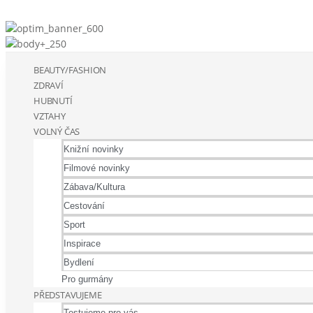
BEAUTY/FASHION
ZDRAVÍ
HUBNUTÍ
VZTAHY
VOLNÝ ČAS
Knižní novinky
Filmové novinky
Zábava/Kultura
Cestování
Sport
Inspirace
Bydlení
Pro gurmány
PŘEDSTAVUJEME
Testujeme pro vás