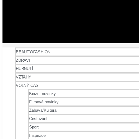
BEAUTY/FASHION
ZDRAVÍ
HUBNUTÍ
VZTAHY
VOLNÝ ČAS
Knižní novinky
Filmové novinky
Zábava/Kultura
Cestování
Sport
Inspirace