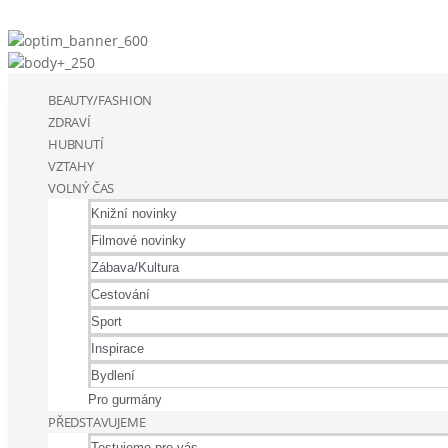
BEAUTY/FASHION
ZDRAVÍ
HUBNUTÍ
VZTAHY
VOLNÝ ČAS
Knižní novinky
Filmové novinky
Zábava/Kultura
Cestování
Sport
Inspirace
Bydlení
Pro gurmány
PŘEDSTAVUJEME
Testujeme pro vás