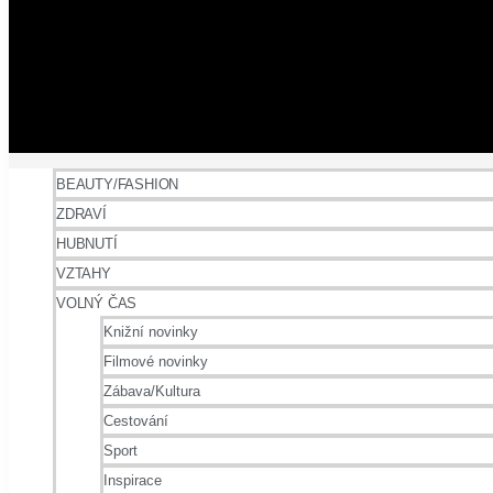
BEAUTY/FASHION
ZDRAVÍ
HUBNUTÍ
VZTAHY
VOLNÝ ČAS
Knižní novinky
Filmové novinky
Zábava/Kultura
Cestování
Sport
Inspirace