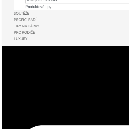
Produktové tipy
SOUTĚŽE
PROFÍCI RADÍ
TIPY NA DÁRKY
PRO RODIČE
LUXURY