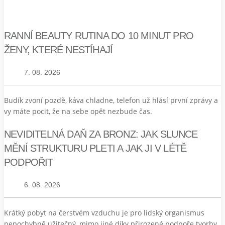
RANNÍ BEAUTY RUTINA DO 10 MINUT PRO
ŽENY, KTERÉ NESTÍHAJÍ
7. 08. 2026
Budík zvoní pozdě, káva chladne, telefon už hlásí první zprávy a
vy máte pocit, že na sebe opět nezbude čas.
NEVIDITELNÁ DAŇ ZA BRONZ: JAK SLUNCE
MĚNÍ STRUKTURU PLETI A JAK JI V LÉTĚ
PODPOŘIT
6. 08. 2026
Krátký pobyt na čerstvém vzduchu je pro lidský organismus
nepochybně užitečný, mimo jiné díky přirozené podpoře tvorby