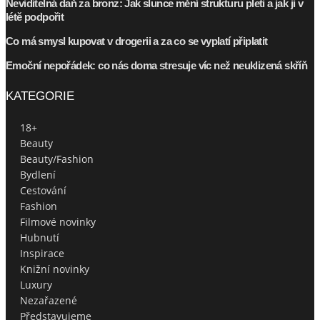
Neviditelná daň za bronz: Jak slunce mění strukturu pleti a jak ji v
létě podpořit
Co má smysl kupovat v drogerii a za co se vyplatí připlatit
Emoční nepořádek: co nás doma stresuje víc než neuklizená skříň
KATEGORIE
18+
Beauty
Beauty/Fashion
Bydlení
Cestování
Fashion
Filmové novinky
Hubnutí
Inspirace
Knižní novinky
Luxury
Nezařazené
Představujeme