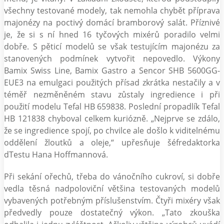
všechny testované modely, tak nemohla chybět příprava
majonézy na poctivý domácí bramborový salát. Příznivé
je, že si s ní hned 16 tyčových mixérů poradilo velmi
dobře. S pěticí modelů se však testujícím majonézu za
stanovených podmínek vytvořit nepovedlo. Výkony
Bamix Swiss Line, Bamix Gastro a Sencor SHB 5600GG-
EUE3 na emulgaci použitých přísad zkrátka nestačily a v
téměř nezměněném stavu zůstaly ingredience i při
použití modelu Tefal HB 659838. Poslední propadlík Tefal
HB 121838 chyboval celkem kuriózně. „Nejprve se zdálo,
že se ingredience spojí, po chvilce ale došlo k viditelnému
oddělení žloutků a oleje,“ upřesňuje šéfredaktorka
dTestu Hana Hoffmannová.
Při sekání ořechů, třeba do vánočního cukroví, si dobře
vedla těsná nadpoloviční většina testovaných modelů
vybavených potřebným příslušenstvím. Čtyři mixéry však
předvedly pouze dostatečný výkon. „Tato zkouška