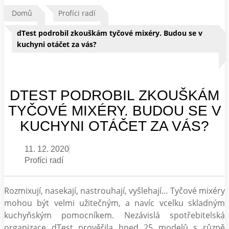
Domů
Profíci radí
dTest podrobil zkouškám tyčové mixéry. Budou se v
kuchyni otáčet za vás?
DTEST PODROBIL ZKOUŠKÁM
TYČOVÉ MIXÉRY. BUDOU SE V
KUCHYNI OTÁČET ZA VÁS?
11. 12. 2020
Profíci radí
Rozmixují, nasekají, nastrouhají, vyšlehají… Tyčové mixéry
mohou být velmi užitečným, a navíc vcelku skladným
kuchyňským pomocníkem. Nezávislá spotřebitelská
organizace dTest prověřila hned 25 modelů s různě