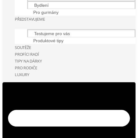
Bydlení
Pro gurmány
PŘEDSTAVUJEME
Testujeme pro vás
Produktové tipy
SOUTĚŽE
PROFÍCI RADÍ
TIPY NA DÁRKY
PRO RODIČE
LUXURY