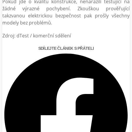
Pokud jde o kvalitu konstrukce, nenarazili testující na
žádné výrazné pochybení. Zkouškou prověřující
takzvanou elektrickou bezpečnost pak prošly všechny
modely bez problémů.
Zdroj: dTest / komerční sdělení
SDÍLEJTE ČLÁNEK S PŘÁTELI