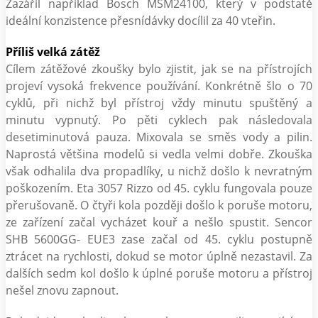
Zazářil například Bosch MSM24100, který v podstatě
ideální konzistence přesnídávky docílil za 40 vteřin.
Příliš velká zátěž
Cílem zátěžové zkoušky bylo zjistit, jak se na přístrojích
projeví vysoká frekvence používání. Konkrétně šlo o 70
cyklů, při nichž byl přístroj vždy minutu spuštěný a
minutu vypnutý. Po pěti cyklech pak následovala
desetiminutová pauza. Mixovala se směs vody a pilin.
Naprostá většina modelů si vedla velmi dobře. Zkouška
však odhalila dva propadlíky, u nichž došlo k nevratným
poškozením. Eta 3057 Rizzo od 45. cyklu fungovala pouze
přerušovaně. O čtyři kola později došlo k poruše motoru,
ze zařízení začal vycházet kouř a nešlo spustit. Sencor
SHB 5600GG- EUE3 zase začal od 45. cyklu postupně
ztrácet na rychlosti, dokud se motor úplně nezastavil. Za
dalších sedm kol došlo k úplné poruše motoru a přístroj
nešel znovu zapnout.