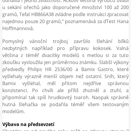
odhalila i jednu zvláštnost. Ačkoliv většina výrobců uvádí
u sekání ořechů jako doporučené množství 100 až 200
gramů, Tefal HB866A38 zvládne podle instrukcí zpracovat
najednou pouze 20 gramů,“ poznamenává za dTest Hana
Hoffmannová.
Pomyslný vánoční trojboj završilo šlehání bílků
nezbytných například pro přípravu kokosek. Valná
většina z téměř dvacítky modelů s metlou si za tuto
zkoušku vysloužila jen průměrnou známku. Slabší výkony
předvedly Philips HR 2536/00 a Bamix Gastro, které
vyšlehaly výrazně menší objem než ostatní. Sníh, který
Bamix vyšlehal, měl přitom nejdříve správnou
konzistenci. Po chvíli ale příliš zhutněl a ztuhl, a
připomínal tak spíš hrudkovitý tvaroh. Naopak správně
hutná šlehačka se podařila téměř všem testovaným
modelům.
Výbava na předsevzetí