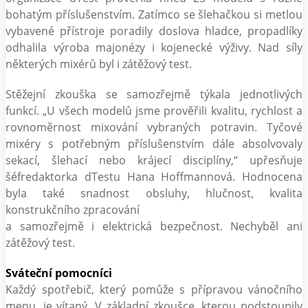
bohatým příslušenstvím. Zatímco se šlehačkou si metlou
vybavené přístroje poradily doslova hladce, propadlíky
odhalila výroba majonézy i kojenecké výživy. Nad síly
některých mixérů byl i zátěžový test.
Stěžejní zkouška se samozřejmě týkala jednotlivých
funkcí. „U všech modelů jsme prověřili kvalitu, rychlost a
rovnoměrnost mixování vybraných potravin. Tyčové
mixéry s potřebným příslušenstvím dále absolvovaly
sekací, šlehací nebo krájecí disciplíny,“ upřesňuje
šéfredaktorka dTestu Hana Hoffmannová. Hodnocena
byla také snadnost obsluhy, hlučnost, kvalita
konstrukčního zpracování
a samozřejmě i elektrická bezpečnost. Nechyběl ani
zátěžový test.
Sváteční pomocníci
Každý spotřebič, který pomůže s přípravou vánočního
menu, je vítaný. V základní zkoušce, kterou podstoupily