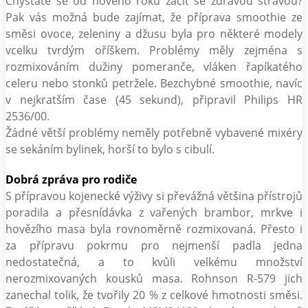
Chystáte se od nového roku začít se zdravou stravou?
Pak vás možná bude zajímat, že příprava smoothie ze
směsi ovoce, zeleniny a džusu byla pro některé modely
vcelku tvrdým oříškem. Problémy měly zejména s
rozmixováním dužiny pomeranče, vláken řapíkatého
celeru nebo stonků petržele. Bezchybné smoothie, navíc
v nejkratším čase (45 sekund), připravil Philips HR
2536/00.
Žádné větší problémy neměly potřebně vybavené mixéry
se sekáním bylinek, horší to bylo s cibulí.
Dobrá zpráva pro rodiče
S přípravou kojenecké výživy si převážná většina přístrojů
poradila a přesnídávka z vařených brambor, mrkve i
hovězího masa byla rovnoměrně rozmixovaná. Přesto i
za přípravu pokrmu pro nejmenší padla jedna
nedostatečná, a to kvůli velkému množství
nerozmixovaných kousků masa. Rohnson R-579 jich
zanechal tolik, že tvořily 20 % z celkové hmotnosti směsi.