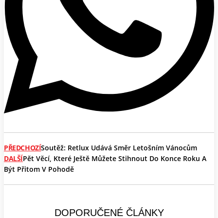
PŘEDCHOZÍ
Soutěž: Retlux Udává Směr Letošním Vánocům
DALŠÍ
Pět Věcí, Které Ještě Můžete Stihnout Do Konce Roku A
Být Přitom V Pohodě
DOPORUČENÉ ČLÁNKY