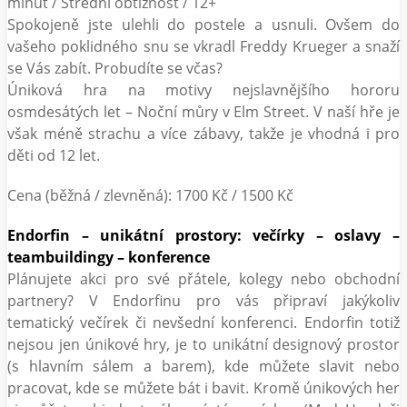
minut / Střední obtížnost / 12+
Spokojeně jste ulehli do postele a usnuli. Ovšem do
vašeho poklidného snu se vkradl Freddy Krueger a snaží
se Vás zabít. Probudíte se včas?
Úniková hra na motivy nejslavnějšího hororu
osmdesátých let – Noční můry v Elm Street. V naší hře je
však méně strachu a více zábavy, takže je vhodná i pro
děti od 12 let.
Cena (běžná / zlevněná): 1700 Kč / 1500 Kč
Endorfin – unikátní prostory: večírky – oslavy –
teambuildingy – konference
Plánujete akci pro své přátele, kolegy nebo obchodní
partnery? V Endorfinu pro vás připraví jakýkoliv
tematický večírek či nevšední konferenci. Endorfin totiž
nejsou jen únikové hry, je to unikátní designový prostor
(s hlavním sálem a barem), kde můžete slavit nebo
pracovat, kde se můžete bát i bavit. Kromě únikových her