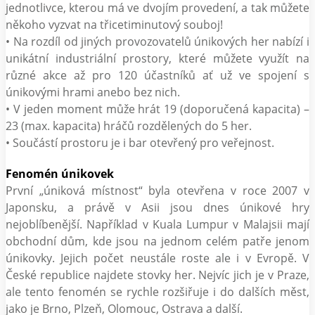
jednotlivce, kterou má ve dvojím provedení, a tak můžete
někoho vyzvat na třicetiminutový souboj!
• Na rozdíl od jiných provozovatelů únikových her nabízí i
unikátní industriální prostory, které můžete využít na
různé akce až pro 120 účastníků ať už ve spojení s
únikovými hrami anebo bez nich.
• V jeden moment může hrát 19 (doporučená kapacita) –
23 (max. kapacita) hráčů rozdělených do 5 her.
• Součástí prostoru je i bar otevřený pro veřejnost.
Fenomén únikovek
První „úniková místnost“ byla otevřena v roce 2007 v
Japonsku, a právě v Asii jsou dnes únikové hry
nejoblíbenější. Například v Kuala Lumpur v Malajsii mají
obchodní dům, kde jsou na jednom celém patře jenom
únikovky. Jejich počet neustále roste ale i v Evropě. V
České republice najdete stovky her. Nejvíc jich je v Praze,
ale tento fenomén se rychle rozšiřuje i do dalších měst,
jako je Brno, Plzeň, Olomouc, Ostrava a další.