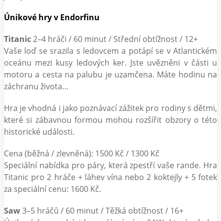
Únikové hry v Endorfinu
Titanic
2–4 hráči / 60 minut / Střední obtížnost / 12+
Vaše loď se srazila s ledovcem a potápí se v Atlantickém
oceánu mezi kusy ledových ker. Jste uvězněni v části u
motoru a cesta na palubu je uzamčena. Máte hodinu na
záchranu života…
Hra je vhodná i jako poznávací zážitek pro rodiny s dětmi,
které si zábavnou formou mohou rozšířit obzory o této
historické události.
Cena (běžná / zlevněná): 1500 Kč / 1300 Kč
Speciální nabídka pro páry, která zpestří vaše rande. Hra
Titanic pro 2 hráče + láhev vína nebo 2 koktejly + 5 fotek
za speciální cenu: 1600 Kč.
Saw
3–5 hráčů / 60 minut / Těžká obtížnost / 16+