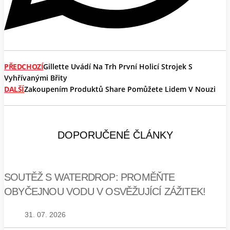
PŘEDCHOZÍ
Gillette Uvádí Na Trh První Holicí Strojek S
Vyhřívanými Břity
DALŠÍ
Zakoupením Produktů Share Pomůžete Lidem V Nouzi
DOPORUČENÉ ČLÁNKY
SOUTĚŽ S WATERDROP: PROMĚŇTE
OBYČEJNOU VODU V OSVĚŽUJÍCÍ ZÁŽITEK!
31. 07. 2026