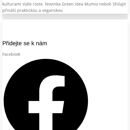
kulturami stále roste. Novinka Green idea Mumio neboli Shilajit
přináší praktickou a veganskou
Přidejte se k nám
Facebook