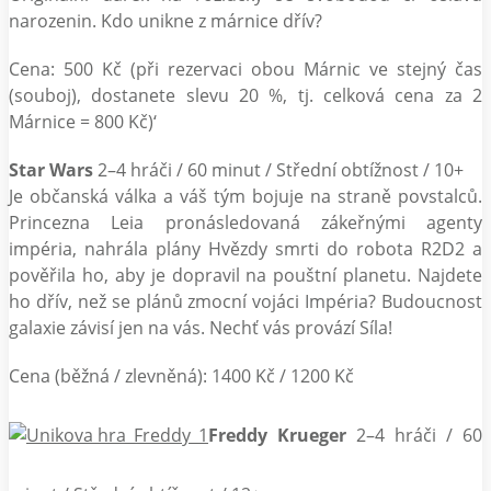
narozenin. Kdo unikne z márnice dřív?
Cena: 500 Kč (při rezervaci obou Márnic ve stejný čas
(souboj), dostanete slevu 20 %, tj. celková cena za 2
Márnice = 800 Kč)‘
Star Wars
2–4 hráči / 60 minut / Střední obtížnost / 10+
Je občanská válka a váš tým bojuje na straně povstalců.
Princezna Leia pronásledovaná zákeřnými agenty
impéria, nahrála plány Hvězdy smrti do robota R2D2 a
pověřila ho, aby je dopravil na pouštní planetu. Najdete
ho dřív, než se plánů zmocní vojáci Impéria? Budoucnost
galaxie závisí jen na vás. Nechť vás provází Síla!
Cena (běžná / zlevněná): 1400 Kč / 1200 Kč
Freddy Krueger
2–4 hráči / 60