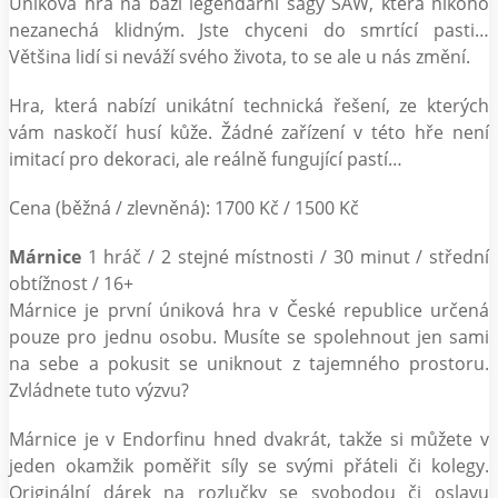
Úniková hra na bázi legendární ságy SAW, která nikoho
nezanechá klidným. Jste chyceni do smrtící pasti…
Většina lidí si neváží svého života, to se ale u nás změní.
Hra, která nabízí unikátní technická řešení, ze kterých
vám naskočí husí kůže. Žádné zařízení v této hře není
imitací pro dekoraci, ale reálně fungující pastí…
Cena (běžná / zlevněná): 1700 Kč / 1500 Kč
Márnice
1 hráč / 2 stejné místnosti / 30 minut / střední
obtížnost / 16+
Márnice je první úniková hra v České republice určená
pouze pro jednu osobu. Musíte se spolehnout jen sami
na sebe a pokusit se uniknout z tajemného prostoru.
Zvládnete tuto výzvu?
Márnice je v Endorfinu hned dvakrát, takže si můžete v
jeden okamžik poměřit síly se svými přáteli či kolegy.
Originální dárek na rozlučky se svobodou či oslavu