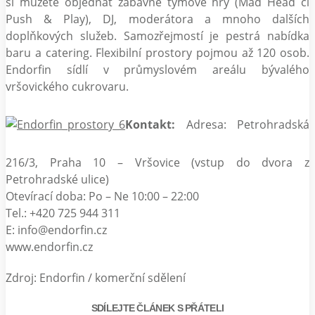
si můžete objednat zábavné týmové hry (Mad Head či
Push & Play), DJ, moderátora a mnoho dalších
doplňkových služeb. Samozřejmostí je pestrá nabídka
baru a catering. Flexibilní prostory pojmou až 120 osob.
Endorfin sídlí v průmyslovém areálu bývalého
vršovického cukrovaru.
Kontakt:
Adresa: Petrohradská
216/3, Praha 10 – Vršovice (vstup do dvora z
Petrohradské ulice)
Otevírací doba: Po – Ne 10:00 – 22:00
Tel.: +420 725 944 311
E: info@endorfin.cz
www.endorfin.cz
Zdroj: Endorfin / komerční sdělení
SDÍLEJTE ČLÁNEK S PŘÁTELI