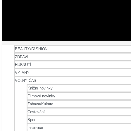
BEAUTY/FASHION
ZDRAVÍ
HUBNUTÍ
VZTAHY
VOLNÝ ČAS
Knižní novinky
Filmové novinky
Zábava/Kultura
Cestování
Sport
Inspirace