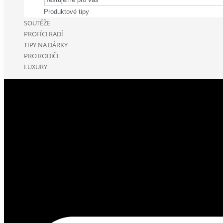
Produktové tipy
SOUTĚŽE
PROFÍCI RADÍ
TIPY NA DÁRKY
PRO RODIČE
LUXURY