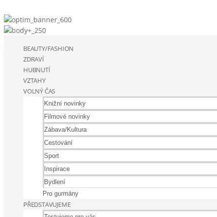
BEAUTY/FASHION
ZDRAVÍ
HUBNUTÍ
VZTAHY
VOLNÝ ČAS
Knižní novinky
Filmové novinky
Zábava/Kultura
Cestování
Sport
Inspirace
Bydlení
Pro gurmány
PŘEDSTAVUJEME
Testujeme pro vás