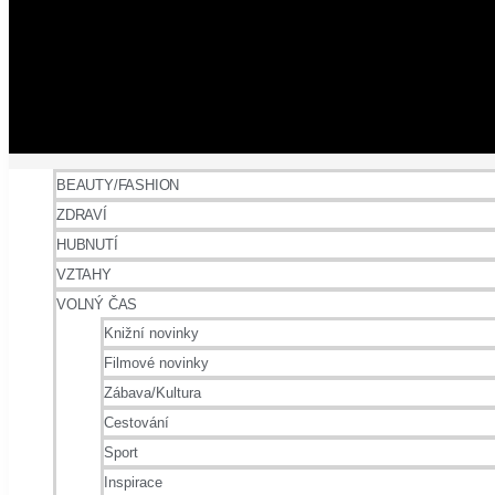
BEAUTY/FASHION
ZDRAVÍ
HUBNUTÍ
VZTAHY
VOLNÝ ČAS
Knižní novinky
Filmové novinky
Zábava/Kultura
Cestování
Sport
Inspirace