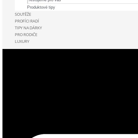
Produktové tipy
SOUTĚŽE
PROFÍCI RADÍ
TIPY NA DÁRKY
PRO RODIČE
LUXURY