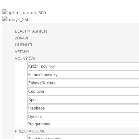
BEAUTY/FASHION
ZDRAVÍ
HUBNUTÍ
VZTAHY
VOLNÝ ČAS
Knižní novinky
Filmové novinky
Zábava/Kultura
Cestování
Sport
Inspirace
Bydlení
Pro gurmány
PŘEDSTAVUJEME
Testujeme pro vás