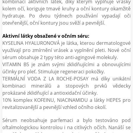
kombinaci aktivních látek, díky kterým vyplňuje vrásky
kolem očí, koriguje tmavé kruhy a oční kontury okamžitě
hydratuje. Po dvou týdnech používání vypadají oči
otevřenější, oční kontury jsou svěží a pevnější.
Aktivní látky obsažené v očním séru:
KYSELINA HYALURONOVÁ je látka, kterou dermatologové
využívají pro zmírnění vrásek a vyplnění pleti. Nové oční
sérum obsahuje 2 typy této anti-agingové molekuly.
VITAMIN B5 je znám svými zklidňujícími a obnovujícími
účinky pro pleť. Stimuluje regeneraci pokožky.
TERMÁLNÍ VODA Z LA ROCHE-POSAY má díky unikátní
kombinaci minerálů a stopových prvků vědecky
prokázané zklidňující a antioxidační účinky.
10% komplex KOFEINU, NIACINAMIDU a látky HEPES pro
revitalizovanější a pevnější vzhled očního okolí.
Sérum neobsahuje parfemaci a bylo testováno pod
oftalmologickou kontrolou i na citlivých očích. Nanáší se