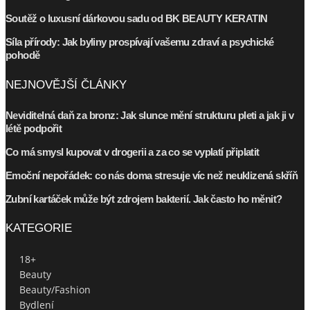
Soutěž o luxusní dárkovou sadu od BK BEAUTY KERATIN
Síla přírody: Jak byliny prospívají vašemu zdraví a psychické
pohodě
NEJNOVĚJŠÍ ČLÁNKY
Neviditelná daň za bronz: Jak slunce mění strukturu pleti a jak ji v
létě podpořit
Co má smysl kupovat v drogerii a za co se vyplatí připlatit
Emoční nepořádek: co nás doma stresuje víc než neuklizená skříň
Zubní kartáček může být zdrojem bakterií. Jak často ho měnit?
KATEGORIE
18+
Beauty
Beauty/Fashion
Bydlení