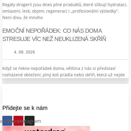
Regály drogerií jsou dnes plné produktů, které slibují hydrataci,
omlazení, lesk, objem, regeneraci i „profesionální výsledky“.
Není divu, že mnoho
EMOČNÍ NEPOŘÁDEK: CO NÁS DOMA
STRESUJE VÍC NEŽ NEUKLIZENÁ SKŘÍŇ
4. 08. 2026
Když se řekne nepořádek doma, většina z nás si představí
rozházené oblečení, plný koš prádla nebo skříň, která už nejde
Přidejte se k nám
acebook
Pinterest
Instagram