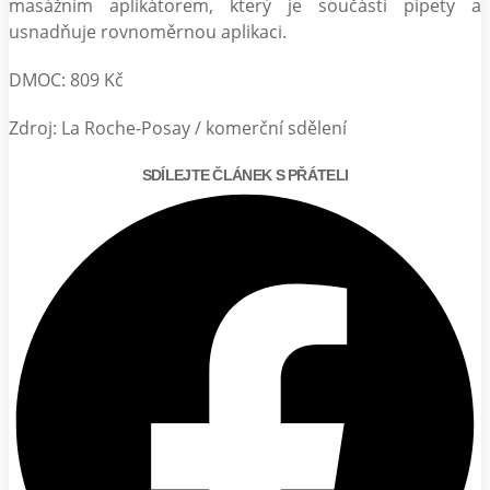
masážním aplikátorem, který je součástí pipety a
usnadňuje rovnoměrnou aplikaci.
DMOC: 809 Kč
Zdroj: La Roche-Posay / komerční sdělení
SDÍLEJTE ČLÁNEK S PŘÁTELI