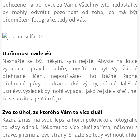
pohozené na pohovce za Vámi. Všechny tyto nedostatky
by mohly odvrátit pozornost od toho, co má být
předmětem fotografie, tedy od Vás.
Upřímnost nade vše
Nesnažte se být někým, kým nejste! Abyste na fotce
vypadala opravdu dobře, musíte to být Vy! Žádné
přehnané líčení, nepoužíváte-li ho běžně, žádné
přehnané pózy a dramatické výrazy, žádné falešné
úsměvy, výsledek by mohl vypadat, jako že jste v křeči, ne,
že se bavíte a je Vám fajn.
Zvolte úhel, ze kterého Vám to více sluší
Každá z nás má svou lepší a horší polovičku a fotografie
to vždy odhalí. Někomu to více sluší zpříma, někomu z
pravé, jinému z levé strany. Snažte se tedy vyhnout úhlu,