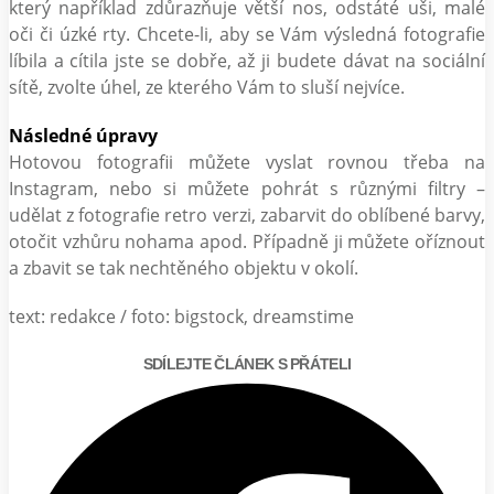
který například zdůrazňuje větší nos, odstáté uši, malé
oči či úzké rty. Chcete-li, aby se Vám výsledná fotografie
líbila a cítila jste se dobře, až ji budete dávat na sociální
sítě, zvolte úhel, ze kterého Vám to sluší nejvíce.
Následné úpravy
Hotovou fotografii můžete vyslat rovnou třeba na
Instagram, nebo si můžete pohrát s různými filtry –
udělat z fotografie retro verzi, zabarvit do oblíbené barvy,
otočit vzhůru nohama apod. Případně ji můžete oříznout
a zbavit se tak nechtěného objektu v okolí.
text: redakce / foto: bigstock, dreamstime
SDÍLEJTE ČLÁNEK S PŘÁTELI