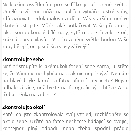
Nejlepším osvětlením pro selfíčko je přirozené světlo.
Umělé osvětlení může na obličeji vytvářet ostré stíny,
zdůrazňovat nedokonalosti a dělat Vás staršími, než ve
skutečnosti jste. Může také potlačovat Vaše přednosti,
jako jsou dokonalé bílé zuby, sytě modré či zelené oči,
krásná barva vlasů… V přirozeném světle budou Vaše
zuby bělejší, oči jasnější a vlasy zářivější.
Zkontrolujte sebe
Než přistoupíte k jakémukoli focení sebe sama, ujistěte
se, že Vám nic nechybí a naopak nic nepřebývá. Nemáte
na hlavě brýle, které na fotografii mít nechcete? Nejste
odhalená více, než byste na fotografii být chtěla? A co
třeba rtěnka na zubech?
Zkontrolujte okolí
Poté, co jste zkontrolovala svůj vzhled, rozhlédněte se
okolo sebe. Určitě na fotce nechcete hádající se dvojici,
kontejner plný odpadu nebo třeba spodní prádlo