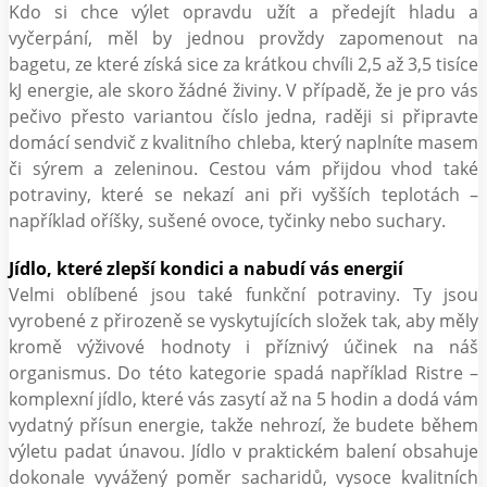
Kdo si chce výlet opravdu užít a předejít hladu a
vyčerpání, měl by jednou provždy zapomenout na
bagetu, ze které získá sice za krátkou chvíli 2,5 až 3,5 tisíce
kJ energie, ale skoro žádné živiny. V případě, že je pro vás
pečivo přesto variantou číslo jedna, raději si připravte
domácí sendvič z kvalitního chleba, který naplníte masem
či sýrem a zeleninou. Cestou vám přijdou vhod také
potraviny, které se nekazí ani při vyšších teplotách –
například oříšky, sušené ovoce, tyčinky nebo suchary.
Jídlo, které zlepší kondici a nabudí vás energií
Velmi oblíbené jsou také funkční potraviny. Ty jsou
vyrobené z přirozeně se vyskytujících složek tak, aby měly
kromě výživové hodnoty i příznivý účinek na náš
organismus. Do této kategorie spadá například Ristre –
komplexní jídlo, které vás zasytí až na 5 hodin a dodá vám
vydatný přísun energie, takže nehrozí, že budete během
výletu padat únavou. Jídlo v praktickém balení obsahuje
dokonale vyvážený poměr sacharidů, vysoce kvalitních