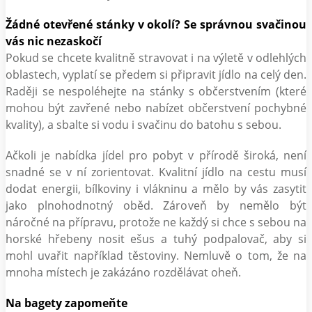
Žádné otevřené stánky v okolí? Se správnou svačinou
vás nic nezaskočí
Pokud se chcete kvalitně stravovat i na výletě v odlehlých
oblastech, vyplatí se předem si připravit jídlo na celý den.
Raději se nespoléhejte na stánky s občerstvením (které
mohou být zavřené nebo nabízet občerstvení pochybné
kvality), a sbalte si vodu i svačinu do batohu s sebou.
Ačkoli je nabídka jídel pro pobyt v přírodě široká, není
snadné se v ní zorientovat. Kvalitní jídlo na cestu musí
dodat energii, bílkoviny i vlákninu a mělo by vás zasytit
jako plnohodnotný oběd. Zároveň by nemělo být
náročné na přípravu, protože ne každý si chce s sebou na
horské hřebeny nosit ešus a tuhý podpalovač, aby si
mohl uvařit například těstoviny. Nemluvě o tom, že na
mnoha místech je zakázáno rozdělávat oheň.
Na bagety zapomeňte