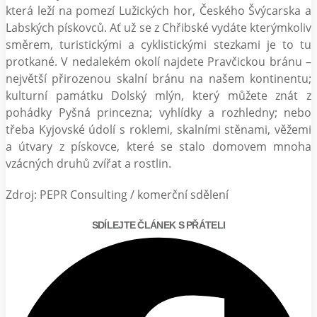
která leží na pomezí Lužických hor, Českého Švýcarska a
Labských pískovců. Ať už se z Chřibské vydáte kterýmkoliv
směrem, turistickými a cyklistickými stezkami je to tu
protkané. V nedalekém okolí najdete Pravčickou bránu –
největší přirozenou skalní bránu na našem kontinentu;
kulturní památku Dolský mlýn, který můžete znát z
pohádky Pyšná princezna; vyhlídky a rozhledny; nebo
třeba Kyjovské údolí s roklemi, skalními stěnami, věžemi
a útvary z pískovce, které se stalo domovem mnoha
vzácných druhů zvířat a rostlin.
Zdroj: PEPR Consulting / komerční sdělení
SDÍLEJTE ČLÁNEK S PŘÁTELI