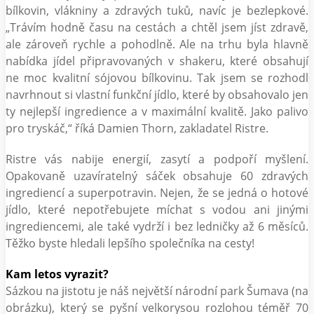
bílkovin, vlákniny a zdravých tuků, navíc je bezlepkové.
„Trávím hodně času na cestách a chtěl jsem jíst zdravě,
ale zároveň rychle a pohodlně. Ale na trhu byla hlavně
nabídka jídel připravovaných v shakeru, které obsahují
ne moc kvalitní sójovou bílkovinu. Tak jsem se rozhodl
navrhnout si vlastní funkční jídlo, které by obsahovalo jen
ty nejlepší ingredience a v maximální kvalitě. Jako palivo
pro tryskáč,“ říká Damien Thorn, zakladatel Ristre.
Ristre vás nabije energií, zasytí a podpoří myšlení.
Opakovaně uzavíratelný sáček obsahuje 60 zdravých
ingrediencí a superpotravin. Nejen, že se jedná o hotové
jídlo, které nepotřebujete míchat s vodou ani jinými
ingrediencemi, ale také vydrží i bez ledničky až 6 měsíců.
Těžko byste hledali lepšího společníka na cesty!
Kam letos vyrazit?
Sázkou na jistotu je náš největší národní park Šumava (na
obrázku), který se pyšní velkorysou rozlohou téměř 70