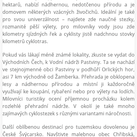
hektarů, nabízí nádhernou, nedotčenou přírodu a je
domovem některých vzácných živočichů. Ideální je také
pro svou univerzálnost – najdete zde naučné stezky,
rozmanité pěší výlety, pro milovníky vody jsou zde
kilometry sjízdných řek a cyklisty jistě nadchnou stovky
kilometrů cyklotras.
Pokud vás lákají méně známé lokality, zkuste se vydat do
Východních Čech, k Vodní nádrži Pastviny. Ta se nachází
ve stejnojmenné obci Pastviny v podhůří Orlických hor,
asi 7 km východně od Žamberka. Přehrada je obklopena
lesy a nádhernou přírodou a místní ji každoročně
využívají ke koupání, rybaření nebo pro výlety na lodích.
Milovníci turistiky ocení příjemnou procházku kolem
rozlehlé přehradní nádrže. V okolí je také mnoho
zajímavých cyklostezek s různými variantami náročnosti.
Další oblíbenou destinací pro tuzemskou dovolenou je
České Švýcarsko. Navštivte malebnou obec Chřibská,