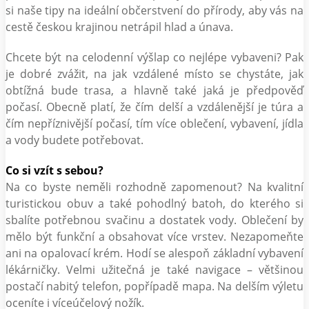
si naše tipy na ideální občerstvení do přírody, aby vás na
cestě českou krajinou netrápil hlad a únava.
Chcete být na celodenní výšlap co nejlépe vybaveni? Pak
je dobré zvážit, na jak vzdálené místo se chystáte, jak
obtížná bude trasa, a hlavně také jaká je předpověď
počasí. Obecně platí, že čím delší a vzdálenější je túra a
čím nepříznivější počasí, tím více oblečení, vybavení, jídla
a vody budete potřebovat.
Co si vzít s sebou?
Na co byste neměli rozhodně zapomenout? Na kvalitní
turistickou obuv a také pohodlný batoh, do kterého si
sbalíte potřebnou svačinu a dostatek vody. Oblečení by
mělo být funkční a obsahovat více vrstev. Nezapomeňte
ani na opalovací krém. Hodí se alespoň základní vybavení
lékárničky. Velmi užitečná je také navigace – většinou
postačí nabitý telefon, popřípadě mapa. Na delším výletu
oceníte i víceúčelový nožík.