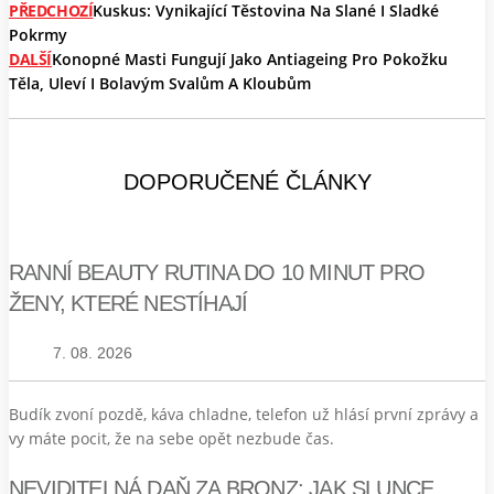
PŘEDCHOZÍ
Kuskus: Vynikající Těstovina Na Slané I Sladké
Pokrmy
DALŠÍ
Konopné Masti Fungují Jako Antiageing Pro Pokožku
Těla, Uleví I Bolavým Svalům A Kloubům
DOPORUČENÉ ČLÁNKY
RANNÍ BEAUTY RUTINA DO 10 MINUT PRO
ŽENY, KTERÉ NESTÍHAJÍ
7. 08. 2026
Budík zvoní pozdě, káva chladne, telefon už hlásí první zprávy a
vy máte pocit, že na sebe opět nezbude čas.
NEVIDITELNÁ DAŇ ZA BRONZ: JAK SLUNCE