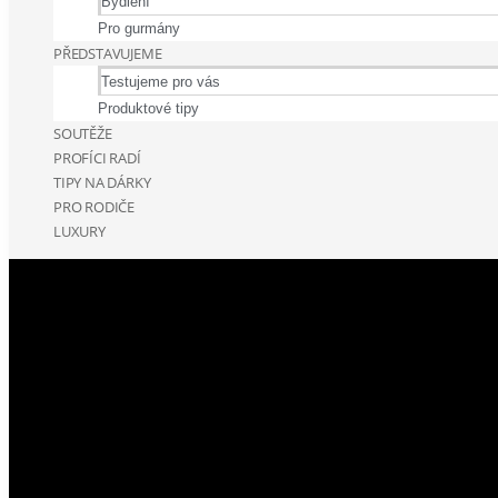
Bydlení
Pro gurmány
PŘEDSTAVUJEME
Testujeme pro vás
Produktové tipy
SOUTĚŽE
PROFÍCI RADÍ
TIPY NA DÁRKY
PRO RODIČE
LUXURY