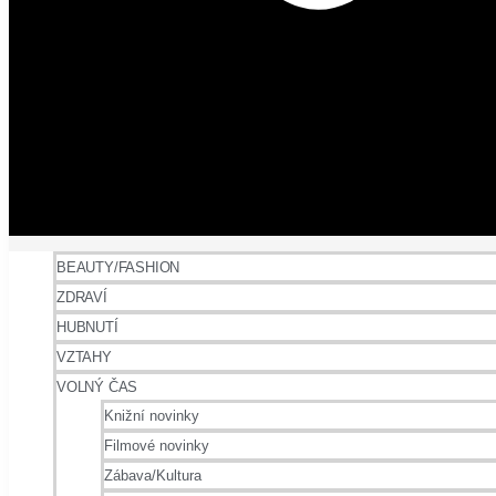
BEAUTY/FASHION
ZDRAVÍ
HUBNUTÍ
VZTAHY
VOLNÝ ČAS
Knižní novinky
Filmové novinky
Zábava/Kultura