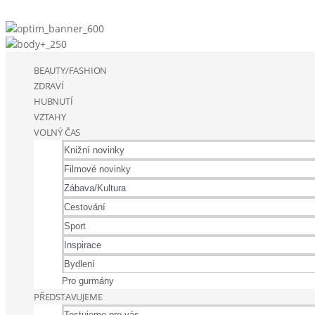
BEAUTY/FASHION
ZDRAVÍ
HUBNUTÍ
VZTAHY
VOLNÝ ČAS
Knižní novinky
Filmové novinky
Zábava/Kultura
Cestování
Sport
Inspirace
Bydlení
Pro gurmány
PŘEDSTAVUJEME
Testujeme pro vás