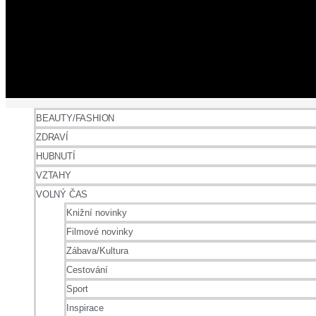
BEAUTY/FASHION
ZDRAVÍ
HUBNUTÍ
VZTAHY
VOLNÝ ČAS
Knižní novinky
Filmové novinky
Zábava/Kultura
Cestování
Sport
Inspirace